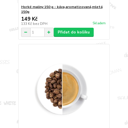
Horké maliny 150 g - káva,aromatizovaná,mletá
150g
149 Kč
Skladem
133 Kč
bez DPH
Přidat do košíku