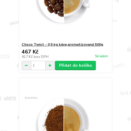
Choco Twist - 0,5 kg káva,aromatizovaná 500g
467 Kč
Skladem
417 Kč
bez DPH
Přidat do košíku