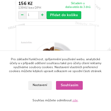
156 Kč
Skladem u
dodavatele do 3 dnů
139 Kč
bez DPH
Přidat do košíku
Pro základní funkčnost, zpříjemnění používání webu, analytické
účely a v případě udělení souhlasu také pro účely cílení reklamy
využíváme soubory cookies. Nastavení vlastních preferencí
cookies můžete kdykoli upravit odkazem ve spodní části stránek.
Souhlasím
Nastavení
Souhlas můžete odmítnout
zde
.
Kokosový dort - 0,5 kg káva, aromatizovaná 500g
474 Kč