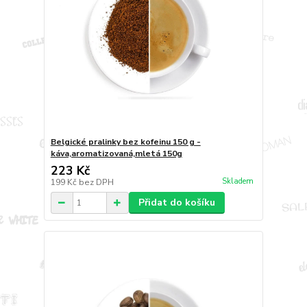
Belgické pralinky bez kofeinu 150 g -
káva,aromatizovaná,mletá 150g
223 Kč
Skladem
199 Kč
bez DPH
Přidat do košíku