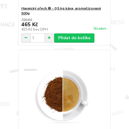
Havajský ořech ® - 0,5 kg káva, aromatizovaná
500g
720 Kč
465 Kč
Skladem
415 Kč
bez DPH
Přidat do košíku