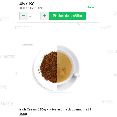
457 Kč
Skladem
408 Kč
bez DPH
Přidat do košíku
Irish Cream 150 g - káva,aromatizovaná,mletá
150g