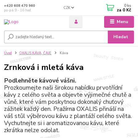
0
ks
+420 608 470 960
CZK
za
0 Kč
po-pá 9 - 16 hod.
Menu
Hledat
Úvod
OXALIS KÁVA, ČAJE
Káva
Zrnková i mletá káva
Podlehněte kávové vášni.
Prozkoumejte naši širokou nabídku prvotřídní
kávy z celého světa a objevte výjimečné chutě a
vůně, které vám poskytnou dokonalý chuťový
zážitek každý den. Pražírna OXALIS přináší na
váš stůl výběrovou kávu z plantáží celého světa.
Vychutnejte si i aromatizovanou kávu, které
zkrátka nelze odolat.