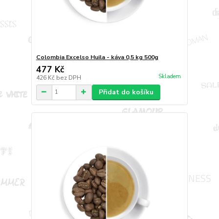
Colombia Excelso Huila - káva 0,5 kg 500g
477 Kč
Skladem
426 Kč
bez DPH
Přidat do košíku