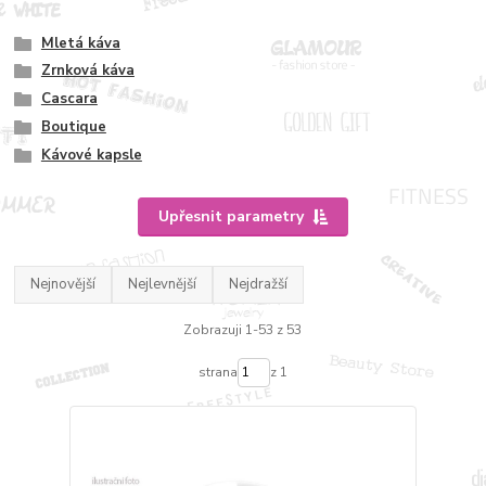
Mletá káva
Zrnková káva
Cascara
Boutique
Kávové kapsle
Upřesnit parametry
Nejnovější
Nejlevnější
Nejdražší
Zobrazuji 1-53 z 53
strana
z 1