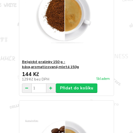
Belgické pralinky 150 g -
káva,aromatizovaná,mletá 150g
144 Kč
Skladem
129 Kč
bez DPH
Přidat do košíku