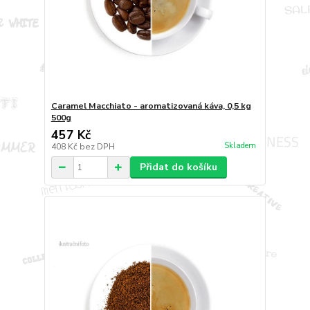
Caramel Macchiato - aromatizovaná káva, 0,5 kg
500g
457 Kč
Skladem
408 Kč
bez DPH
Přidat do košíku