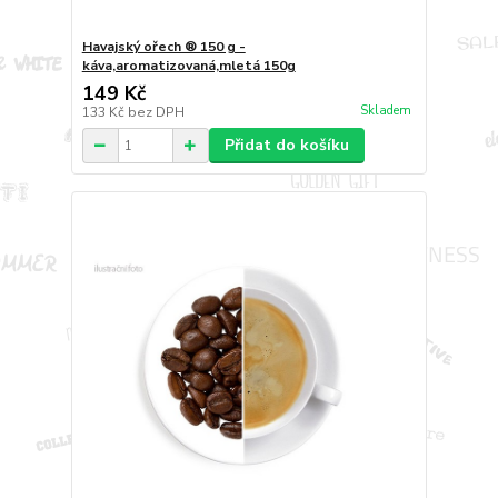
Havajský ořech ® 150 g -
káva,aromatizovaná,mletá 150g
149 Kč
Skladem
133 Kč
bez DPH
Přidat do košíku