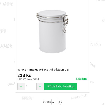
White - Bílá uzavíratelná dóza 250 g
218 Kč
Skladem
180 Kč
bez DPH
Přidat do košíku
strana
z 1