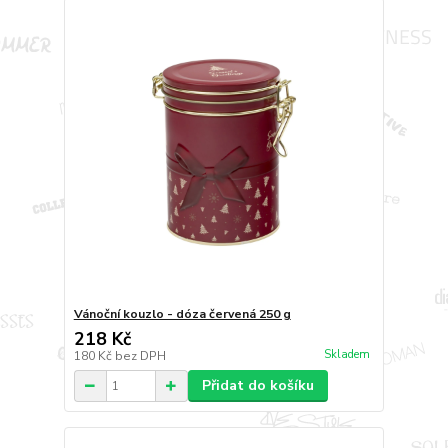
Vánoční kouzlo - dóza červená 250 g
218 Kč
Skladem
180 Kč
bez DPH
Přidat do košíku