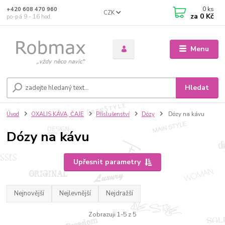
0
ks
+420 608 470 960
CZK
za
0 Kč
po-pá 9 - 16 hod.
Menu
Hledat
Úvod
OXALIS KÁVA, ČAJE
Příslušenství
Dózy
Dózy na kávu
Dózy na kávu
Upřesnit parametry
Nejnovější
Nejlevnější
Nejdražší
Zobrazuji 1-5 z 5