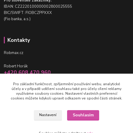
Pro slovenské zákazníky:
IBAN: CZ2220100000002800025555
BIC/SWIFT: FIOBCZPPXXX
(Fio banka, a.s.)
Kontakty
Robmax.cz
Robert Horák
+420 608 470 960
po-pá 9 - 16 hod.
Pro základní funkčnost, zpříjemnění používání webu, analytické
účely a v případě udělení souhlasu také pro účely cílení reklamy
info@robmax.cz
využíváme soubory cookies. Nastavení vlastních preferencí
cookies můžete kdykoli upravit odkazem ve spodní části stránek.
Souhlasím
Nastavení
(c) Robmax 2015 - 2026