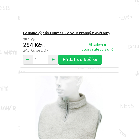
Ledvinový pás Hunter - oboustranný z ovčí vlny
350 Kč
294 Kč
Skladem u
/
ks
dodavatele do 3 dnů
243 Kč
bez DPH
Přidat do košíku