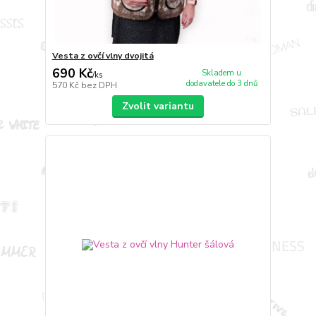
Vesta z ovčí vlny dvojitá
690 Kč
Skladem u
/
ks
dodavatele do 3 dnů
570 Kč
bez DPH
Zvolit variantu