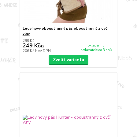
Ledvinový oboustranný pás oboustranný z ovčí
vlny
299 Kč
249 Kč
Skladem u
/
ks
dodavatele do 3 dnů
206 Kč
bez DPH
Zvolit variantu