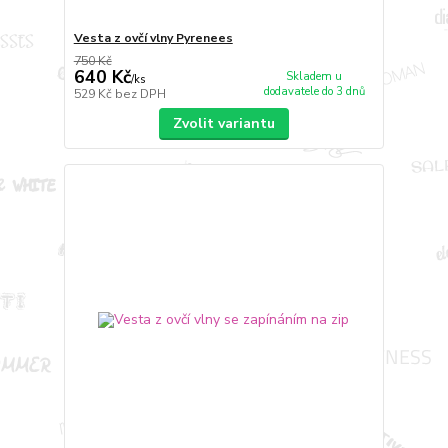
Vesta z ovčí vlny Pyrenees
750 Kč
640 Kč
Skladem u
/
ks
dodavatele do 3 dnů
529 Kč
bez DPH
Zvolit variantu