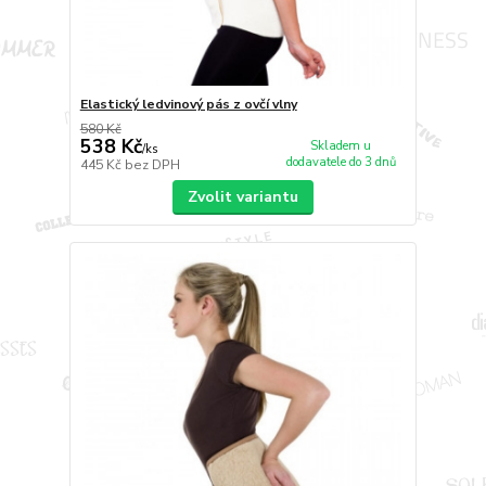
Elastický ledvinový pás z ovčí vlny
580 Kč
538 Kč
Skladem u
/
ks
dodavatele do 3 dnů
445 Kč
bez DPH
Zvolit variantu