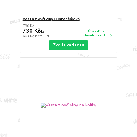
Vesta z ovčí vlny Hunter šálová
790 Kč
730 Kč
Skladem u
/
ks
dodavatele do 3 dnů
603 Kč
bez DPH
Zvolit variantu