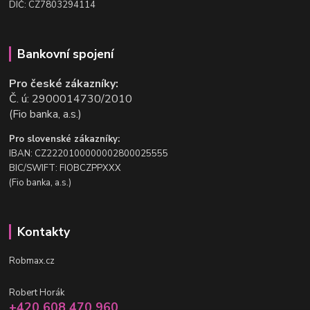
DIČ: CZ7803294114
Bankovní spojení
Pro české zákazníky:
Č. ú: 2900014730/2010
(Fio banka, a.s.)
Pro slovenské zákazníky:
IBAN: CZ2220100000002800025555
BIC/SWIFT: FIOBCZPPXXX
(Fio banka, a.s.)
Kontakty
Robmax.cz
Robert Horák
+420 608 470 960