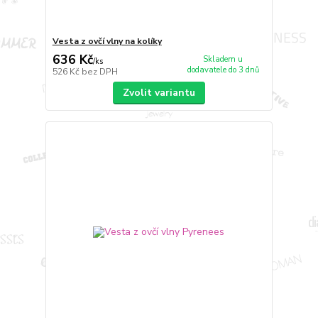
Vesta z ovčí vlny na kolíky
636 Kč
Skladem u
/
ks
dodavatele do 3 dnů
526 Kč
bez DPH
Zvolit variantu