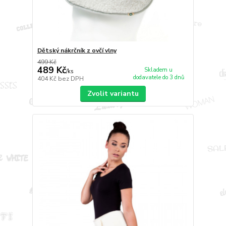
Dětský nákrčník z ovčí vlny
499 Kč
489 Kč
Skladem u
/
ks
dodavatele do 3 dnů
404 Kč
bez DPH
Zvolit variantu