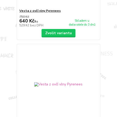
Vesta z ovčí vlny Pyrenees
750 Kč
640 Kč
Skladem u
/
ks
dodavatele do 3 dnů
529 Kč
bez DPH
Zvolit variantu