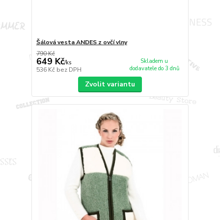
Šálová vesta ANDES z ovčí vlny
790 Kč
649 Kč
Skladem u
/
ks
dodavatele do 3 dnů
536 Kč
bez DPH
Zvolit variantu