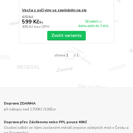
Vesta z ovčí vlny se zapínáním na zip
670 Kč
599 Kč
Skladem u
/
ks
dodavatele do 3 dnů
495 Kč
bez DPH
Zvolit variantu
strana
z 1
Doprava ZDARMA
při nákupu nad 1700Kč /100Eur
Doprava přes Zásilkovnu nebo PPL pouze 69Kč
Osobní odběr ve Vámi zvoleném městě (nejvíce výdejních míst v Česku a
na Slovensku)