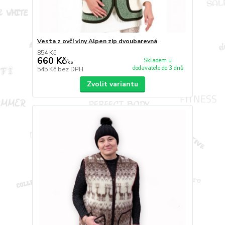
Vesta z ovčí vlny Alpen zip dvoubarevná
854 Kč
660 Kč
Skladem u
/
ks
dodavatele do 3 dnů
545 Kč
bez DPH
Zvolit variantu