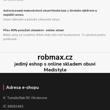
Autorizovaný maloobchod obuvi Medistyle s širokým výběrem a
nejnižší cenou
nejen dámské a pánské zdravotní obuvi
Přes 90% položek skladem- online sklad
Naše ceny se snažíme držet vždy níže než konkurence. 7+ výrobců jedno
poštovné....
robmax.cz
jediný eshop s online skladem obuvi
Medistyle
Adresa e-shopu
t
ř. Tomáše Bati 90, Otrokovice
IČ: 68083483