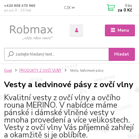
0
ks
+420 608 470 960
CZK
za
0 Kč
po-pá 9 - 16 hod.
Menu
Hledat
Úvod
PRODUKTY Z OVČÍ VLNY
Vesty, ledvinové pásy
Vesty a ledvinové pásy z ovčí vlny
Kvalitní vesty z ovčí vlny a ovčího
rouna MERINO. V nabídce máme
pánské i dámské vlněné vesty v
mnoha provedení a více velikostech.
Vesty z ovčí vlny Vás příjemně zahřejí
a okamžitě si je oblíbíte.