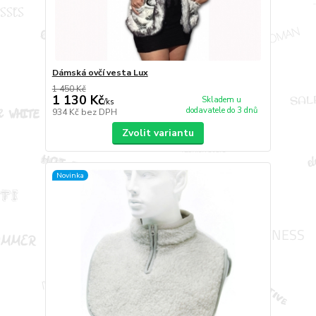
Dámská ovčí vesta Lux
1 450 Kč
1 130 Kč
Skladem u
/
ks
dodavatele do 3 dnů
934 Kč
bez DPH
Zvolit variantu
Novinka