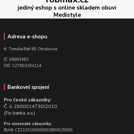
jediný eshop s online skladem obuvi
Medistyle
Adresa e-shopu
t
ř. Tomáše Bati 90, Otrokovice
IČ: 68083483
DIČ: CZ7803294114
Bankovní spojení
Pro české zákazníky:
Č. ú: 2900014730/2010
(Fio banka, a.s.)
Pro slovenské zákazníky:
IBAN: CZ2220100000002800025555