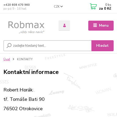
0
ks
+420 608 470 960
CZK
za
0 Kč
po-pá 9 - 16 hod.
Menu
Hledat
Úvod
KONTAKTY
Kontaktní informace
Robert Horák
tř. Tomáše Bati 90
76502 Otrokovice