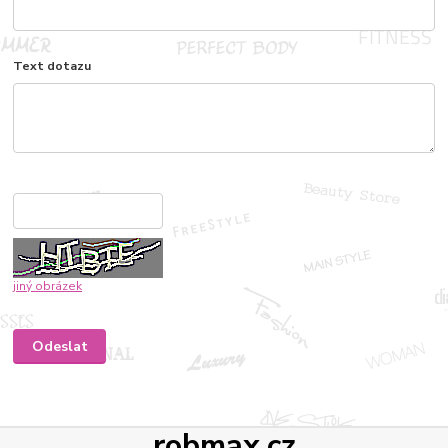
Text dotazu
jiný obrázek
robmax.cz