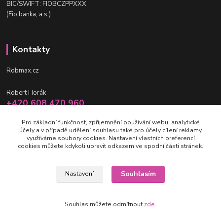
BIC/SWIFT: FIOBCZPPXXX
(Fio banka, a.s.)
Kontakty
Robmax.cz
Robert Horák
+420 608 470 960
po-pá 9 - 16 hod.
Pro základní funkčnost, zpříjemnění používání webu, analytické
účely a v případě udělení souhlasu také pro účely cílení reklamy
info@robmax.cz
využíváme soubory cookies. Nastavení vlastních preferencí
cookies můžete kdykoli upravit odkazem ve spodní části stránek.
Souhlasím
Nastavení
(c) Robmax 2015 - 2026
Souhlas můžete odmítnout
zde
.