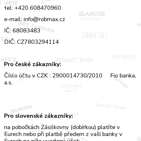
tel: +420 608470960
e-mail: info@robmax.cz
IČ: 68083483
DIČ: CZ7803294114
Pro české zákazníky:
Číslo účtu v CZK : 2900014730/2010 Fio banka,
a.s.
Pro slovenské zákazníky:
na pobočkách Zásilkovny (dobírkou) platíte v
Eurech
nebo při platbě předem z vaší banky v
Eurech na níže uvedený účet: