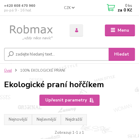
0
ks
+420 608 470 960
CZK
za
0 Kč
po-pá 9 - 16 hod.
Menu
Hledat
Úvod
100% EKOLOGICKÉ PRANÍ
Ekologické praní hořčíkem
Upřesnit parametry
Nejnovější
Nejlevnější
Nejdražší
Zobrazuji 1-1 z 1