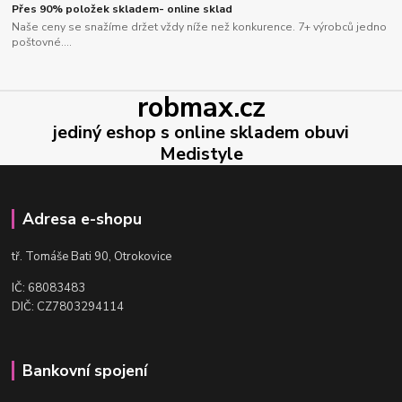
Přes 90% položek skladem- online sklad
Naše ceny se snažíme držet vždy níže než konkurence. 7+ výrobců jedno
poštovné....
robmax.cz
jediný eshop s online skladem obuvi
Medistyle
Adresa e-shopu
t
ř. Tomáše Bati 90, Otrokovice
IČ: 68083483
DIČ: CZ7803294114
Bankovní spojení