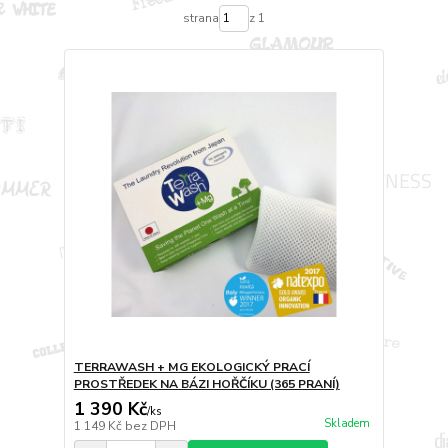
strana
z 1
TERRAWASH + MG EKOLOGICKÝ PRACÍ
PROSTŘEDEK NA BÁZI HOŘČÍKU (365 PRANÍ)
1 390 Kč
/
ks
Skladem
1 149 Kč
bez DPH