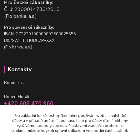
Pro české zákazníky:
Č. ú: 2900014730/2010
(Fio banka, a.s.)
Pro slovenské zákazníky:
IBAN: CZ2220100000002800025555
BIC/SWIFT: FIOBCZPPXXX
(Fio banka, a.s.)
Kontakty
Robmax.cz
Robert Horák
+420 608 470 960
po-pá 9 - 16 hod.
Pro základní funkčnost, zpříjemnění používání webu, analytické
účely a v případě udělení souhlasu také pro účely cílení reklamy
info@robmax.cz
využíváme soubory cookies. Nastavení vlastních preferencí
cookies můžete kdykoli upravit odkazem ve spodní části stránek.