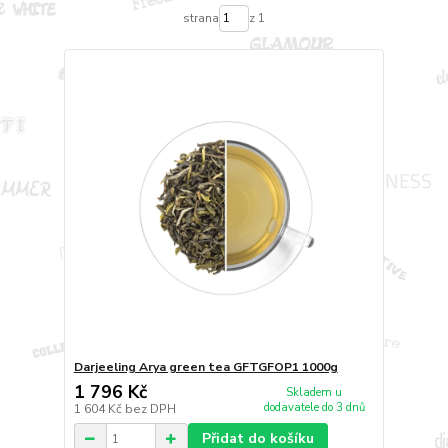
strana
z 1
Darjeeling Arya green tea GFTGFOP1 1000g
1 796 Kč
Skladem u
dodavatele do 3 dnů
1 604 Kč
bez DPH
Přidat do košíku