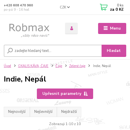
0
ks
+420 608 470 960
CZK
za
0 Kč
po-pá 9 - 16 hod.
Menu
Hledat
Úvod
OXALIS KÁVA, ČAJE
Čaje
Zelené čaje
Indie, Nepál
Indie, Nepál
Upřesnit parametry
Nejnovější
Nejlevnější
Nejdražší
Zobrazuji 1-10 z 10