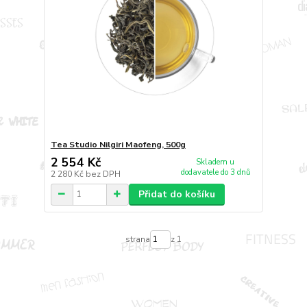
Tea Studio Nilgiri Maofeng, 500g
2 554 Kč
Skladem u
dodavatele do 3 dnů
2 280 Kč
bez DPH
Přidat do košíku
strana
z 1