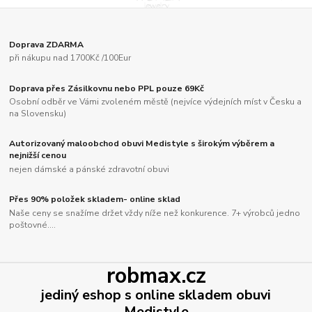
Doprava ZDARMA
při nákupu nad 1700Kč /100Eur
Doprava přes Zásilkovnu nebo PPL pouze 69Kč
Osobní odběr ve Vámi zvoleném městě (nejvíce výdejních míst v Česku a
na Slovensku)
Autorizovaný maloobchod obuvi Medistyle s širokým výběrem a
nejnižší cenou
nejen dámské a pánské zdravotní obuvi
Přes 90% položek skladem- online sklad
Naše ceny se snažíme držet vždy níže než konkurence. 7+ výrobců jedno
poštovné....
robmax.cz
jediný eshop s online skladem obuvi
Medistyle