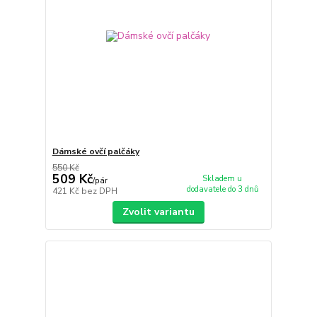
Dámské ovčí palčáky
550 Kč
509 Kč
Skladem u
/
pár
dodavatele do 3 dnů
421 Kč
bez DPH
Zvolit variantu