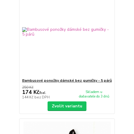
Bambusové ponožky dámské bez gumičky - 5 párů
250 Kč
174 Kč
Skladem u
/
bal.
dodavatele do 3 dnů
144 Kč
bez DPH
Zvolit variantu