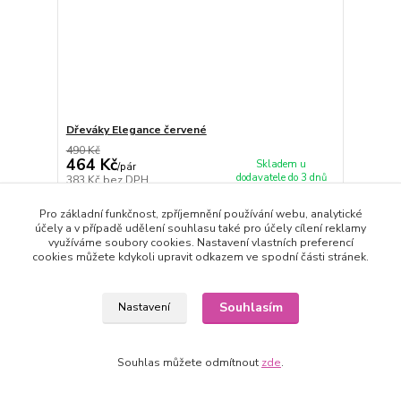
Dřeváky Elegance červené
490 Kč
464 Kč
Skladem u
/
pár
dodavatele do 3 dnů
383 Kč
bez DPH
Zvolit variantu
Pro základní funkčnost, zpříjemnění používání webu, analytické
účely a v případě udělení souhlasu také pro účely cílení reklamy
využíváme soubory cookies. Nastavení vlastních preferencí
cookies můžete kdykoli upravit odkazem ve spodní části stránek.
Souhlasím
Nastavení
Souhlas můžete odmítnout
zde
.