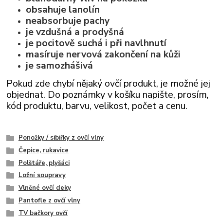
obsahuje lanolín
neabsorbuje pachy
je vzdušná a prodyšná
je pocitově suchá i při navlhnutí
masíruje nervová zakončení na kůži
je samozhášivá
Pokud zde chybí nějaký ovčí produkt, je možné jej
objednat. Do poznámky v košíku napište, prosím,
kód produktu, barvu, velikost, počet a cenu.
Ponožky / sibiřky z ovčí vlny
Čepice, rukavice
Polštáře, plyšáci
Ložní soupravy
Vlněné ovčí deky
Pantofle z ovčí vlny
TV bačkory ovčí