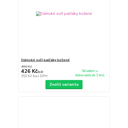
Dámské ovčí palčáky kožené
460 Kč
426 Kč
Skladem u
/
pár
dodavatele do 3 dnů
352 Kč
bez DPH
Zvolit variantu