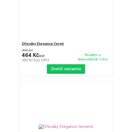
Dřeváky Elegance černé
490 Kč
464 Kč
Skladem u
/
pár
dodavatele do 3 dnů
383 Kč
bez DPH
Zvolit variantu