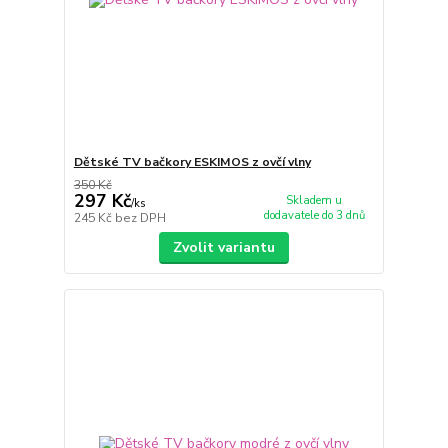
Dětské TV bačkory ESKIMOS z ovčí vlny
350 Kč
297 Kč
Skladem u
/
ks
dodavatele do 3 dnů
245 Kč
bez DPH
Zvolit variantu