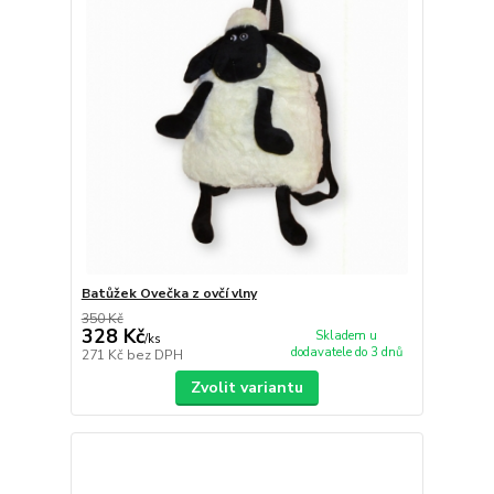
Batůžek Ovečka z ovčí vlny
350 Kč
328 Kč
Skladem u
/
ks
dodavatele do 3 dnů
271 Kč
bez DPH
Zvolit variantu