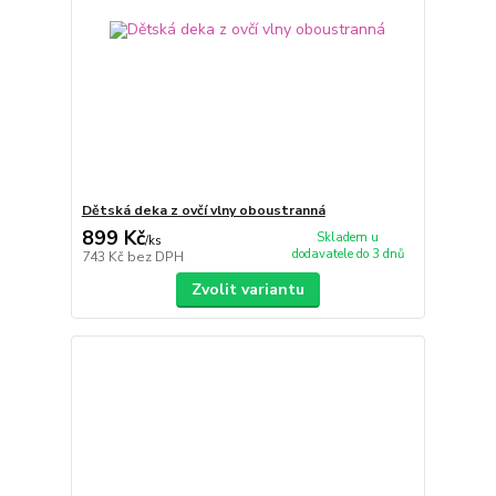
Dětská deka z ovčí vlny oboustranná
899 Kč
Skladem u
/
ks
dodavatele do 3 dnů
743 Kč
bez DPH
Zvolit variantu