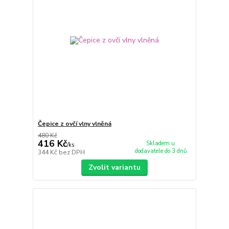
Čepice z ovčí vlny vlněná
480 Kč
416 Kč
Skladem u
/
ks
dodavatele do 3 dnů
344 Kč
bez DPH
Zvolit variantu