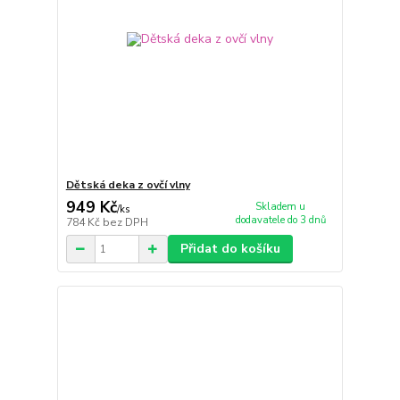
Dětská deka z ovčí vlny
949 Kč
Skladem u
/
ks
dodavatele do 3 dnů
784 Kč
bez DPH
Přidat do košíku