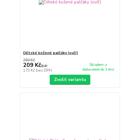
Dětské kožené palčáky (ovčí)
260 Kč
209 Kč
Skladem u
/
pár
dodavatele do 3 dnů
173 Kč
bez DPH
Zvolit variantu