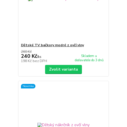
Dětské TV bačkory modré z ovčí vlny
260 Kč
240 Kč
Skladem u
/
ks
dodavatele do 3 dnů
198 Kč
bez DPH
Zvolit variantu
Novinka