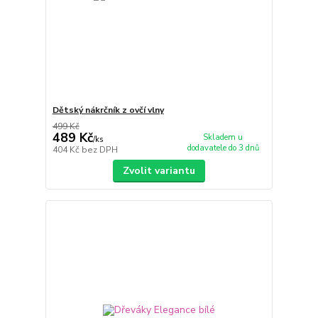
Dětský nákrčník z ovčí vlny
499 Kč
489 Kč
Skladem u
/
ks
dodavatele do 3 dnů
404 Kč
bez DPH
Zvolit variantu