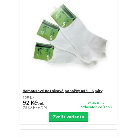
Bambusové kotníkové ponožky bílé - 3 páry
125 Kč
92 Kč
Skladem u
/
bal.
dodavatele do 3 dnů
76 Kč
bez DPH
Zvolit variantu