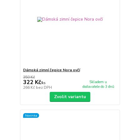
Dámská zimní čepice Nora ovčí
350 Kč
322 Kč
Skladem u
/
ks
dodavatele do 3 dnů
266 Kč
bez DPH
Zvolit variantu
Novinka