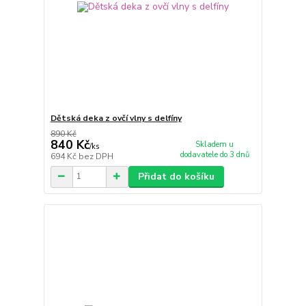
Dětská deka z ovčí vlny s delfíny
890 Kč
840 Kč
Skladem u
/
ks
dodavatele do 3 dnů
694 Kč
bez DPH
Přidat do košíku