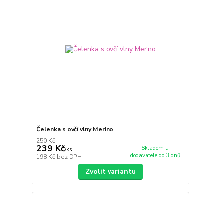
Čelenka s ovčí vlny Merino
250 Kč
239 Kč
Skladem u
/
ks
dodavatele do 3 dnů
198 Kč
bez DPH
Zvolit variantu