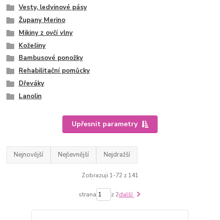
Vesty, ledvinové pásy
Župany Merino
Mikiny z ovčí vlny
Kožešiny
Bambusové ponožky
Rehabilitační pomůcky
Dřeváky
Lanolin
Upřesnit parametry
Nejnovější
Nejlevnější
Nejdražší
Zobrazuji 1-72 z 141
strana
z 2
další