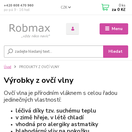
0
ks
+420 608 470 960
CZK
za
0 Kč
po-pá 9 - 16 hod.
Menu
Hledat
Úvod
PRODUKTY Z OVČÍ VLNY
Výrobky z ovčí vlny
Ovčí vlna je přírodním vláknem s celou řadou
jedinečných vlastností:
léčivá díky tzv. suchému teplu
v zimě hřeje, v létě chladí
vhodná pro alergiky astmatiky
blahodárný vliv na pokožku