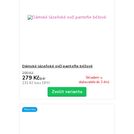
Dámské lázeňské ovčí pantofle béžové
290 Kč
279 Kč
Skladem u
/
pár
dodavatele do 3 dnů
231 Kč
bez DPH
Zvolit variantu
Novinka