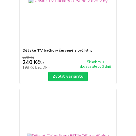
Dětské TV bačkory červené z ovčí vlny
270 Kč
240 Kč
Skladem u
/
ks
dodavatele do 3 dnů
198 Kč
bez DPH
Zvolit variantu