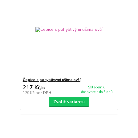
Čepice s pohyblivými ušima ovčí
217 Kč
Skladem u
/
ks
dodavatele do 3 dnů
179 Kč
bez DPH
Zvolit variantu