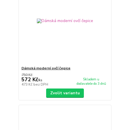
Dámská moderní ovčí čepice
750 Kč
572 Kč
Skladem u
/
ks
dodavatele do 3 dnů
473 Kč
bez DPH
Zvolit variantu