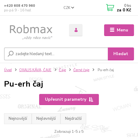
0
ks
+420 608 470 960
CZK
za
0 Kč
po-pá 9 - 16 hod.
Menu
Hledat
Úvod
OXALIS KÁVA, ČAJE
Čaje
Černé čaje
Pu-erh čaj
Pu-erh čaj
Upřesnit parametry
Nejnovější
Nejlevnější
Nejdražší
Zobrazuji 1-5 z 5