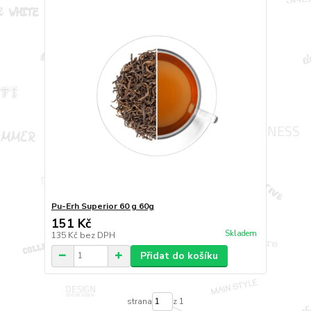
Pu-Erh Superior 60 g 60g
151 Kč
Skladem
135 Kč
bez DPH
Přidat do košíku
strana
z 1