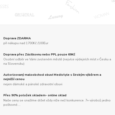
Doprava ZDARMA
při nákupu nad 1700Kč /100Eur
Doprava přes Zásilkovnu nebo PPL pouze 69Kč
Osobní odběr ve Vámi zvoleném městě (nejvíce výdejních míst v Česku a
na Slovensku)
Autorizovaný maloobchod obuvi Medistyle s širokým výběrem a
nejnižší cenou
nejen dámské a pánské zdravotní obuvi
Přes 90% položek skladem- online sklad
Naše ceny se snažíme držet vždy níže než konkurence. 7+ výrobců jedno
poštovné....