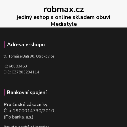
robmax.cz
jediný eshop s online skladem obuvi
Medistyle
Adresa e-shopu
t
ř. Tomáše Bati 90, Otrokovice
IČ: 68083483
DIČ: CZ7803294114
Bankovní spojení
Pro české zákazníky:
Č. ú: 2900014730/2010
(Fio banka, a.s.)