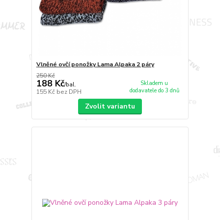
Vlněné ovčí ponožky Lama Alpaka 2 páry
250 Kč
188 Kč
Skladem u
/
bal.
dodavatele do 3 dnů
155 Kč
bez DPH
Zvolit variantu