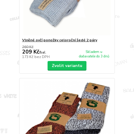
Vlněné ovčí ponožky celoroční šedé 2 páry
260 Kč
209 Kč
Skladem u
/
bal.
dodavatele do 3 dnů
173 Kč
bez DPH
Zvolit variantu