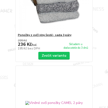
Ponožky z ovčí vlny šedé- sada 3 páry
299 Kč
236 Kč
Skladem u
/
bal.
dodavatele do 3 dnů
195 Kč
bez DPH
Zvolit variantu