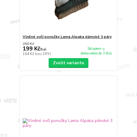
Vlněné ovčí ponožky Lama Alpaka dámské 3 páry
260 Kč
199 Kč
Skladem u
/
bal.
dodavatele do 3 dnů
164 Kč
bez DPH
Zvolit variantu