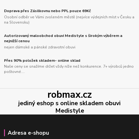
Doprava přes Zásilkovnu nebo PPL pouze 69Kč
Osobní odběr ve Vámi zvoleném městě (nejvíce výdejních míst v Česku a
na Slovensku)
Autorizovaný maloobchod obuvi Medistyle s širokým výběrem a
nejnižší cenou
nejen dámské a pánské zdravotní obuvi
Přes 90% položek skladem- online sklad
Naše ceny se snažíme držet vždy níže než konkurence. 7+ výrobců jedno
poštovné....
robmax.cz
jediný eshop s online skladem obuvi
Medistyle
Adresa e-shopu