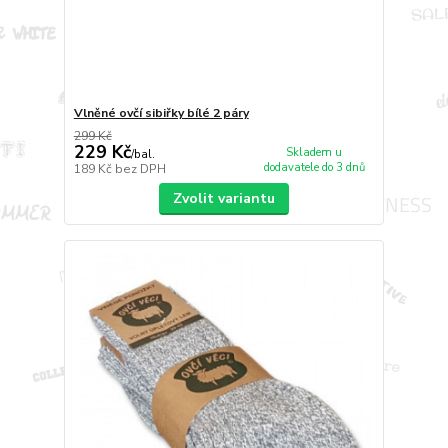
Vlněné ovčí sibiřky bílé 2 páry
299 Kč
229 Kč
Skladem u
/
bal.
dodavatele do 3 dnů
189 Kč
bez DPH
Zvolit variantu