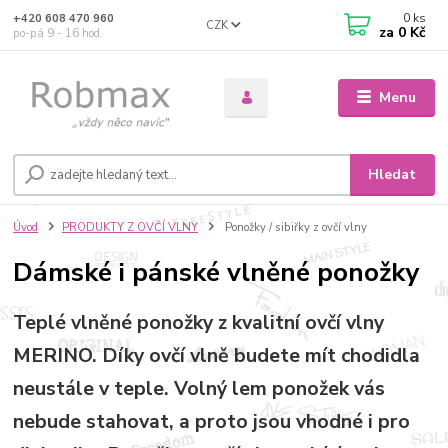
0
ks
+420 608 470 960
CZK
za
0 Kč
po-pá 9 - 16 hod.
Menu
Hledat
Úvod
PRODUKTY Z OVČÍ VLNY
Ponožky / sibiřky z ovčí vlny
Dámské i pánské vlněné ponožky
Teplé vlněné ponožky z kvalitní ovčí vlny
MERINO. Díky ovčí vlně budete mít chodidla
neustále v teple. Volný lem ponožek vás
nebude stahovat, a proto jsou vhodné i pro