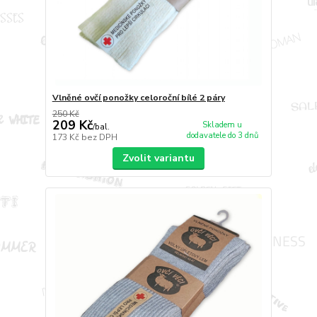
Vlněné ovčí ponožky celoroční bílé 2 páry
250 Kč
209 Kč
Skladem u
/
bal.
dodavatele do 3 dnů
173 Kč
bez DPH
Zvolit variantu