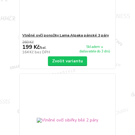
Vlněné ovčí ponožky Lama Alpaka pánské 3 páry
260 Kč
199 Kč
Skladem u
/
bal.
dodavatele do 3 dnů
164 Kč
bez DPH
Zvolit variantu