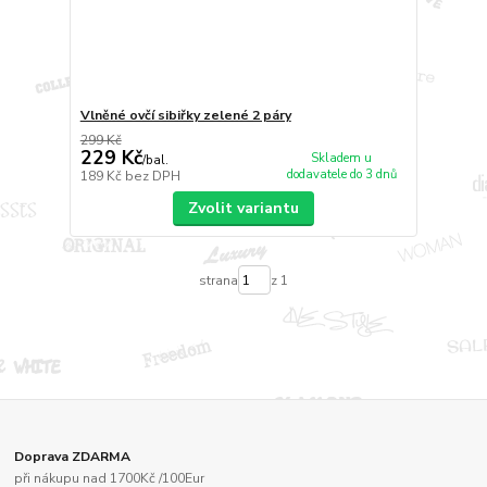
Vlněné ovčí sibiřky zelené 2 páry
299 Kč
229 Kč
Skladem u
/
bal.
dodavatele do 3 dnů
189 Kč
bez DPH
Zvolit variantu
strana
z 1
Doprava ZDARMA
při nákupu nad 1700Kč /100Eur