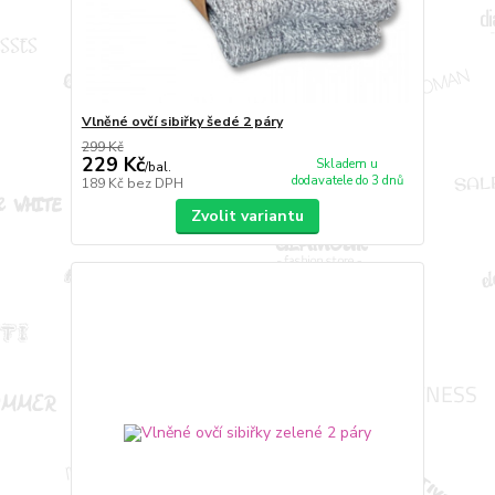
Vlněné ovčí sibiřky šedé 2 páry
299 Kč
229 Kč
Skladem u
/
bal.
dodavatele do 3 dnů
189 Kč
bez DPH
Zvolit variantu