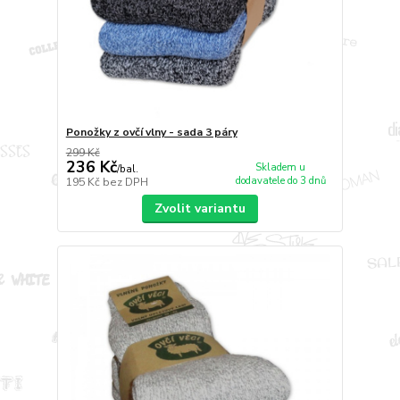
Ponožky z ovčí vlny - sada 3 páry
299 Kč
236 Kč
Skladem u
/
bal.
dodavatele do 3 dnů
195 Kč
bez DPH
Zvolit variantu