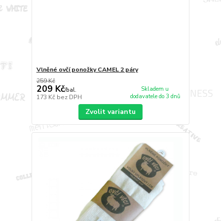
Vlněné ovčí ponožky CAMEL 2 páry
259 Kč
209 Kč
Skladem u
/
bal.
dodavatele do 3 dnů
173 Kč
bez DPH
Zvolit variantu