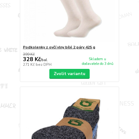
Podkolenky z ovčí vlny bílé 2 páry 425 g
399 Kč
328 Kč
Skladem u
/
bal.
dodavatele do 3 dnů
271 Kč
bez DPH
Zvolit variantu