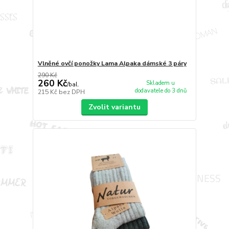
Vlněné ovčí ponožky Lama Alpaka dámské 3 páry
290 Kč
260 Kč
Skladem u
/
bal.
dodavatele do 3 dnů
215 Kč
bez DPH
Zvolit variantu