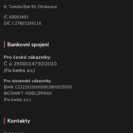
t
ř. Tomáše Bati 90, Otrokovice
IČ: 68083483
DIČ: CZ7803294114
Bankovní spojení
Pro české zákazníky:
Č. ú: 2900014730/2010
(Fio banka, a.s.)
Pro slovenské zákazníky:
IBAN: CZ2220100000002800025555
BIC/SWIFT: FIOBCZPPXXX
(Fio banka, a.s.)
Kontakty