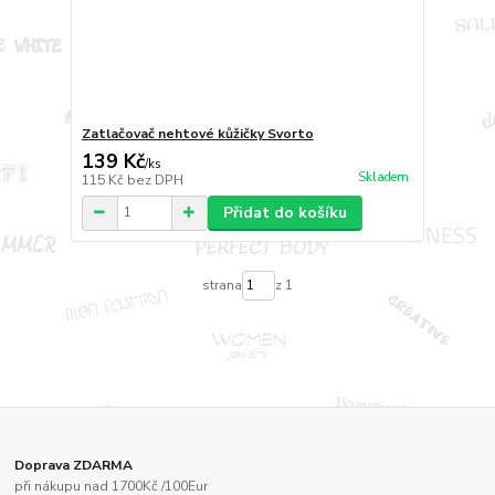
Zatlačovač nehtové kůžičky Svorto
139 Kč
/
ks
Skladem
115 Kč
bez DPH
Přidat do košíku
strana
z 1
Doprava ZDARMA
při nákupu nad 1700Kč /100Eur