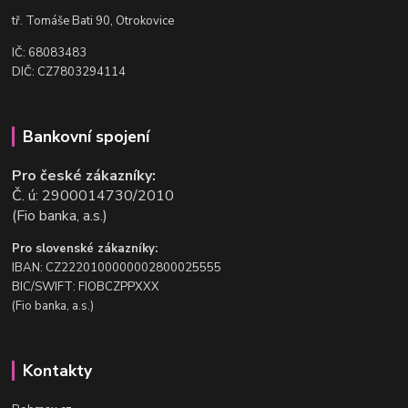
t
ř. Tomáše Bati 90, Otrokovice
IČ: 68083483
DIČ: CZ7803294114
Bankovní spojení
Pro české zákazníky:
Č. ú: 2900014730/2010
(Fio banka, a.s.)
Pro slovenské zákazníky:
IBAN: CZ2220100000002800025555
BIC/SWIFT: FIOBCZPPXXX
(Fio banka, a.s.)
Kontakty