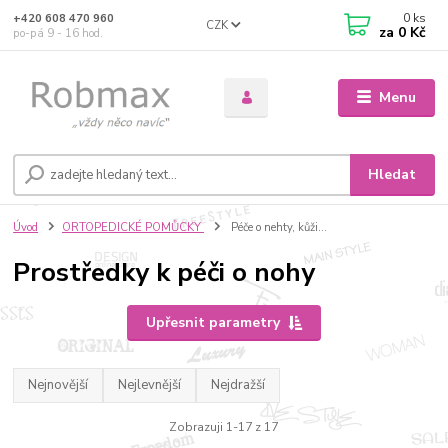
0
ks
+420 608 470 960
CZK
za
0 Kč
po-pá 9 - 16 hod.
Menu
Hledat
Úvod
ORTOPEDICKÉ POMŮCKY
Péče o nehty, kůži...
Prostředky k péči o nohy
Upřesnit parametry
Nejnovější
Nejlevnější
Nejdražší
Zobrazuji 1-17 z 17