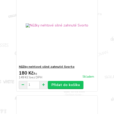
Nůžky nehtové silné zahnuté Svorto
180 Kč
/
ks
Skladem
149 Kč
bez DPH
Přidat do košíku