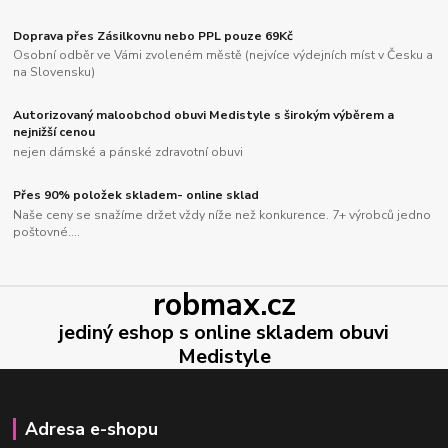
Doprava přes Zásilkovnu nebo PPL pouze 69Kč
Osobní odběr ve Vámi zvoleném městě (nejvíce výdejních míst v Česku a
na Slovensku)
Autorizovaný maloobchod obuvi Medistyle s širokým výběrem a
nejnižší cenou
nejen dámské a pánské zdravotní obuvi
Přes 90% položek skladem- online sklad
Naše ceny se snažíme držet vždy níže než konkurence. 7+ výrobců jedno
poštovné....
robmax.cz
jediný eshop s online skladem obuvi
Medistyle
Adresa e-shopu