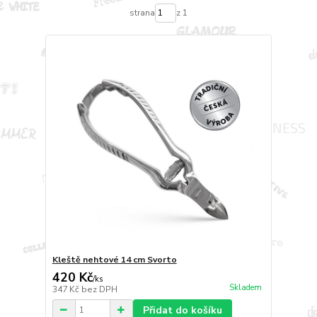
strana
z 1
Kleště nehtové 14 cm Svorto
420 Kč
/
ks
Skladem
347 Kč
bez DPH
Přidat do košíku