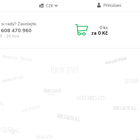
Přihlášení
CZK
 si rady? Zavolejte.
0
ks
 608 470 960
za
0 Kč
9 - 16 hod.