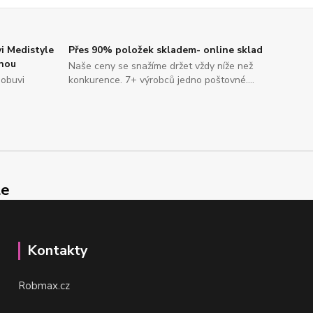
i Medistyle
Přes 90% položek skladem- online sklad
enou
Naše ceny se snažíme držet vždy níže než
 obuvi
konkurence. 7+ výrobců jedno poštovné....
le
Kontakty
Robmax.cz