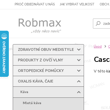
PROČ OBJEDNÁVAT U NÁS
JAK VYBRAT VELIKOST
OBCH.
Úvod
O
ZDRAVOTNÍ OBUV MEDISTYLE
Casc
PRODUKTY Z OVČÍ VLNY
ORTOPEDICKÉ POMŮCKY
V této ka
OXALIS KÁVA, ČAJE
Káva
Mletá káva