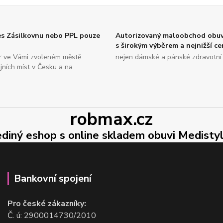
es Zásilkovnu nebo PPL pouze
Autorizovaný maloobchod obuv
s širokým výběrem a nejnižší c
r ve Vámi zvoleném městě
nejen dámské a pánské zdravotní
ejních míst v Česku a na
robmax.cz
ediný eshop s online skladem obuvi Medisty
Bankovní spojení
Pro české zákazníky:
Č. ú: 2900014730/2010