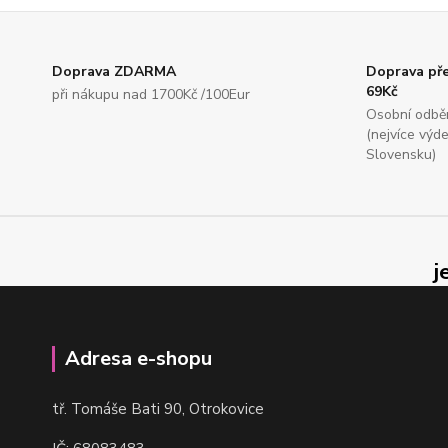
Doprava ZDARMA
Doprava př
69Kč
při nákupu nad 1700Kč /100Eur
Osobní odbě
(nejvíce výd
Slovensku)
j
Adresa e-shopu
t
ř. Tomáše Bati 90, Otrokovice