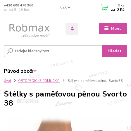
0
ks
+420 608 470 960
CZK
za
0 Kč
po-pá 9 - 16 hod.
Menu
Hledat
Původ zboží
Úvod
ORTOPEDICKÉ POMŮCKY
Stélky s paměťovou pěnou Svorto 38
Stélky s paměťovou pěnou Svorto
38