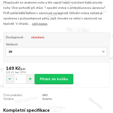
Přizpůsobí se anatomii nohy a tím zajistí lepší rozložení tlaků plosky
nohy. Více pohodlí při chůzi. ? spodní vrstva s protiskluzovou úpravou?
PUR pěna mění tuhost v závislosti na teplotě Střední vrstva stélek je
vyrobena z polyuretanové pěny, jejíž chování se mění v závislosti na
teplotě. V chladu ...
celý popis
Dostupnost
skladem
Velikost
149 Kč
/
pár
123 Kč
bez DPH
Přidat do košíku
Číslo produktu:
063
Výrobce:
Svorto
Kompletní specifikace