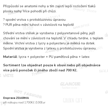
Přizpůsobí se anatomii nohy a tím zajistí lepší rozložení tlaků
plosky nohy. Více pohodlí při chůzi.
? spodní vrstva s protiskluzovou úpravou
? PUR pěna mění tuhost v závislosti na teplotě
Střední vrstva stélek je vyrobena z polyuretanové pěny, jejíž
chování se mění v závislosti na teplotě. V chladu tvrdne, s teplem
měkne. Vrchní vrstva z lycry a polyesteru je měkká na dotek.
Spodní vrstva je vyrobena z latexu s protiskluzovou úpravou.
Materiál
: lycra + polyester + PU paměťová pěna + latex
Sortiment
lze objednat pouze k obuvi nebo při objednávce
více párů
ponožek či jiného zboží nad 700 Kč.
Doprava ZDARMA
při nákupu nad 1700Kč /100Eur