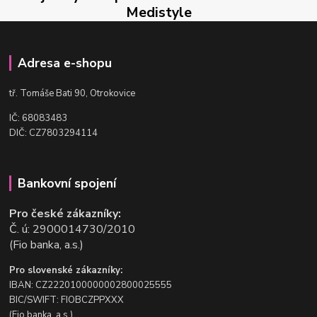
Medistyle
Adresa e-shopu
t
ř. Tomáše Bati 90, Otrokovice
IČ: 68083483
DIČ: CZ7803294114
Bankovní spojení
Pro české zákazníky:
Č. ú: 2900014730/2010
(Fio banka, a.s.)
Pro slovenské zákazníky:
IBAN: CZ2220100000002800025555
BIC/SWIFT: FIOBCZPPXXX
(Fio banka, a.s.)