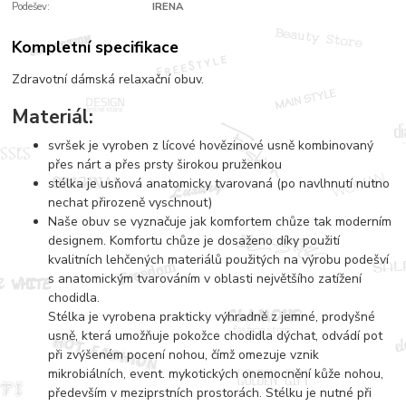
Podešev:
IRENA
Kompletní specifikace
Zdravotní dámská relaxační obuv.
Materiál:
svršek je vyroben z lícové hovězinové usně kombinovaný
přes nárt a přes prsty širokou pruženkou
stélka je usňová anatomicky tvarovaná (po navlhnutí nutno
nechat přirozeně vyschnout)
Naše obuv se vyznačuje jak komfortem chůze tak moderním
designem. Komfortu chůze je dosaženo díky použití
kvalitních lehčených materiálů použitých na výrobu podešví
s anatomickým tvarováním v oblasti největšího zatížení
chodidla.
Stélka je vyrobena prakticky výhradně z jemné, prodyšné
usně, která umožňuje pokožce chodidla dýchat, odvádí pot
při zvýšeném pocení nohou, čímž omezuje vznik
mikrobiálních, event. mykotických onemocnění kůže nohou,
především v meziprstních prostorách. Stélku je nutné při