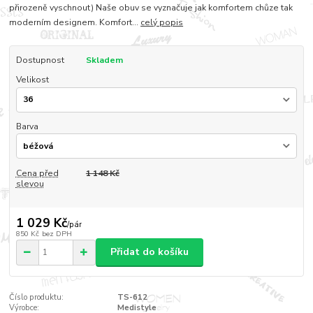
přirozeně vyschnout) Naše obuv se vyznačuje jak komfortem chůze tak
moderním designem. Komfort...
celý popis
Dostupnost
Skladem
Velikost
Barva
Cena před
1 148 Kč
slevou
1 029 Kč
/
pár
850 Kč
bez DPH
Přidat do košíku
Číslo produktu:
TS-612
Výrobce:
Medistyle