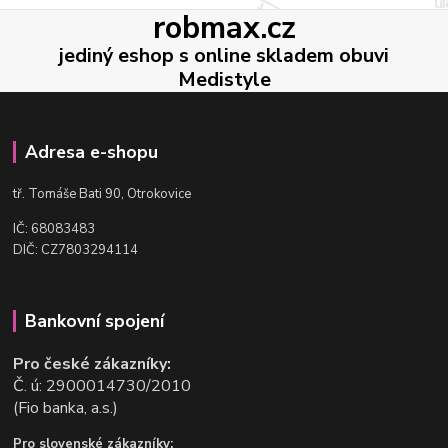
robmax.cz
jediný eshop s online skladem obuvi
Medistyle
Adresa e-shopu
t
ř. Tomáše Bati 90, Otrokovice
IČ: 68083483
DIČ: CZ7803294114
Bankovní spojení
Pro české zákazníky:
Č. ú: 2900014730/2010
(Fio banka, a.s.)
Pro slovenské zákazníky: