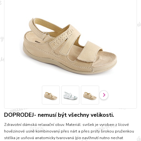
DOPRODEJ- nemusí být všechny velikosti.
Zdravotní dámská relaxační obuv. Materiál: svršek je vyroben z lícové
hovězinové usně kombinovaný přes nárt a přes prsty širokou pruženkou
stélka je usňová anatomicky tvarovaná (po navlhnutí nutno nechat