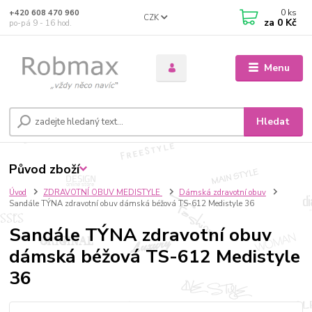
0
ks
+420 608 470 960
CZK
za
0 Kč
po-pá 9 - 16 hod.
Menu
Hledat
Původ zboží
Úvod
ZDRAVOTNÍ OBUV MEDISTYLE
Dámská zdravotní obuv
Sandále TÝNA zdravotní obuv dámská béžová TS-612 Medistyle 36
Sandále TÝNA zdravotní obuv
dámská béžová TS-612 Medistyle
36