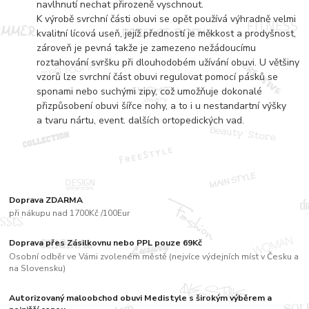
navlhnutí nechat přirozeně vyschnout.
K výrobě svrchní části obuvi se opět používá výhradně velmi
kvalitní lícová useň, jejíž předností je měkkost a prodyšnost,
zároveň je pevná takže je zamezeno nežádoucímu
roztahování svršku při dlouhodobém užívání obuvi. U většiny
vzorů lze svrchní část obuvi regulovat pomocí pásků se
sponami nebo suchými zipy, což umožňuje dokonalé
přizpůsobení obuvi šířce nohy, a to i u nestandartní výšky
a tvaru nártu, event. dalších ortopedických vad.
Doprava ZDARMA
při nákupu nad 1700Kč /100Eur
Doprava přes Zásilkovnu nebo PPL pouze 69Kč
Osobní odběr ve Vámi zvoleném městě (nejvíce výdejních míst v Česku a
na Slovensku)
Autorizovaný maloobchod obuvi Medistyle s širokým výběrem a