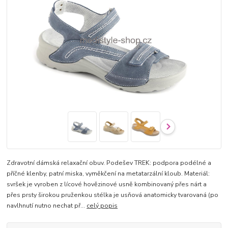
Zdravotní dámská relaxační obuv. Podešev TREK: podpora podélné a
příčné klenby, patní miska, vyměkčení na metatarzální kloub. Materiál:
svršek je vyroben z lícové hovězinové usně kombinovaný přes nárt a
přes prsty širokou pruženkou stélka je usňová anatomicky tvarovaná (po
navlhnutí nutno nechat př...
celý popis