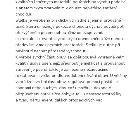
kvalitních lehčených materiálů použitých na výrobu podešví
s anatomickým tvarováním v oblasti největšího zatížení
chodidla.
Stélka je vyrobena prakticky výhradně z jemné, prodyšné
usně, která umožňuje pokožce chodidla dýchat, odvádí pot
při zvýšeném pocení nohou, čímž omezuje vznik
mikrobiálních, event. mykotických onemocnění kůže nohou,
především v meziprstních prostorách. Stélku je nutné při
navlhnutí nechat přirozeně vyschnout.
K výrobě svrchní části obuvi se opět používá výhradně velmi
kvalitní lícová useň, jejíž předností je měkkost a prodyšnost,
zároveň je pevná takže je zamezeno nežádoucímu
roztahování svršku při dlouhodobém užívání obuvi. U většiny
vzorů lze svrchní část obuvi regulovat pomocí pásků se
sponami nebo suchými zipy, což umožňuje dokonalé
přizpůsobení obuvi šířce nohy, a to i u nestandartní výšky
a tvaru nártu, event. dalších ortopedických vad.