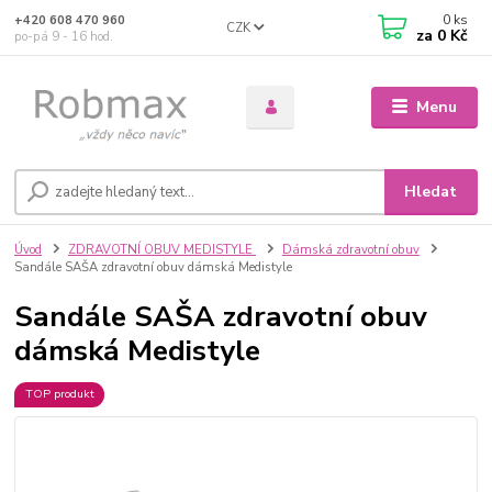
0
ks
+420 608 470 960
CZK
za
0 Kč
po-pá 9 - 16 hod.
Menu
Hledat
Úvod
ZDRAVOTNÍ OBUV MEDISTYLE
Dámská zdravotní obuv
Sandále SAŠA zdravotní obuv dámská Medistyle
Sandále SAŠA zdravotní obuv
dámská Medistyle
TOP produkt