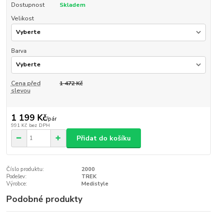
Dostupnost
Skladem
Velikost
Barva
Cena před
1 472 Kč
slevou
1 199 Kč
/
pár
991 Kč
bez DPH
Přidat do košíku
Číslo produktu:
2000
Podešev:
TREK
Výrobce:
Medistyle
Podobné produkty