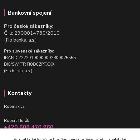
Bankovní spojení
Pro české zákazníky:
Č. ú: 2900014730/2010
(Fio banka, a.s.)
Pro slovenské zákazníky:
IBAN: CZ2220100000002800025555
BIC/SWIFT: FIOBCZPPXXX
(Fio banka, a.s.)
Kontakty
Robmax.cz
Robert Horák
+420 608 470 960
po-pá 9 - 16 hod.
Pro základní funkčnost, zpříjemnění používání webu, analytické