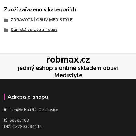
Zboží zařazeno v kategoriích
ZDRAVOTNÍ OBUV MEDISTYLE
Dámská zdravotní obuv
robmax.cz
jediný eshop s online skladem obuvi
Medistyle
Adresa e-shopu
t
ř. Tomáše Bati 90, Otrokovice
IČ: 68083483
DIČ: CZ7803294114