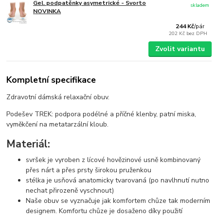
Gel. podpatěnky asymetrické - Svorto
skladem
NOVINKA
244 Kč
/
pár
202 Kč
bez DPH
Zvolit variantu
Kompletní specifikace
Zdravotní dámská relaxační obuv.
Podešev TREK: podpora podélné a příčné klenby, patní miska,
vyměkčení na metatarzální kloub.
Materiál:
svršek je vyroben z lícové hovězinové usně kombinovaný
přes nárt a přes prsty širokou pruženkou
stélka je usňová anatomicky tvarovaná (po navlhnutí nutno
nechat přirozeně vyschnout)
Naše obuv se vyznačuje jak komfortem chůze tak moderním
designem. Komfortu chůze je dosaženo díky použití