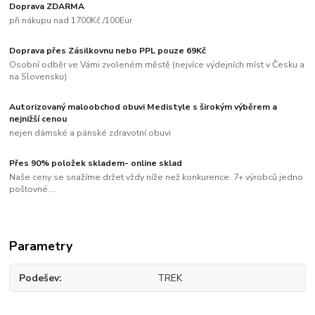
Doprava ZDARMA
při nákupu nad 1700Kč /100Eur
Doprava přes Zásilkovnu nebo PPL pouze 69Kč
Osobní odběr ve Vámi zvoleném městě (nejvíce výdejních míst v Česku a
na Slovensku)
Autorizovaný maloobchod obuvi Medistyle s širokým výběrem a
nejnižší cenou
nejen dámské a pánské zdravotní obuvi
Přes 90% položek skladem- online sklad
Naše ceny se snažíme držet vždy níže než konkurence. 7+ výrobců jedno
poštovné....
Parametry
Podešev
TREK