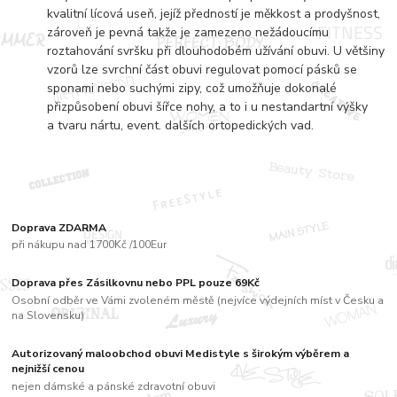
kvalitní lícová useň, jejíž předností je měkkost a prodyšnost,
zároveň je pevná takže je zamezeno nežádoucímu
roztahování svršku při dlouhodobém užívání obuvi. U většiny
vzorů lze svrchní část obuvi regulovat pomocí pásků se
sponami nebo suchými zipy, což umožňuje dokonalé
přizpůsobení obuvi šířce nohy, a to i u nestandartní výšky
a tvaru nártu, event. dalších ortopedických vad.
Doprava ZDARMA
při nákupu nad 1700Kč /100Eur
Doprava přes Zásilkovnu nebo PPL pouze 69Kč
Osobní odběr ve Vámi zvoleném městě (nejvíce výdejních míst v Česku a
na Slovensku)
Autorizovaný maloobchod obuvi Medistyle s širokým výběrem a
nejnižší cenou
nejen dámské a pánské zdravotní obuvi