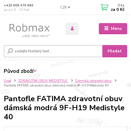
0
ks
+420 608 470 960
CZK
za
0 Kč
po-pá 9 - 16 hod.
Menu
Hledat
Původ zboží
Úvod
ZDRAVOTNÍ OBUV MEDISTYLE
Dámská zdravotní obuv
Pantofle FATIMA zdravotní obuv dámská modrá 9F-H19 Medistyle 40
Pantofle FATIMA zdravotní obuv
dámská modrá 9F-H19 Medistyle
40