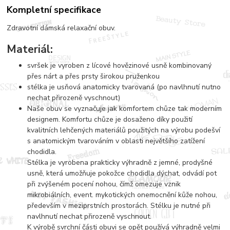
Kompletní specifikace
Zdravotní dámská relaxační obuv.
Materiál:
svršek je vyroben z lícové hovězinové usně kombinovaný
přes nárt a přes prsty širokou pruženkou
stélka je usňová anatomicky tvarovaná (po navlhnutí nutno
nechat přirozeně vyschnout)
Naše obuv se vyznačuje jak komfortem chůze tak moderním
designem. Komfortu chůze je dosaženo díky použití
kvalitních lehčených materiálů použitých na výrobu podešví
s anatomickým tvarováním v oblasti největšího zatížení
chodidla.
Stélka je vyrobena prakticky výhradně z jemné, prodyšné
usně, která umožňuje pokožce chodidla dýchat, odvádí pot
při zvýšeném pocení nohou, čímž omezuje vznik
mikrobiálních, event. mykotických onemocnění kůže nohou,
především v meziprstních prostorách. Stélku je nutné při
navlhnutí nechat přirozeně vyschnout.
K výrobě svrchní části obuvi se opět používá výhradně velmi