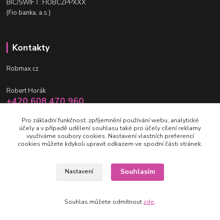
BIC/SWIFT: FIOBCZPPXXX
(Fio banka, a.s.)
Kontakty
Robmax.cz
Robert Horák
+420 608 470 960
po-pá 9 - 16 hod.
Pro základní funkčnost, zpříjemnění používání webu, analytické
účely a v případě udělení souhlasu také pro účely cílení reklamy
info@robmax.cz
využíváme soubory cookies. Nastavení vlastních preferencí
cookies můžete kdykoli upravit odkazem ve spodní části stránek.
Souhlasím
Nastavení
(c) Robmax 2015 - 2026
Souhlas můžete odmítnout
zde
.