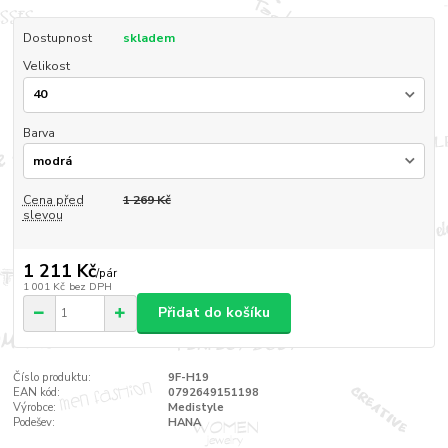
Dostupnost
skladem
Velikost
Barva
Cena před
1 269 Kč
slevou
1 211 Kč
/
pár
1 001 Kč
bez DPH
Přidat do košíku
Číslo produktu:
9F-H19
EAN kód:
0792649151198
Výrobce:
Medistyle
Podešev:
HANA