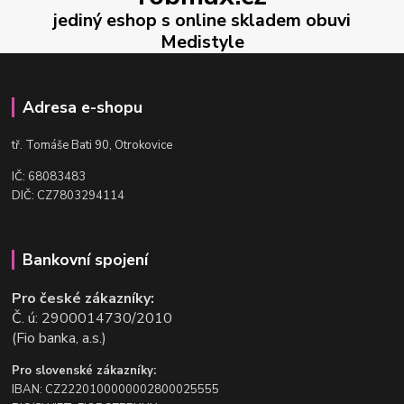
jediný eshop s online skladem obuvi
Medistyle
Adresa e-shopu
t
ř. Tomáše Bati 90, Otrokovice
IČ: 68083483
DIČ: CZ7803294114
Bankovní spojení
Pro české zákazníky:
Č. ú: 2900014730/2010
(Fio banka, a.s.)
Pro slovenské zákazníky:
IBAN: CZ2220100000002800025555