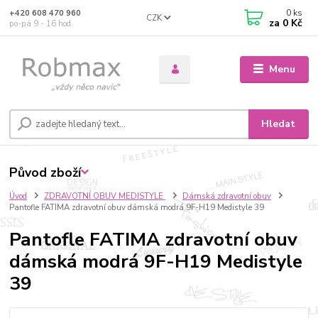
0
ks
+420 608 470 960
CZK
za
0 Kč
po-pá 9 - 16 hod.
Menu
Hledat
Původ zboží
Úvod
ZDRAVOTNÍ OBUV MEDISTYLE
Dámská zdravotní obuv
Pantofle FATIMA zdravotní obuv dámská modrá 9F-H19 Medistyle 39
Pantofle FATIMA zdravotní obuv
dámská modrá 9F-H19 Medistyle
39