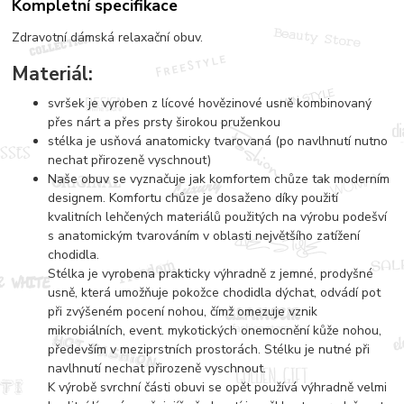
Kompletní specifikace
Zdravotní dámská relaxační obuv.
Materiál:
svršek je vyroben z lícové hovězinové usně kombinovaný
přes nárt a přes prsty širokou pruženkou
stélka je usňová anatomicky tvarovaná (po navlhnutí nutno
nechat přirozeně vyschnout)
Naše obuv se vyznačuje jak komfortem chůze tak moderním
designem. Komfortu chůze je dosaženo díky použití
kvalitních lehčených materiálů použitých na výrobu podešví
s anatomickým tvarováním v oblasti největšího zatížení
chodidla.
Stélka je vyrobena prakticky výhradně z jemné, prodyšné
usně, která umožňuje pokožce chodidla dýchat, odvádí pot
při zvýšeném pocení nohou, čímž omezuje vznik
mikrobiálních, event. mykotických onemocnění kůže nohou,
především v meziprstních prostorách. Stélku je nutné při
navlhnutí nechat přirozeně vyschnout.
K výrobě svrchní části obuvi se opět používá výhradně velmi