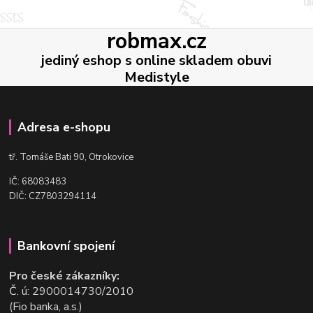
robmax.cz
jediný eshop s online skladem obuvi
Medistyle
Adresa e-shopu
t
ř. Tomáše Bati 90, Otrokovice
IČ: 68083483
DIČ: CZ7803294114
Bankovní spojení
Pro české zákazníky:
Č. ú: 2900014730/2010
(Fio banka, a.s.)