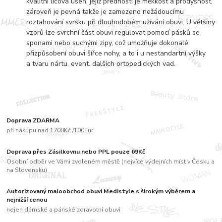
kvalitní lícová useň, jejíž předností je měkkost a prodyšnost,
zároveň je pevná takže je zamezeno nežádoucímu
roztahování svršku při dlouhodobém užívání obuvi. U většiny
vzorů lze svrchní část obuvi regulovat pomocí pásků se
sponami nebo suchými zipy, což umožňuje dokonalé
přizpůsobení obuvi šířce nohy, a to i u nestandartní výšky
a tvaru nártu, event. dalších ortopedických vad.
Doprava ZDARMA
při nákupu nad 1700Kč /100Eur
Doprava přes Zásilkovnu nebo PPL pouze 69Kč
Osobní odběr ve Vámi zvoleném městě (nejvíce výdejních míst v Česku a
na Slovensku)
Autorizovaný maloobchod obuvi Medistyle s širokým výběrem a
nejnižší cenou
nejen dámské a pánské zdravotní obuvi