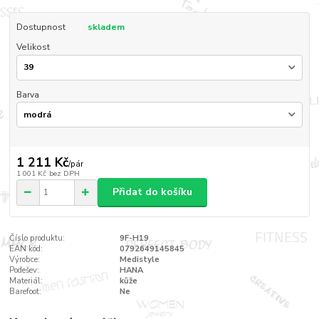
Dostupnost
skladem
Velikost
Barva
1 211 Kč
/
pár
1 001 Kč
bez DPH
Přidat do košíku
Číslo produktu:
9F-H19
EAN kód:
0792649145845
Výrobce:
Medistyle
Podešev:
HANA
Materiál:
kůže
Barefoot:
Ne