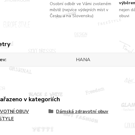
výběrem
Osobní odběr ve Vámi zvoleném
městě (nejvíce výdejních míst v
nejen d
Česku a na Slovensku)
obuvi
etry
ev
HANA
zařazeno v kategoriích
VOTNÍ OBUV
Dámská zdravotní obuv
STYLE