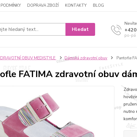
 PODMÍNKY
DOPRAVA ZBOŽÍ
KONTAKTY
BLOG
Nevíte
Hledat
+420
po-pá 
ZDRAVOTNÍ OBUV MEDISTYLE
Dámská zdravotní obuv
Pantofle F
ofle FATIMA zdravotní obuv dá
Zdravo
hovězi
pružen
nutno 
komfor