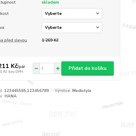
tupnost
skladem
ikost
va
a před slevou
1 269 Kč
211 Kč
/
pár
Přidat do košíku
01 Kč
bez DPH
d:
123445565,123456789
Výrobce:
Medistyle
v:
HANA