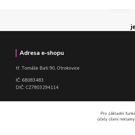
j
Adresa e-shopu
t
ř. Tomáše Bati 90, Otrokovice
IČ: 68083483
DIČ: CZ7803294114
Pro základní funk
účely cílení reklam