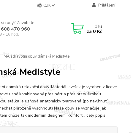
Přihlášení
CZK
 si rady? Zavolejte.
0
ks
 608 470 960
za
0 Kč
9 - 16 hod.
ATIMA zdravotní obuv dámská Medistyle
mská Medistyle
tní dámská relaxační obuv. Materiál: svršek je vyroben z lícové
nové usně kombinovaný přes nárt a přes prsty širokou
kou stélka je usňová anatomicky tvarovaná (po navlhnutí
nechat přirozeně vyschnout) Naše obuv se vyznačuje jak
tem chůze tak moderním designem. Komfort...
celý popis