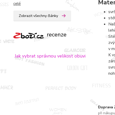
Mater
celé
svr
Zobrazit všechny články
sté
Naš
leh
recenze
Sté
zvý
v m
K v
Jak vybrat správnou velikost obuvi
zár
svr
noh
Doprava
při nákup