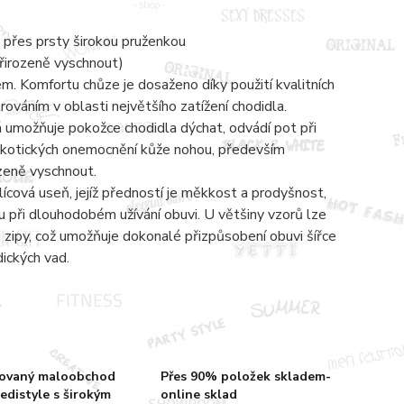
 přes prsty širokou pruženkou
přirozeně vyschnout)
 Komfortu chůze je dosaženo díky použití kvalitních
váním v oblasti největšího zatížení chodidla.
á umožňuje pokožce chodidla dýchat, odvádí pot při
mykotických onemocnění kůže nohou, především
ozeně vyschnout.
lícová useň, jejíž předností je měkkost a prodyšnost,
 při dlouhodobém užívání obuvi. U většiny vzorů lze
zipy, což umožňuje dokonalé přizpůsobení obuvi šířce
dických vad.
zovaný maloobchod
Přes 90% položek skladem-
edistyle s širokým
online sklad