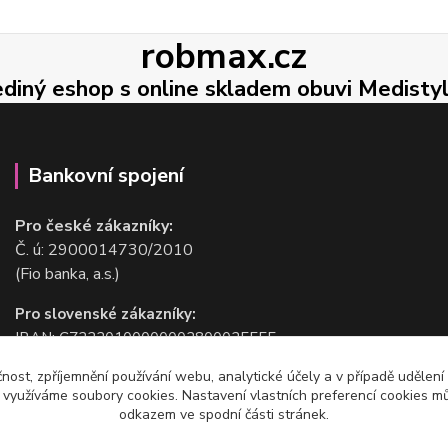
robmax.cz
ediný eshop s online skladem obuvi Medisty
Bankovní spojení
Pro české zákazníky:
Č. ú: 2900014730/2010
(Fio banka, a.s.)
Pro slovenské zákazníky:
IBAN: CZ2220100000002800025555
BIC/SWIFT: FIOBCZPPXXX
čnost, zpříjemnění používání webu, analytické účely a v případě udělení
(Fio banka, a.s.)
y využíváme soubory cookies. Nastavení vlastních preferencí cookies mů
odkazem ve spodní části stránek.