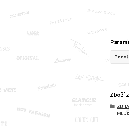
Param
Podeš
Zboží 
ZDRA
MEDI