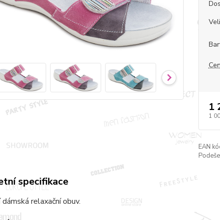
Dos
Vel
Bar
Cen
1 
1 0
EAN kó
Podeše
tní specifikace
 dámská relaxační obuv.