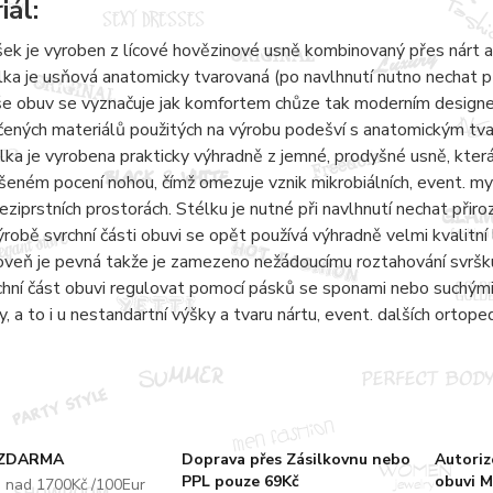
iál:
šek je vyroben z lícové hovězinové usně kombinovaný přes nárt a
lka je usňová anatomicky tvarovaná (po navlhnutí nutno nechat 
e obuv se vyznačuje jak komfortem chůze tak moderním designem.
čených materiálů použitých na výrobu podešví s anatomickým tvaro
lka je vyrobena prakticky výhradně z jemné, prodyšné usně, kter
šeném pocení nohou, čímž omezuje vznik mikrobiálních, event. 
eziprstních prostorách. Stélku je nutné při navlhnutí nechat přir
ýrobě svrchní části obuvi se opět používá výhradně velmi kvalitní 
oveň je pevná takže je zamezeno nežádoucímu roztahování svršku
chní část obuvi regulovat pomocí pásků se sponami nebo suchými 
y, a to i u nestandartní výšky a tvaru nártu, event. dalších ortope
 ZDARMA
Doprava přes Zásilkovnu nebo
Autori
PPL pouze 69Kč
obuvi M
u nad 1700Kč /100Eur