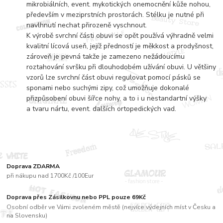
mikrobiálních, event. mykotických onemocnění kůže nohou,
především v meziprstních prostorách. Stélku je nutné při
navlhnutí nechat přirozeně vyschnout.
K výrobě svrchní části obuvi se opět používá výhradně velmi
kvalitní lícová useň, jejíž předností je měkkost a prodyšnost,
zároveň je pevná takže je zamezeno nežádoucímu
roztahování svršku při dlouhodobém užívání obuvi. U většiny
vzorů lze svrchní část obuvi regulovat pomocí pásků se
sponami nebo suchými zipy, což umožňuje dokonalé
přizpůsobení obuvi šířce nohy, a to i u nestandartní výšky
a tvaru nártu, event. dalších ortopedických vad.
Doprava ZDARMA
při nákupu nad 1700Kč /100Eur
Doprava přes Zásilkovnu nebo PPL pouze 69Kč
Osobní odběr ve Vámi zvoleném městě (nejvíce výdejních míst v Česku a
na Slovensku)