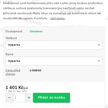
hovězinové usně kombinovaný přes nárt a přes prsty širokou pruženkou
stélka je usňová anatomicky tvarovaná (po navlhnutí nutno nechat
přirozeně vyschnout) Naše obuv se vyznačuje jak komfortem chůze tak
moderním designem. Komfortu...
celý popis
Dostupnost
Skladem
Velikost
Barva
Cena před
1 508 Kč
slevou
1 401 Kč
/
pár
1 158 Kč
bez DPH
Přidat do košíku