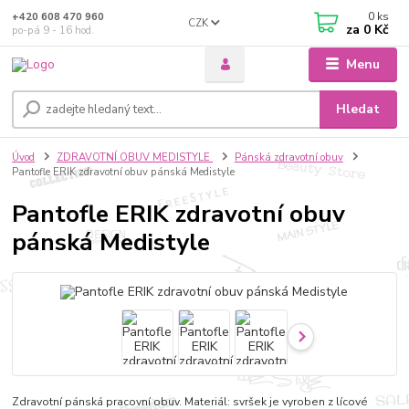
0
ks
+420 608 470 960
CZK
za
0 Kč
po-pá 9 - 16 hod.
Menu
Hledat
Úvod
ZDRAVOTNÍ OBUV MEDISTYLE
Pánská zdravotní obuv
Pantofle ERIK zdravotní obuv pánská Medistyle
Pantofle ERIK zdravotní obuv
pánská Medistyle
Zdravotní pánská pracovní obuv. Materiál: svršek je vyroben z lícové