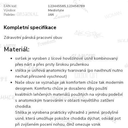
EAN kód:
123445565,123456789
Výrobce:
Medistyle
Podešev:
JAN
Kompletní specifikace
Zdravotní pánská pracovní obuv.
Materiál:
svršek je vyroben z lícové hovězinové usně kombinovaný
přes nárt a přes prsty širokou pruženkou
stélka je usňová anatomicky tvarovaná (po navlhnutí nutno
nechat přirozeně vyschnout)
Naše obuv se vyznačuje jak komfortem chůze tak moderním
designem. Komfortu chůze je dosaženo díky použití
kvalitních lehčených materiálů použitých na výrobu podešví
s anatomickým tvarováním v oblasti největšího zatížení
chodidla.
Stélka je vyrobena prakticky výhradně z jemné, prodyšné
usně, která umožňuje pokožce chodidla dýchat, odvádí pot
při zvýšeném pocení nohou, čímž omezuje vznik