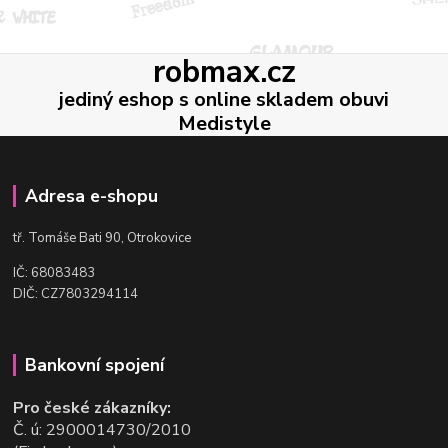
robmax.cz
jediný eshop s online skladem obuvi
Medistyle
Adresa e-shopu
t
ř. Tomáše Bati 90, Otrokovice
IČ: 68083483
DIČ: CZ7803294114
Bankovní spojení
Pro české zákazníky:
Č. ú: 2900014730/2010