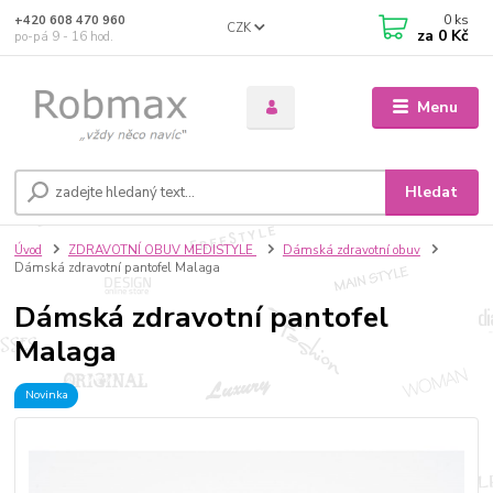
0
ks
+420 608 470 960
CZK
za
0 Kč
po-pá 9 - 16 hod.
Menu
Hledat
Úvod
ZDRAVOTNÍ OBUV MEDISTYLE
Dámská zdravotní obuv
Dámská zdravotní pantofel Malaga
Dámská zdravotní pantofel
Malaga
Novinka