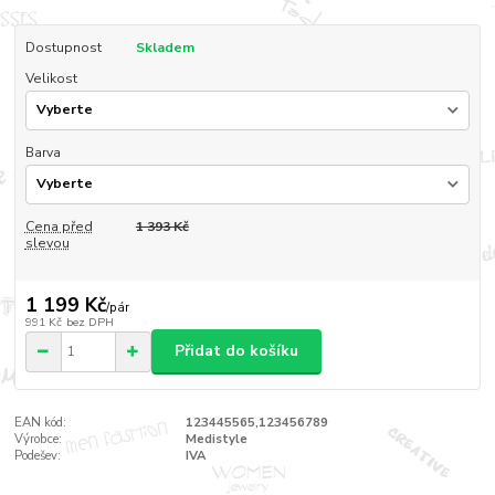
Dostupnost
Skladem
Velikost
Barva
Cena před
1 393 Kč
slevou
1 199 Kč
/
pár
991 Kč
bez DPH
Přidat do košíku
EAN kód:
123445565,123456789
Výrobce:
Medistyle
Podešev:
IVA