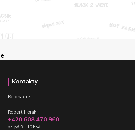
le
Kontakty
Robmax.cz
Robert Horák
+420 608 470 960
po-pá 9 - 16 hod.