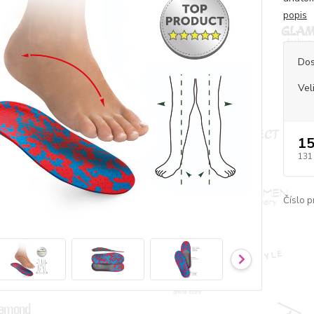
popis
Dos
Vel
15
131
Číslo p