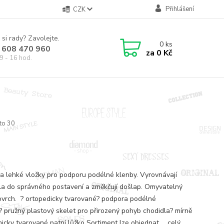
Přihlášení
CZK
 si rady? Zavolejte.
0
ks
 608 470 960
za
0 Kč
9 - 16 hod.
to 30
a lehké vložky pro podporu podélné klenby. Vyrovnávají
la do správného postavení a změkčují došlap. Omyvatelný
vrch. ? ortopedicky tvarované? podpora podélné
? pružný plastový skelet pro přirozený pohyb chodidla? mírně
icky tvarované patní lůžko Sortiment lze objednat ...
celý