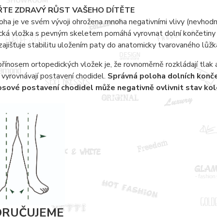
TE ZDRAVÝ RŮST VAŠEHO DÍTĚTE
ha je ve svém vývoji ohrožena mnoha negativními vlivy (nevhod
cká vložka s pevným skeletem pomáhá vyrovnat dolní končetiny
zajišťuje stabilitu uložením paty do anatomicky tvarovaného lůžk
řínosem ortopedických vložek je, že rovnoměrně rozkládají tlak 
vyrovnávají postavení chodidel.
Správná poloha dolních končet
sové postavení chodidel může negativně ovlivnit stav kolen
RUČUJEME