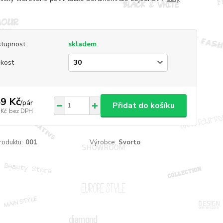
tupnost
skladem
ikost
9 Kč
/
pár
Přidat do košíku
 Kč
bez DPH
roduktu:
001
Výrobce:
Svorto