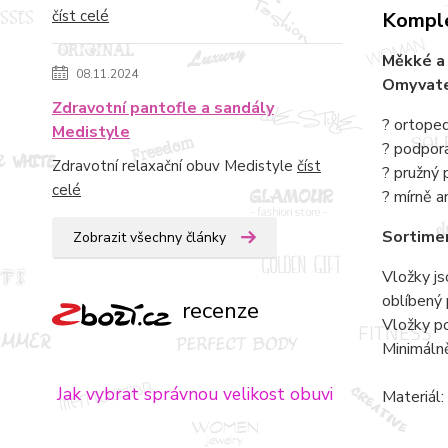
číst celé
Komple
Měkké a
08.11.2024
Omyvate
Zdravotní pantofle a sandály
? ortope
Medistyle
? podpor
Zdravotní relaxační obuv Medistyle
číst
? pružný 
celé
? mírně a
Sortime
Zobrazit všechny články
Vložky js
oblíbený
recenze
Vložky po
Minimálně
Jak vybrat správnou velikost obuvi
Materiál: