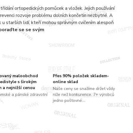
střídání ortopedických pomůcek a vložek. Jejich používání
prevenci rozvoje problému dolních končetin nezbytné. A
tak u starších lidí, kteří mohou správným cvičením alespoň
 poraďte se se svým
zovaný maloobchod
Přes 90% položek skladem-
edistyle s širokým
online sklad
 a nejnižší cenou
Naše ceny se snažíme držet vždy
ámské a pánské zdravotní
níže než konkurence. 7+ výrobců
jedno poštovné....