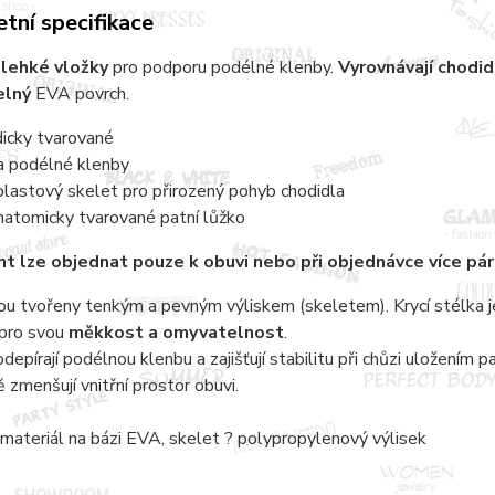
tní specifikace
 lehké vložky
pro podporu podélné klenby.
Vyrovnávají chodi
lný
EVA povrch.
dicky tvarované
a podélné klenby
plastový skelet pro přirozený pohyb chodidla
natomicky tvarované patní lůžko
nt
lze objednat pouze k obuvi nebo při objednávce více pá
ou tvořeny tenkým a pevným výliskem (skeletem). Krycí stélka j
 pro svou
měkkost a omyvatelnost
.
depírají podélnou klenbu a zajišťují stabilitu při chůzi uložením
 zmenšují vnitřní prostor obuvi.
 materiál na bázi EVA, skelet ? polypropylenový výlisek