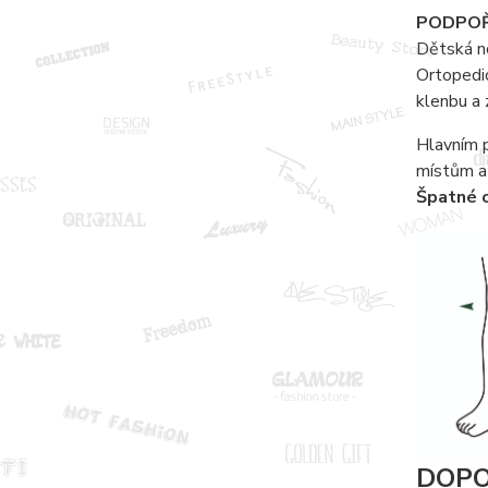
PODPOŘ
Dětská no
Ortopedi
klenbu a 
Hlavním p
místům a 
Špatné o
DOPO