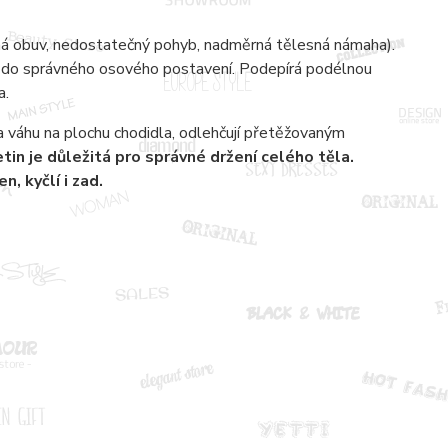
ná obuv, nedostatečný pohyb, nadměrná tělesná námaha).
 do správného osového postavení. Podepírá podélnou
a.
a váhu na plochu chodidla, odlehčují přetěžovaným
in je důležitá pro správné držení celého těla.
, kyčlí i zad.