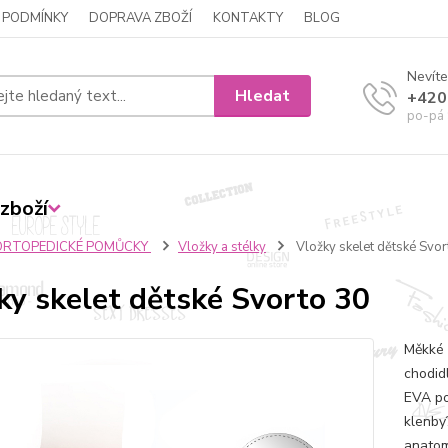
 PODMÍNKY
DOPRAVA ZBOŽÍ
KONTAKTY
BLOG
Nevíte
Hledat
+420
po-pá 
zboží
ORTOPEDICKÉ POMŮCKY
Vložky a stélky
Vložky skelet dětské Svor
ky skelet dětské Svorto 30
Měkké 
chodid
EVA po
klenby
anatom