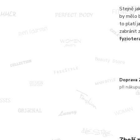
Stejně ja
by mělo b
to platí 
zabránit 
fyziote
Doprava
při nákup
Zboží 