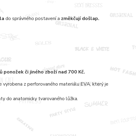
dla
do správného postavení a
změkčují
došlap.
rů
ponožek či jiného zboží nad 700 Kč.
e vyrobena z perforovaného materiálu EVA, který je
 paty do anatomicky tvarovaného lůžka.