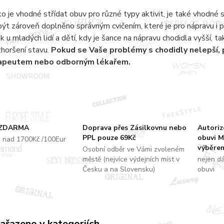
ko je vhodné střídat obuv pro různé typy aktivit, je také vhodné 
ýt zároveň doplněno správným cvičením, které je pro nápravu i 
jak u mladých lidí a dětí, kdy je šance na nápravu chodidla vyšší, 
zhoršení stavu.
Pokud se Vaše problémy s chodidly nelepší,
rapeutem nebo odborným lékařem.
 ZDARMA
Doprava přes Zásilkovnu nebo
Autori
PPL pouze 69Kč
obuvi M
u nad 1700Kč /100Eur
výběrem
Osobní odběr ve Vámi zvoleném
městě (nejvíce výdejních míst v
nejen d
Česku a na Slovensku)
obuvi
zařazeno v kategoriích