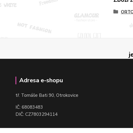
ORTO
j
Adresa e-shopu
t
ř. Tomáše Bati 90, Otrokovice
IČ: 68083483
DIČ: CZ7803294114