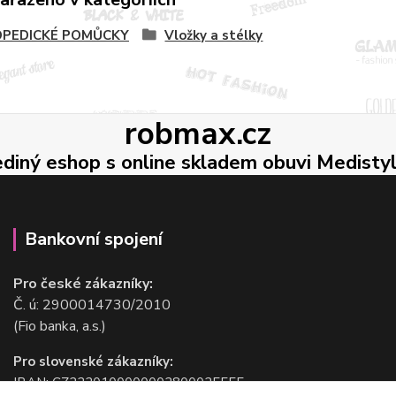
PEDICKÉ POMŮCKY
Vložky a stélky
robmax.cz
ediný eshop s online skladem obuvi Medisty
Bankovní spojení
Pro české zákazníky:
Č. ú: 2900014730/2010
(Fio banka, a.s.)
Pro slovenské zákazníky:
IBAN: CZ2220100000002800025555