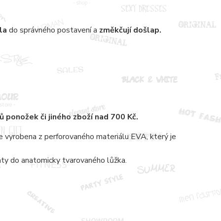
dla
do správného postavení a
změkčují
došlap.
rů
ponožek či jiného zboží nad 700 Kč.
e vyrobena z perforovaného materiálu EVA, který je
 paty do anatomicky tvarovaného lůžka.