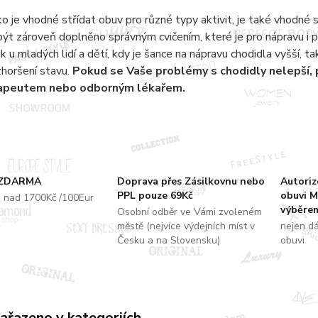
ko je vhodné střídat obuv pro různé typy aktivit, je také vhodné 
ýt zároveň doplněno správným cvičením, které je pro nápravu i 
jak u mladých lidí a dětí, kdy je šance na nápravu chodidla vyšší, 
zhoršení stavu.
Pokud se Vaše problémy s chodidly nelepší,
rapeutem nebo odborným lékařem.
 ZDARMA
Doprava přes Zásilkovnu nebo
Autori
PPL pouze 69Kč
obuvi M
u nad 1700Kč /100Eur
výběrem
Osobní odběr ve Vámi zvoleném
městě (nejvíce výdejních míst v
nejen d
Česku a na Slovensku)
obuvi
zařazeno v kategoriích