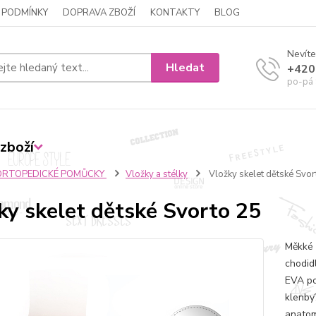
 PODMÍNKY
DOPRAVA ZBOŽÍ
KONTAKTY
BLOG
Nevíte
Hledat
+420
po-pá 
zboží
ORTOPEDICKÉ POMŮCKY
Vložky a stélky
Vložky skelet dětské Svor
ky skelet dětské Svorto 25
Měkké 
chodid
EVA po
klenby
anatom