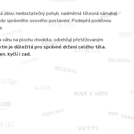
ná obuv, nedostatečný pohyb, nadměrná tělesná námaha).
 do správného osového postavení. Podepírá podélnou
a.
a váhu na plochu chodidla, odlehčují přetěžovaným
in je důležitá pro správné držení celého těla.
, kyčlí i zad.