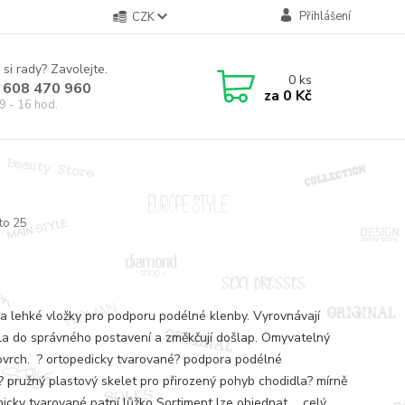
Přihlášení
CZK
 si rady? Zavolejte.
0
ks
 608 470 960
za
0 Kč
9 - 16 hod.
to 25
a lehké vložky pro podporu podélné klenby. Vyrovnávají
la do správného postavení a změkčují došlap. Omyvatelný
vrch. ? ortopedicky tvarované? podpora podélné
? pružný plastový skelet pro přirozený pohyb chodidla? mírně
icky tvarované patní lůžko Sortiment lze objednat ...
celý