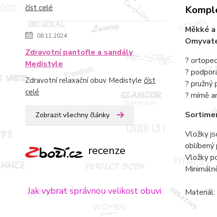
číst celé
Komple
Měkké a
08.11.2024
Omyvate
Zdravotní pantofle a sandály
? ortope
Medistyle
? podpor
Zdravotní relaxační obuv Medistyle
číst
? pružný 
celé
? mírně a
Sortime
Zobrazit všechny články
Vložky js
oblíbený
recenze
Vložky po
Minimálně
Jak vybrat správnou velikost obuvi
Materiál: