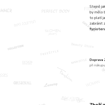
Stejně ja
by mělo b
to platí 
zabránit 
fyziote
Doprava
při nákup
Zboží 