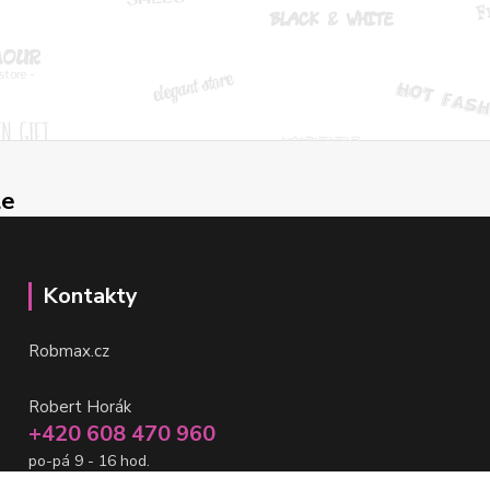
le
Kontakty
Robmax.cz
Robert Horák
+420 608 470 960
po-pá 9 - 16 hod.