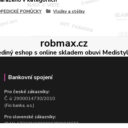
PEDICKÉ POMŮCKY
Vložky a stélky
robmax.cz
ediný eshop s online skladem obuvi Medisty
Bankovní spojení
Pro české zákazníky:
Č. ú: 2900014730/2010
(Fio banka, a.s.)
Pro slovenské zákazníky:
IBAN: CZ2220100000002800025555