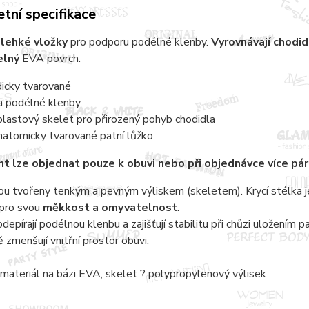
tní specifikace
 lehké vložky
pro podporu podélné klenby.
Vyrovnávají chodi
lný
EVA povrch.
dicky tvarované
a podélné klenby
plastový skelet pro přirozený pohyb chodidla
natomicky tvarované patní lůžko
nt
lze objednat pouze k obuvi nebo při objednávce více pá
ou tvořeny tenkým a pevným výliskem (skeletem). Krycí stélka j
 pro svou
měkkost a omyvatelnost
.
depírají podélnou klenbu a zajišťují stabilitu při chůzi uložením
 zmenšují vnitřní prostor obuvi.
 materiál na bázi EVA, skelet ? polypropylenový výlisek