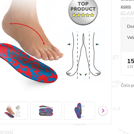
popis
Dos
Vel
15
131
Číslo p