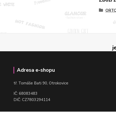
ORTO
j
Adresa e-shopu
t
ř. Tomáše Bati 90, Otrokovice
IČ: 68083483
DIČ: CZ7803294114