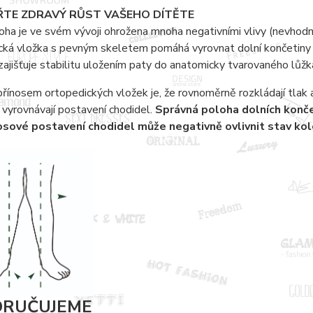
TE ZDRAVÝ RŮST VAŠEHO DÍTĚTE
ha je ve svém vývoji ohrožena mnoha negativními vlivy (nevhod
cká vložka s pevným skeletem pomáhá vyrovnat dolní končetiny
zajišťuje stabilitu uložením paty do anatomicky tvarovaného lůžk
řínosem ortopedických vložek je, že rovnoměrně rozkládají tlak 
vyrovnávají postavení chodidel.
Správná poloha dolních končet
sové postavení chodidel může negativně ovlivnit stav kolen
RUČUJEME