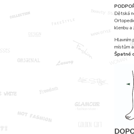
PODPOŘ
Dětská no
Ortopedi
klenbu a 
Hlavním p
místům a 
Špatné o
DOPO