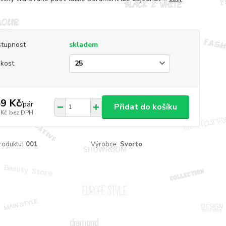
tupnost
skladem
ikost
9 Kč
/
pár
Přidat do košíku
 Kč
bez DPH
roduktu:
001
Výrobce:
Svorto