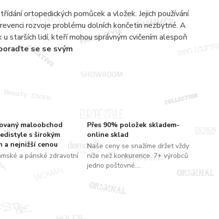
střídání ortopedických pomůcek a vložek. Jejich používání
prevenci rozvoje problému dolních končetin nezbytné. A
tak u starších lidí, kteří mohou správným cvičením alespoň
 poraďte se se svým
zovaný maloobchod
Přes 90% položek skladem-
edistyle s širokým
online sklad
 a nejnižší cenou
Naše ceny se snažíme držet vždy
ámské a pánské zdravotní
níže než konkurence. 7+ výrobců
jedno poštovné....