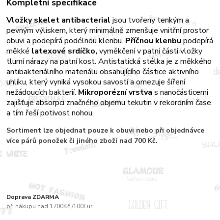
Kompletní specifikace
Vložky skelet antibacterial
jsou tvořeny tenkým a
pevným výliskem, který minimálně zmenšuje vnitřní prostor
obuvi a podepírá podélnou klenbu.
Příčnou klenbu
podepírá
měkké
latexové srdíčko,
vyměkčení v patní části vložky
tlumí nárazy na patní kost. Antistatická stélka je z měkkého
antibakteriálního materiálu obsahujícího částice aktivního
uhlíku, který vyniká vysokou savostí a omezuje šíření
nežádoucích bakterií.
Mikroporézní vrstva
s nanočásticemi
zajišťuje absorpci značného objemu tekutin v rekordním čase
a tím řeší potivost nohou.
Sortiment
lze objednat pouze k obuvi nebo při objednávce
více párů
ponožek či jiného zboží nad 700 Kč.
Doprava ZDARMA
při nákupu nad 1700Kč /100Eur