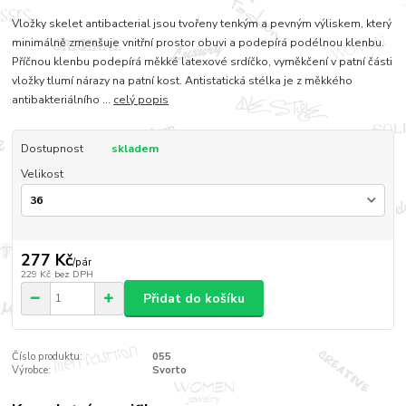
Vložky skelet antibacterial jsou tvořeny tenkým a pevným výliskem, který
minimálně zmenšuje vnitřní prostor obuvi a podepírá podélnou klenbu.
Příčnou klenbu podepírá měkké latexové srdíčko, vyměkčení v patní části
vložky tlumí nárazy na patní kost. Antistatická stélka je z měkkého
antibakteriálního ...
celý popis
Dostupnost
skladem
Velikost
277 Kč
/
pár
229 Kč
bez DPH
Přidat do košíku
Číslo produktu:
055
Výrobce:
Svorto