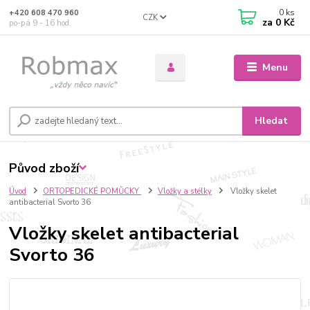
0
ks
+420 608 470 960
CZK
za
0 Kč
po-pá 9 - 16 hod.
Menu
Hledat
Původ zboží
Úvod
ORTOPEDICKÉ POMŮCKY
Vložky a stélky
Vložky skelet
antibacterial Svorto 36
Vložky skelet antibacterial
Svorto 36