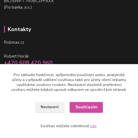
BIC/SWIFT: FIOBCZPPXXX
(Fio banka, a.s.)
Kontakty
Robmax.cz
Robert Horák
+420 608 470 960
po-pá 9 - 16 hod.
Pro základní funkčnost, zpříjemnění používání webu, analytické
účely a v případě udělení souhlasu také pro účely cílení reklamy
info@robmax.cz
využíváme soubory cookies. Nastavení vlastních preferencí
cookies můžete kdykoli upravit odkazem ve spodní části stránek.
Souhlasím
Nastavení
(c) Robmax 2015 - 2026
Souhlas můžete odmítnout
zde
.