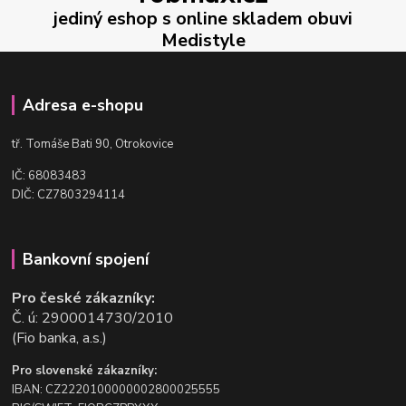
jediný eshop s online skladem obuvi
Medistyle
Adresa e-shopu
t
ř. Tomáše Bati 90, Otrokovice
IČ: 68083483
DIČ: CZ7803294114
Bankovní spojení
Pro české zákazníky:
Č. ú: 2900014730/2010
(Fio banka, a.s.)
Pro slovenské zákazníky:
IBAN: CZ2220100000002800025555