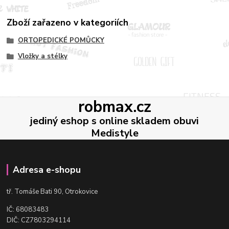
Zboží zařazeno v kategoriích
ORTOPEDICKÉ POMŮCKY
Vložky a stélky
robmax.cz
jediný eshop s online skladem obuvi
Medistyle
Adresa e-shopu
t
ř. Tomáše Bati 90, Otrokovice
IČ: 68083483
DIČ: CZ7803294114