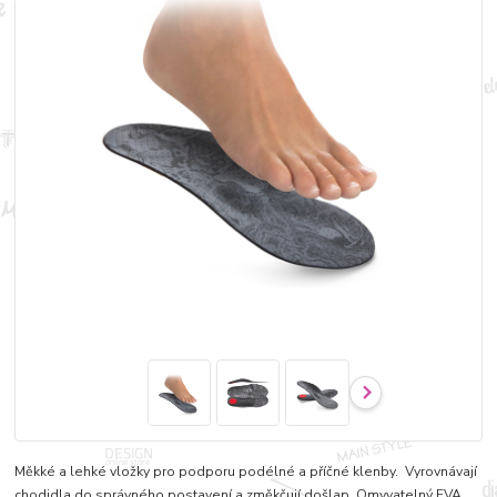
Měkké a lehké vložky pro podporu podélné a příčné klenby. Vyrovnávají
chodidla do správného postavení a změkčují došlap. Omyvatelný EVA