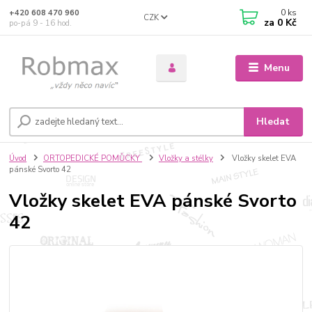
0
ks
+420 608 470 960
CZK
za
0 Kč
po-pá 9 - 16 hod.
Menu
Hledat
Úvod
ORTOPEDICKÉ POMŮCKY
Vložky a stélky
Vložky skelet EVA
pánské Svorto 42
Vložky skelet EVA pánské Svorto
42