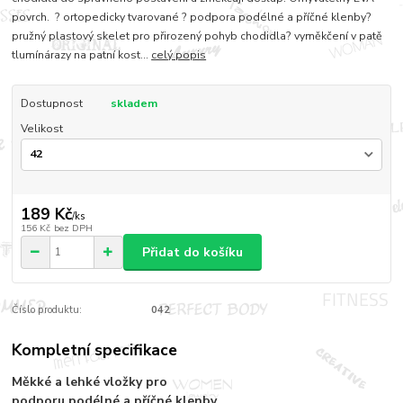
povrch. ? ortopedicky tvarované ? podpora podélné a příčné klenby?
pružný plastový skelet pro přirozený pohyb chodidla? vyměkčení v patě
tlumínárazy na patní kost...
celý popis
Dostupnost
skladem
Velikost
189 Kč
/
ks
156 Kč
bez DPH
Přidat do košíku
Číslo produktu:
042
Kompletní specifikace
Měkké a lehké vložky pro
podporu podélné a příčné klenby.