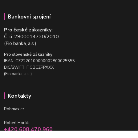
Bankovní spojení
Pro české zákazníky:
Č. ú: 2900014730/2010
(Fio banka, a.s.)
Pro slovenské zákazníky:
IBAN: CZ2220100000002800025555
BIC/SWIFT: FIOBCZPPXXX
(Fio banka, a.s.)
Kontakty
Robmax.cz
Robert Horák
+420 608 470 960
po-pá 9 - 16 hod.