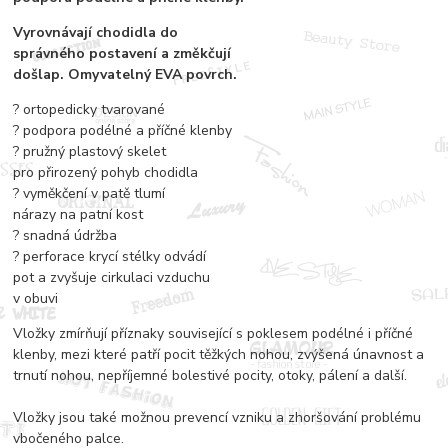
Vyrovnávají chodidla do
správného postavení a změkčují
došlap. Omyvatelný EVA povrch.
? ortopedicky tvarované
? podpora podélné a příčné klenby
? pružný plastový skelet
pro přirozený pohyb chodidla
? vyměkčení v patě tlumí
nárazy na patní kost
? snadná údržba
? perforace krycí stélky odvádí
pot a zvyšuje cirkulaci vzduchu
v obuvi
Vložky zmírňují příznaky související s poklesem podélné i příčné
klenby, mezi které patří pocit těžkých nohou, zvýšená únavnost a
trnutí nohou, nepříjemné bolestivé pocity, otoky, pálení a další.
Vložky jsou také možnou prevencí vzniku a zhoršování problému
vbočeného palce.