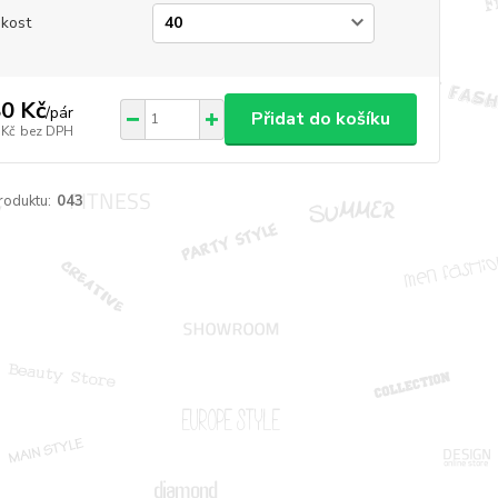
ikost
0 Kč
/
pár
Přidat do košíku
 Kč
bez DPH
roduktu:
043