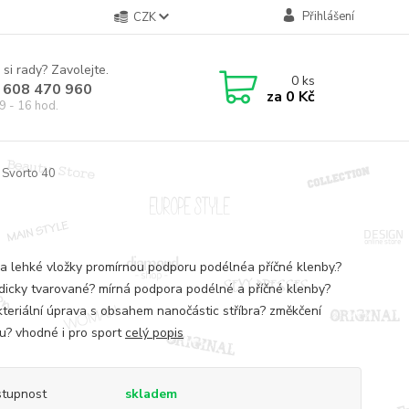
Přihlášení
CZK
 si rady? Zavolejte.
0
ks
 608 470 960
za
0 Kč
9 - 16 hod.
 Svorto 40
a lehké vložky promírnou podporu podélnéa příčné klenby.?
dicky tvarované? mírná podpora podélné a příčné klenby?
kteriální úprava s obsahem nanočástic stříbra? změkčení
u? vhodné i pro sport
celý popis
tupnost
skladem