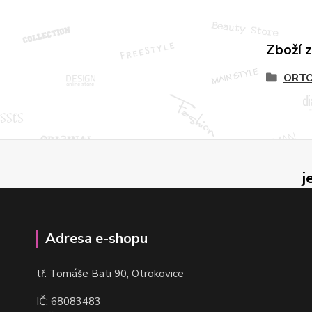
Zboží 
ORTO
j
Adresa e-shopu
t
ř. Tomáše Bati 90, Otrokovice
IČ: 68083483