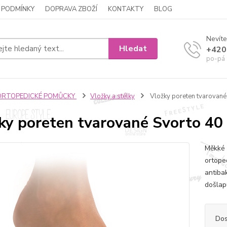
 PODMÍNKY
DOPRAVA ZBOŽÍ
KONTAKTY
BLOG
Nevíte
Hledat
+420
po-pá 
ORTOPEDICKÉ POMŮCKY
Vložky a stélky
Vložky poreten tvarované
ky poreten tvarované Svorto 40
Měkké 
ortope
antiba
došlap
Dos