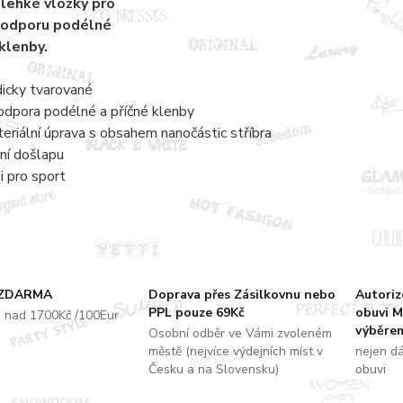
lehké vložky pro
podporu podélné
 klenby.
dicky tvarované
odpora podélné a příčné klenby
teriální úprava s obsahem nanočástic stříbra
ní došlapu
i pro sport
 ZDARMA
Doprava přes Zásilkovnu nebo
Autori
PPL pouze 69Kč
obuvi M
u nad 1700Kč /100Eur
výběrem
Osobní odběr ve Vámi zvoleném
městě (nejvíce výdejních míst v
nejen d
Česku a na Slovensku)
obuvi