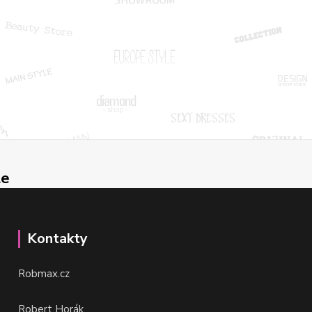
le
Kontakty
Robmax.cz
Robert Horák