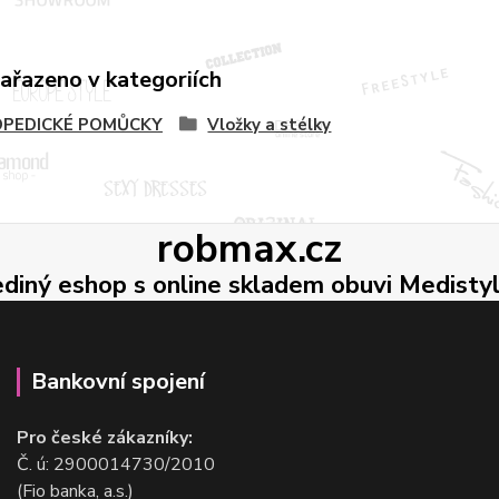
zařazeno v kategoriích
PEDICKÉ POMŮCKY
Vložky a stélky
robmax.cz
ediný eshop s online skladem obuvi Medisty
Bankovní spojení
Pro české zákazníky:
Č. ú: 2900014730/2010
(Fio banka, a.s.)