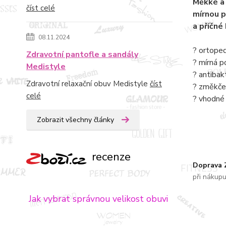
Měkké a 
číst celé
mírnou 
a příčné
08.11.2024
? ortope
Zdravotní pantofle a sandály
? mírná p
Medistyle
? antibak
Zdravotní relaxační obuv Medistyle
číst
? změkče
celé
? vhodné 
Zobrazit všechny články
recenze
Doprava
při nákup
Jak vybrat správnou velikost obuvi