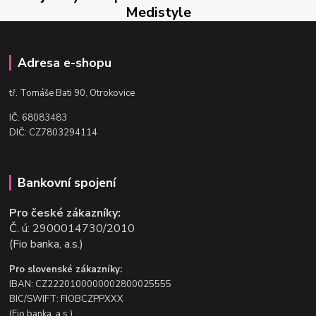
Medistyle
Adresa e-shopu
t
ř. Tomáše Bati 90, Otrokovice
IČ: 68083483
DIČ: CZ7803294114
Bankovní spojení
Pro české zákazníky:
Č. ú: 2900014730/2010
(Fio banka, a.s.)
Pro slovenské zákazníky:
IBAN: CZ2220100000002800025555
BIC/SWIFT: FIOBCZPPXXX
(Fio banka, a.s.)