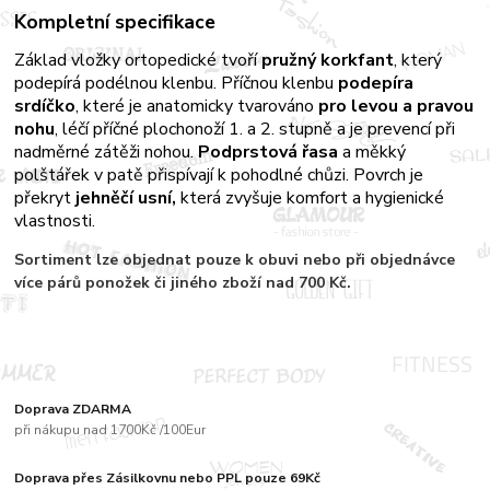
Kompletní specifikace
Základ vložky ortopedické tvoří
pružný korkfant
, který
podepírá podélnou klenbu. Příčnou klenbu
podepíra
srdíčko
, které je anatomicky tvarováno
pro levou a pravou
nohu
, léčí příčné plochonoží 1. a 2. stupně a je prevencí při
nadměrné zátěži nohou.
Podprstová řasa
a měkký
polštářek v patě přispívají k pohodlné chůzi. Povrch je
překryt
jehněčí usní,
která zvyšuje komfort a hygienické
vlastnosti.
Sortiment
lze objednat pouze k obuvi nebo při objednávce
více párů
ponožek či jiného zboží nad 700 Kč.
Doprava ZDARMA
při nákupu nad 1700Kč /100Eur
Doprava přes Zásilkovnu nebo PPL pouze 69Kč