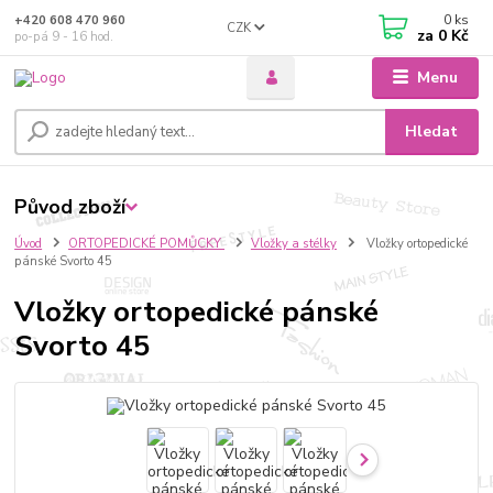
0
ks
+420 608 470 960
CZK
za
0 Kč
po-pá 9 - 16 hod.
Menu
Hledat
Původ zboží
Úvod
ORTOPEDICKÉ POMŮCKY
Vložky a stélky
Vložky ortopedické
pánské Svorto 45
Vložky ortopedické pánské
Svorto 45