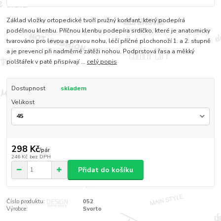
Základ vložky ortopedické tvoří pružný korkfant, který podepírá
podélnou klenbu. Příčnou klenbu podepíra srdíčko, které je anatomicky
tvarováno pro levou a pravou nohu, léčí příčné plochonoží 1. a 2. stupně
a je prevencí při nadměrné zátěži nohou. Podprstová řasa a měkký
polštářek v patě přispívají ...
celý popis
Dostupnost
skladem
Velikost
298 Kč
/
pár
246 Kč
bez DPH
Přidat do košíku
Číslo produktu:
052
Výrobce:
Svorto