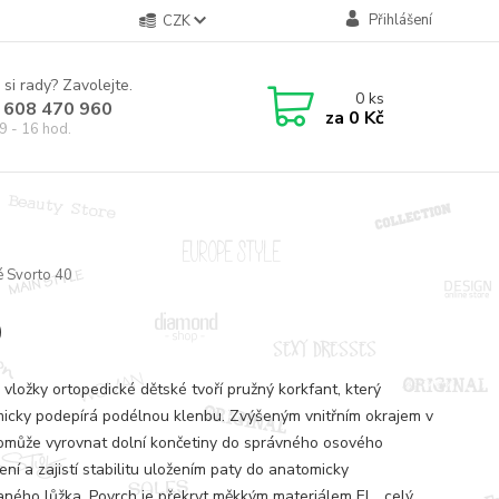
Přihlášení
CZK
 si rady? Zavolejte.
0
ks
 608 470 960
za
0 Kč
9 - 16 hod.
é Svorto 40
0
 vložky ortopedické dětské tvoří pružný korkfant, který
icky podepírá podélnou klenbu. Zvýšeným vnitřním okrajem v
omůže vyrovnat dolní končetiny do správného osového
ní a zajistí stabilitu uložením paty do anatomicky
aného lůžka. Povrch je překryt měkkým materiálem El...
celý