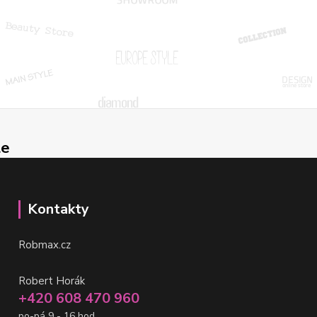
le
Kontakty
Robmax.cz
Robert Horák
+420 608 470 960
po-pá 9 - 16 hod.