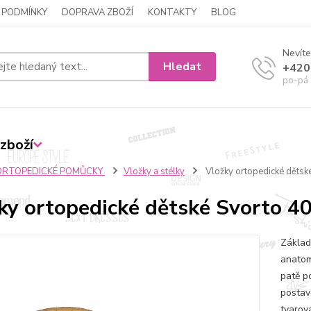
 PODMÍNKY
DOPRAVA ZBOŽÍ
KONTAKTY
BLOG
Nevíte
Hledat
+420
po-pá 
zboží
ORTOPEDICKÉ POMŮCKY
Vložky a stélky
Vložky ortopedické dětsk
ky ortopedické dětské Svorto 4
Základ
anatom
patě p
postave
tvarov