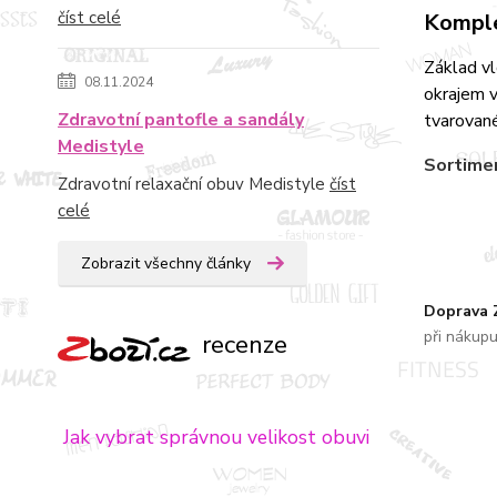
číst celé
Komple
Základ v
08.11.2024
okrajem v
Zdravotní pantofle a sandály
tvarované
Medistyle
Sortime
Zdravotní relaxační obuv Medistyle
číst
celé
Zobrazit všechny články
Doprava
při nákup
recenze
Jak vybrat správnou velikost obuvi