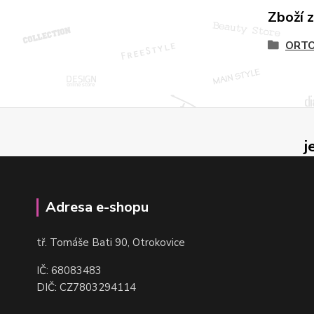
Zboží 
ORTO
j
Adresa e-shopu
t
ř. Tomáše Bati 90, Otrokovice
IČ: 68083483
DIČ: CZ7803294114