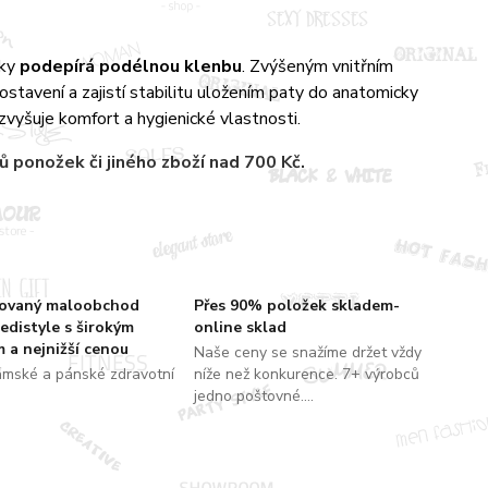
cky
podepírá podélnou klenbu
. Zvýšeným vnitřním
tavení a zajistí stabilitu uložením paty do anatomicky
vyšuje komfort a hygienické vlastnosti.
rů
ponožek či jiného zboží nad 700 Kč.
zovaný maloobchod
Přes 90% položek skladem-
edistyle s širokým
online sklad
 a nejnižší cenou
Naše ceny se snažíme držet vždy
ámské a pánské zdravotní
níže než konkurence. 7+ výrobců
jedno poštovné....