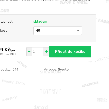
tupnost
skladem
ikost
9 Kč
/
pár
Přidat do košíku
 Kč
bez DPH
roduktu:
044
Výrobce:
Svorto