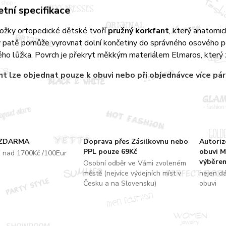
tní specifikace
ložky ortopedické dětské tvoří
pružný korkfant
, který anatomi
 patě pomůže vyrovnat dolní končetiny do správného osového pos
ho lůžka. Povrch je překryt měkkým materiálem Elmaros, který z
nt
lze objednat pouze k obuvi nebo při objednávce více pá
 ZDARMA
Doprava přes Zásilkovnu nebo
Autori
PPL pouze 69Kč
obuvi M
u nad 1700Kč /100Eur
výběrem
Osobní odběr ve Vámi zvoleném
městě (nejvíce výdejních míst v
nejen d
Česku a na Slovensku)
obuvi