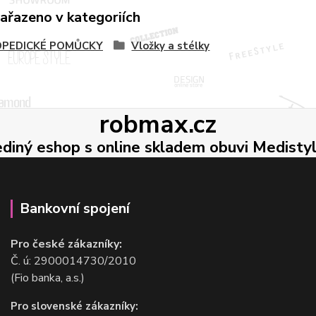
zařazeno v kategoriích
PEDICKÉ POMŮCKY
Vložky a stélky
robmax.cz
ediný eshop s online skladem obuvi Medisty
Bankovní spojení
Pro české zákazníky:
Č. ú: 2900014730/2010
(Fio banka, a.s.)
Pro slovenské zákazníky: