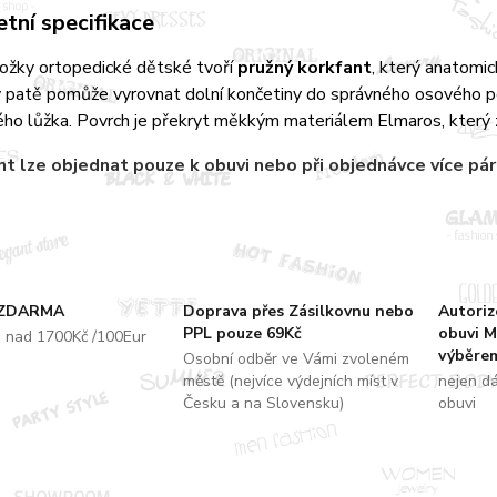
tní specifikace
ložky ortopedické dětské tvoří
pružný korkfant
, který anatomi
 patě pomůže vyrovnat dolní končetiny do správného osového pos
ho lůžka. Povrch je překryt měkkým materiálem Elmaros, který z
nt
lze objednat pouze k obuvi nebo při objednávce více pá
 ZDARMA
Doprava přes Zásilkovnu nebo
Autori
PPL pouze 69Kč
obuvi M
u nad 1700Kč /100Eur
výběrem
Osobní odběr ve Vámi zvoleném
městě (nejvíce výdejních míst v
nejen d
Česku a na Slovensku)
obuvi