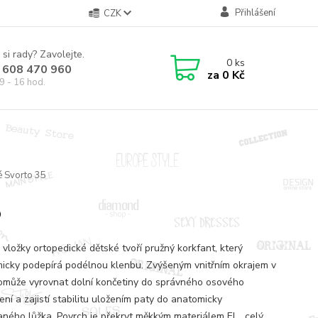
Přihlášení
CZK
 si rady? Zavolejte.
0
ks
 608 470 960
za
0 Kč
9 - 16 hod.
é Svorto 35
5
 vložky ortopedické dětské tvoří pružný korkfant, který
icky podepírá podélnou klenbu. Zvýšeným vnitřním okrajem v
omůže vyrovnat dolní končetiny do správného osového
ní a zajistí stabilitu uložením paty do anatomicky
aného lůžka. Povrch je překryt měkkým materiálem El...
celý