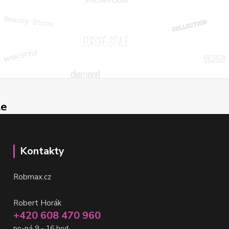
le
Kontakty
Robmax.cz
Robert Horák
+420 608 470 960
po-pá 9 - 16 hod.