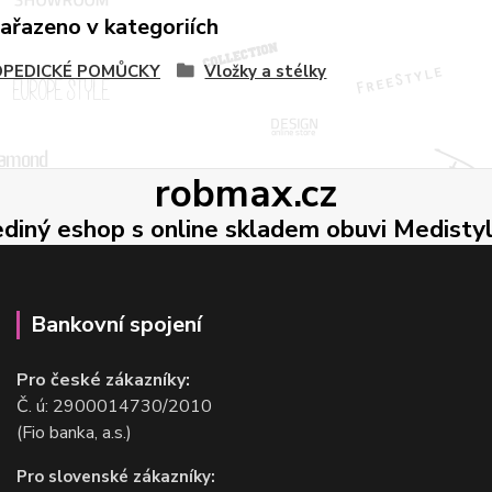
zařazeno v kategoriích
PEDICKÉ POMŮCKY
Vložky a stélky
robmax.cz
ediný eshop s online skladem obuvi Medisty
Bankovní spojení
Pro české zákazníky:
Č. ú: 2900014730/2010
(Fio banka, a.s.)
Pro slovenské zákazníky: