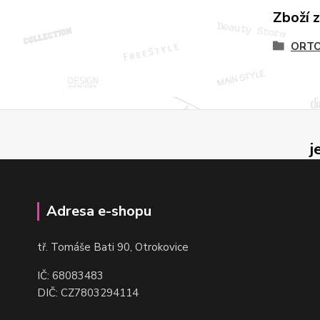
Zboží 
ORTO
j
Adresa e-shopu
t
ř. Tomáše Bati 90, Otrokovice
IČ: 68083483
DIČ: CZ7803294114