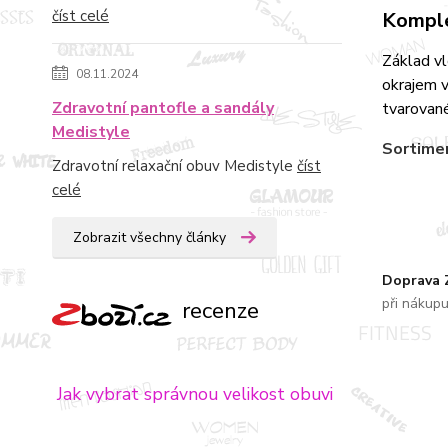
číst celé
Komple
Základ v
08.11.2024
okrajem v
Zdravotní pantofle a sandály
tvarované
Medistyle
Sortime
Zdravotní relaxační obuv Medistyle
číst
celé
Zobrazit všechny články
Doprava
při nákup
recenze
Jak vybrat správnou velikost obuvi