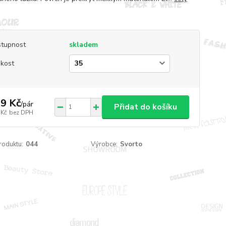
tupnost
skladem
ikost
9 Kč
/
pár
Přidat do košíku
 Kč
bez DPH
roduktu:
044
Výrobce:
Svorto