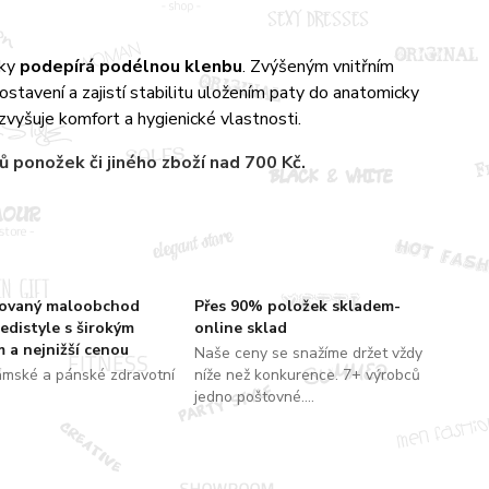
cky
podepírá podélnou klenbu
. Zvýšeným vnitřním
tavení a zajistí stabilitu uložením paty do anatomicky
vyšuje komfort a hygienické vlastnosti.
rů
ponožek či jiného zboží nad 700 Kč.
zovaný maloobchod
Přes 90% položek skladem-
edistyle s širokým
online sklad
 a nejnižší cenou
Naše ceny se snažíme držet vždy
ámské a pánské zdravotní
níže než konkurence. 7+ výrobců
jedno poštovné....