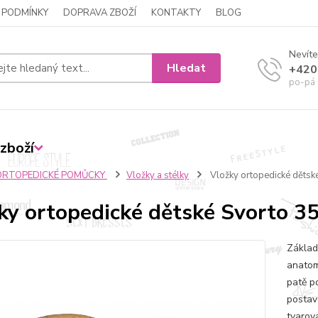
 PODMÍNKY
DOPRAVA ZBOŽÍ
KONTAKTY
BLOG
Nevíte
Hledat
+420
po-pá 
zboží
ORTOPEDICKÉ POMŮCKY
Vložky a stélky
Vložky ortopedické dětsk
ky ortopedické dětské Svorto 3
Základ
anatom
patě p
postave
tvarov