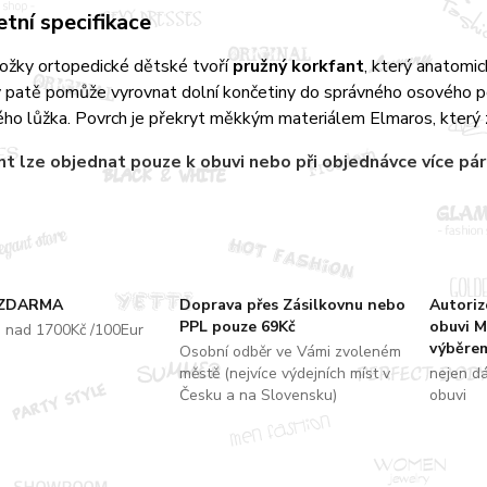
tní specifikace
ložky ortopedické dětské tvoří
pružný korkfant
, který anatomi
 patě pomůže vyrovnat dolní končetiny do správného osového pos
ho lůžka. Povrch je překryt měkkým materiálem Elmaros, který z
nt
lze objednat pouze k obuvi nebo při objednávce více pá
 ZDARMA
Doprava přes Zásilkovnu nebo
Autori
PPL pouze 69Kč
obuvi M
u nad 1700Kč /100Eur
výběrem
Osobní odběr ve Vámi zvoleném
městě (nejvíce výdejních míst v
nejen d
Česku a na Slovensku)
obuvi