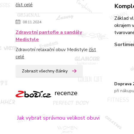
číst celé
Komple
Základ v
08.11.2024
okrajem v
Zdravotní pantofle a sandály
tvarované
Medistyle
Sortime
Zdravotní relaxační obuv Medistyle
číst
celé
Zobrazit všechny články
Doprava
při nákup
recenze
Jak vybrat správnou velikost obuvi