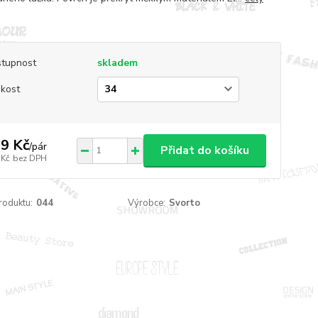
tupnost
skladem
ikost
9 Kč
/
pár
Přidat do košíku
 Kč
bez DPH
roduktu:
044
Výrobce:
Svorto