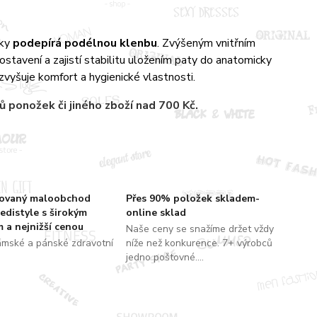
cky
podepírá podélnou klenbu
. Zvýšeným vnitřním
tavení a zajistí stabilitu uložením paty do anatomicky
vyšuje komfort a hygienické vlastnosti.
rů
ponožek či jiného zboží nad 700 Kč.
zovaný maloobchod
Přes 90% položek skladem-
edistyle s širokým
online sklad
 a nejnižší cenou
Naše ceny se snažíme držet vždy
ámské a pánské zdravotní
níže než konkurence. 7+ výrobců
jedno poštovné....