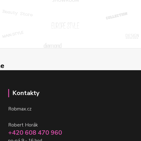
le
Kontakty
Robmax.cz
Robert Horák
+420 608 470 960
po-pá 9 - 16 hod.