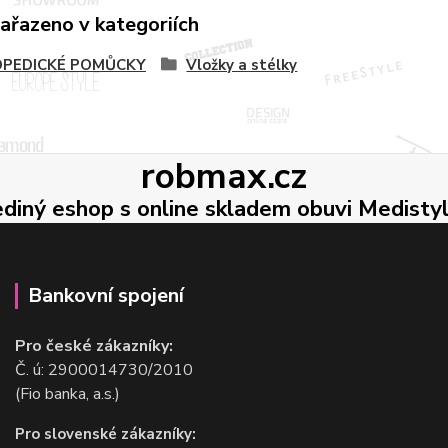
zařazeno v kategoriích
PEDICKÉ POMŮCKY
Vložky a stélky
robmax.cz
ediný eshop s online skladem obuvi Medisty
Bankovní spojení
Pro české zákazníky:
Č. ú: 2900014730/2010
(Fio banka, a.s.)
Pro slovenské zákazníky: