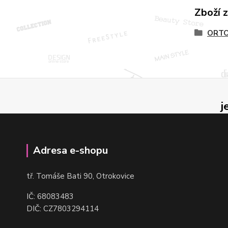
Zboží 
ORTO
j
Adresa e-shopu
t
ř. Tomáše Bati 90, Otrokovice
IČ: 68083483
DIČ: CZ7803294114