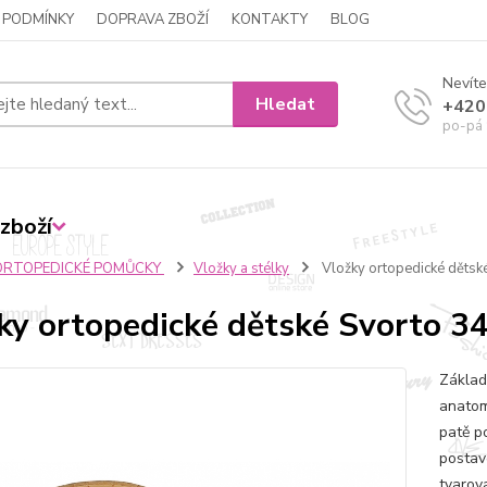
 PODMÍNKY
DOPRAVA ZBOŽÍ
KONTAKTY
BLOG
Nevíte
Hledat
+420
po-pá 
zboží
ORTOPEDICKÉ POMŮCKY
Vložky a stélky
Vložky ortopedické dětsk
ky ortopedické dětské Svorto 3
Základ
anatom
patě p
postave
tvarov