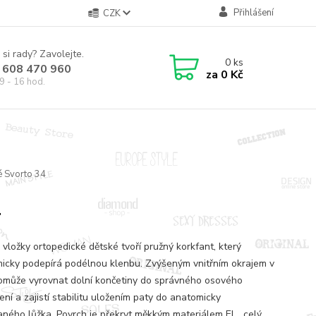
Přihlášení
CZK
 si rady? Zavolejte.
0
ks
 608 470 960
za
0 Kč
9 - 16 hod.
é Svorto 34
4
 vložky ortopedické dětské tvoří pružný korkfant, který
icky podepírá podélnou klenbu. Zvýšeným vnitřním okrajem v
omůže vyrovnat dolní končetiny do správného osového
ní a zajistí stabilitu uložením paty do anatomicky
aného lůžka. Povrch je překryt měkkým materiálem El...
celý