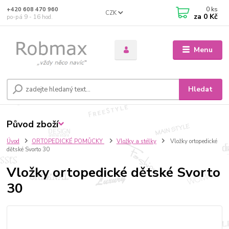
0
ks
+420 608 470 960
CZK
za
0 Kč
po-pá 9 - 16 hod.
Menu
Hledat
Původ zboží
Úvod
ORTOPEDICKÉ POMŮCKY
Vložky a stélky
Vložky ortopedické
dětské Svorto 30
Vložky ortopedické dětské Svorto
30