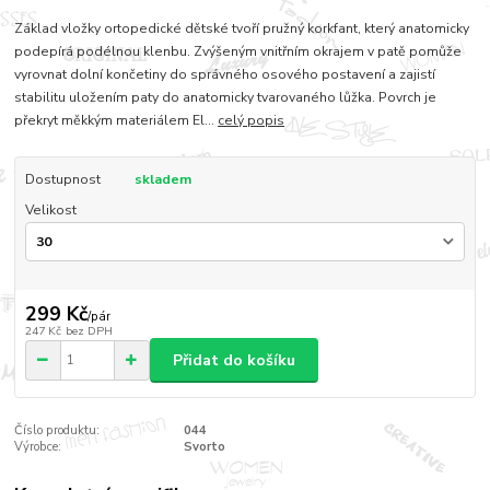
Základ vložky ortopedické dětské tvoří pružný korkfant, který anatomicky
podepírá podélnou klenbu. Zvýšeným vnitřním okrajem v patě pomůže
vyrovnat dolní končetiny do správného osového postavení a zajistí
stabilitu uložením paty do anatomicky tvarovaného lůžka. Povrch je
překryt měkkým materiálem El...
celý popis
Dostupnost
skladem
Velikost
299 Kč
/
pár
247 Kč
bez DPH
Přidat do košíku
Číslo produktu:
044
Výrobce:
Svorto