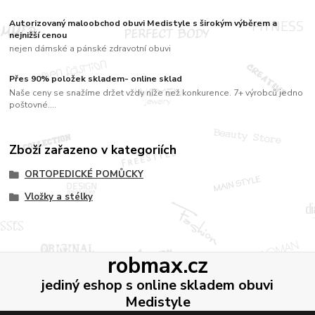
Autorizovaný maloobchod obuvi Medistyle s širokým výběrem a
nejnižší cenou
nejen dámské a pánské zdravotní obuvi
Přes 90% položek skladem- online sklad
Naše ceny se snažíme držet vždy níže než konkurence. 7+ výrobců jedno
poštovné....
Zboží zařazeno v kategoriích
ORTOPEDICKÉ POMŮCKY
Vložky a stélky
robmax.cz
jediný eshop s online skladem obuvi
Medistyle