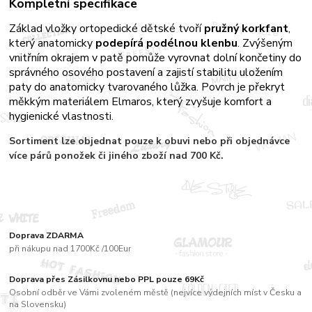
Kompletní specifikace
Základ vložky ortopedické dětské tvoří
pružný korkfant
,
který anatomicky
podepírá podélnou klenbu
. Zvýšeným
vnitřním okrajem v patě pomůže vyrovnat dolní končetiny do
správného osového postavení a zajistí stabilitu uložením
paty do anatomicky tvarovaného lůžka. Povrch je překryt
měkkým materiálem Elmaros, který zvyšuje komfort a
hygienické vlastnosti.
Sortiment
lze objednat pouze k obuvi nebo při objednávce
více párů
ponožek či jiného zboží nad 700 Kč.
Doprava ZDARMA
při nákupu nad 1700Kč /100Eur
Doprava přes Zásilkovnu nebo PPL pouze 69Kč
Osobní odběr ve Vámi zvoleném městě (nejvíce výdejních míst v Česku a
na Slovensku)