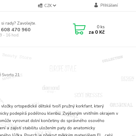
Přihlášení
CZK
 si rady? Zavolejte.
0
ks
 608 470 960
za
0 Kč
9 - 16 hod.
é Svorto 21
1
 vložky ortopedické dětské tvoří pružný korkfant, který
icky podepírá podélnou klenbu. Zvýšeným vnitřním okrajem v
omůže vyrovnat dolní končetiny do správného osového
ní a zajistí stabilitu uložením paty do anatomicky
aného lůžka. Povrch je překryt měkkým materiálem El...
celý