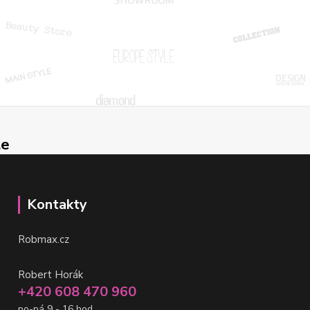
le
Kontakty
Robmax.cz
Robert Horák
+420 608 470 960
po-pá 9 - 16 hod.