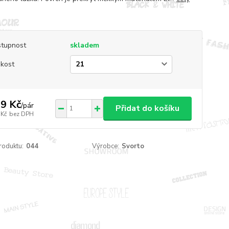
tupnost
skladem
ikost
9 Kč
/
pár
Přidat do košíku
 Kč
bez DPH
roduktu:
044
Výrobce:
Svorto