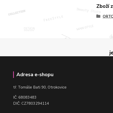
Zboží 
ORTO
j
Adresa e-shopu
t
ř. Tomáše Bati 90, Otrokovice
IČ: 68083483
DIČ: CZ7803294114