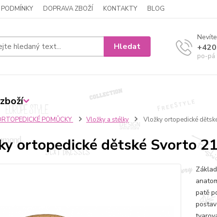
 PODMÍNKY
DOPRAVA ZBOŽÍ
KONTAKTY
BLOG
Nevíte
Hledat
+420
po-pá 
zboží
ORTOPEDICKÉ POMŮCKY
Vložky a stélky
Vložky ortopedické dětsk
ky ortopedické dětské Svorto 2
Základ
anatom
patě p
postave
tvarov