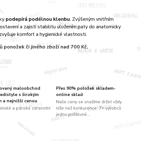
cky
podepírá podélnou klenbu
. Zvýšeným vnitřním
tavení a zajistí stabilitu uložením paty do anatomicky
vyšuje komfort a hygienické vlastnosti.
rů
ponožek či jiného zboží nad 700 Kč.
zovaný maloobchod
Přes 90% položek skladem-
edistyle s širokým
online sklad
 a nejnižší cenou
Naše ceny se snažíme držet vždy
ámské a pánské zdravotní
níže než konkurence. 7+ výrobců
jedno poštovné....