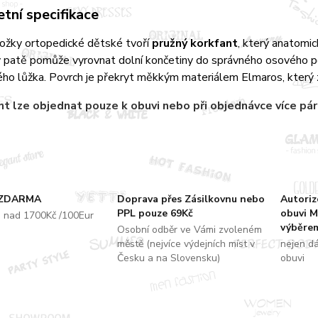
tní specifikace
ložky ortopedické dětské tvoří
pružný korkfant
, který anatomi
 patě pomůže vyrovnat dolní končetiny do správného osového pos
ho lůžka. Povrch je překryt měkkým materiálem Elmaros, který z
nt
lze objednat pouze k obuvi nebo při objednávce více pá
 ZDARMA
Doprava přes Zásilkovnu nebo
Autori
PPL pouze 69Kč
obuvi M
u nad 1700Kč /100Eur
výběrem
Osobní odběr ve Vámi zvoleném
městě (nejvíce výdejních míst v
nejen d
Česku a na Slovensku)
obuvi