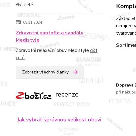
číst celé
Komple
Základ v
08.11.2024
okrajem v
Zdravotní pantofle a sandály
tvarované
Medistyle
Sortime
Zdravotní relaxační obuv Medistyle
číst
celé
Zobrazit všechny články
Doprava
při nákup
recenze
Jak vybrat správnou velikost obuvi