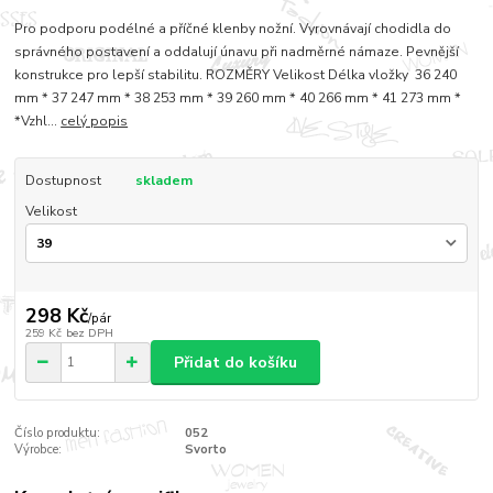
Pro podporu podélné a příčné klenby nožní. Vyrovnávají chodidla do
správného postavení a oddalují únavu při nadměrné námaze. Pevnější
konstrukce pro lepší stabilitu. ROZMĚRY Velikost Délka vložky 36 240
mm * 37 247 mm * 38 253 mm * 39 260 mm * 40 266 mm * 41 273 mm *
*Vzhl...
celý popis
Dostupnost
skladem
Velikost
298 Kč
/
pár
259 Kč
bez DPH
Přidat do košíku
Číslo produktu:
052
Výrobce:
Svorto