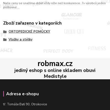
Naše ceny se snažíme držet vždy níže než konkurence. 7+ výrobců jedno
poštovné....
Zboží zařazeno v kategoriích
ORTOPEDICKÉ POMŮCKY
Vložky a stélky
robmax.cz
jediný eshop s online skladem obuvi
Medistyle
Adresa e-shopu
t
ř. Tomáše Bati 90, Otrokovice