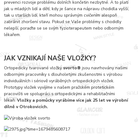
prevenci rozvoje problému dolních končetin nezbytné. A to platí
jak u mladých lidí a dětí, kdy je šance na nápravu chodidla vyšší,
tak u starších lidí, kteří mohou správným cvičením alespoň
zabránit zhoršení stavu. Pokud se Vaše problémy s chodidly
nelepší, poraďte se se svým fyzioterapeutem nebo odborným
lékařem.
JAK VZNIKAJÍ NAŠE VLOŽKY?
Ortopedicky tvarované vložky
svorto®
jsou navrhovány našimi
odbornými pracovníky s dlouholetými zkušenostmi s výrobou
individuálních i sériově vyráběných ortopedických vložek.
Prototypy vložek vyvíjíme v našem pražském protetickém
pracovišti ve spolupráci s ortopedickými a rehabilitačními
lékaři.
Vložky a pomůcky vyrábíme více jak 25 let ve výrobní
dílně v Otrokovicích.