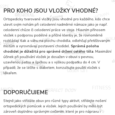
PRO KOHO JSOU VLOŽKY VHODNÉ?
Ortopedicky tvarované vložky jsou vhodné pro každého, kdo chce
ulevit svým nohám při celodenní nadměrné námaze jako je např.
celodenní chůze či celodenní práce ve stoje. Hlavním přínosem
vložek s podporou podélné a příčné klenby je, že rovnoměrně
rozkládají tlak a váhu na plochu chodidla, odlehčují přetěžovaným
místům a vyrovnávají postavení chodidel.
Správná poloha
chodidel je důležitá pro správné držení celého těla
. Maximální
účinek při používání vložek je dosažen v obuvi s pevnou,
uzavřenou patou a špičkou a s výškou podpatku do 4 cm. V
případě, že se léčíte s diabetem, konzultujte použití vložek s
lékařem.
DOPO
RUČUJEME
Stejně jako střídáte obuv pro různé typy aktivit, střídejte nošení
ortopedických pomůcek a vložek. Jejich používání by mělo být
zároveň doplněno správným cvičením, které je pro nápravu i