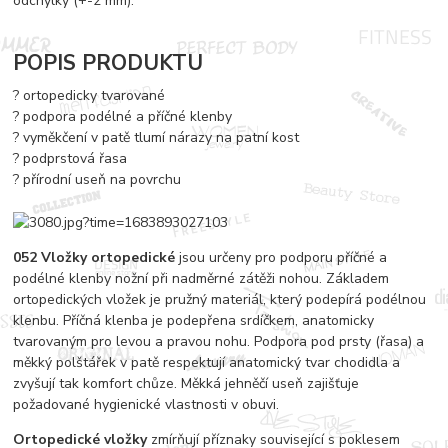
odchylky (+-2 mm).
POPIS PRODUKTU
? ortopedicky tvarované
? podpora podélné a příčné klenby
? vyměkčení v patě tlumí nárazy na patní kost
? podprstová řasa
? přírodní useň na povrchu
052 Vložky ortopedické
jsou určeny pro podporu příčné a
podélné klenby nožní při nadměrné zátěži nohou. Základem
ortopedických vložek je pružný materiál, který podepírá podélnou
klenbu. Příčná klenba je podepřena srdíčkem, anatomicky
tvarovaným pro levou a pravou nohu. Podpora pod prsty (řasa) a
měkký polštářek v patě respektují anatomický tvar chodidla a
zvyšují tak komfort chůze. Měkká jehněčí useň zajišťuje
požadované hygienické vlastnosti v obuvi.
Ortopedické vložky
zmírňují příznaky související s poklesem