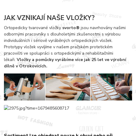
JAK VZNIKAJÍ NAŠE VLOŽKY?
Ortopedicky tvarované vložky
svorto®
jsou navrhovány našimi
odbornými pracovníky s dlouholetými zkušenostmi s výrobou
individuálních i sériově vyráběných ortopedických vložek.
Prototypy vložek vyvíjíme v našem pražském protetickém
pracovišti ve spolupráci s ortopedickými a rehabilitačními
lékaři.
Vložky a pomůcky vyrábíme více jak 25 let ve výrobní
dílně v Otrokovicích.
Sortiment
lze objednat pouze k obuvi nebo při