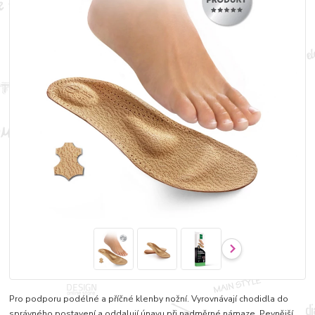
Pro podporu podélné a příčné klenby nožní. Vyrovnávají chodidla do
správného postavení a oddalují únavu při nadměrné námaze. Pevnější