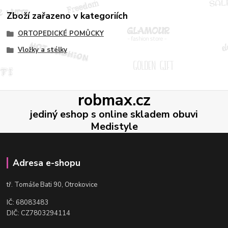
Zboží zařazeno v kategoriích
ORTOPEDICKÉ POMŮCKY
Vložky a stélky
robmax.cz
jediný eshop s online skladem obuvi
Medistyle
Adresa e-shopu
t
ř. Tomáše Bati 90, Otrokovice
IČ: 68083483
DIČ: CZ7803294114