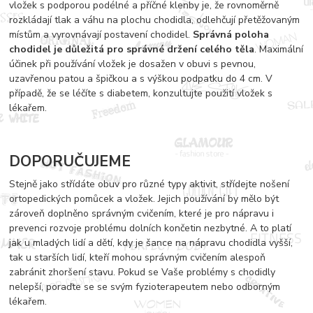
vložek s podporou podélné a příčné klenby je, že rovnoměrně
rozkládají tlak a váhu na plochu chodidla, odlehčují přetěžovaným
místům a vyrovnávají postavení chodidel.
Správná poloha
chodidel je důležitá pro správné držení celého těla
. Maximální
účinek při používání vložek je dosažen v obuvi s pevnou,
uzavřenou patou a špičkou a s výškou podpatku do 4 cm. V
případě, že se léčíte s diabetem, konzultujte použití vložek s
lékařem.
DOPO
RUČUJEME
Stejně jako střídáte obuv pro různé typy aktivit, střídejte nošení
ortopedických pomůcek a vložek. Jejich používání by mělo být
zároveň doplněno správným cvičením, které je pro nápravu i
prevenci rozvoje problému dolních končetin nezbytné. A to platí
jak u mladých lidí a dětí, kdy je šance na nápravu chodidla vyšší,
tak u starších lidí, kteří mohou správným cvičením alespoň
zabránit zhoršení stavu. Pokud se Vaše problémy s chodidly
nelepší, poraďte se se svým fyzioterapeutem nebo odborným
lékařem.