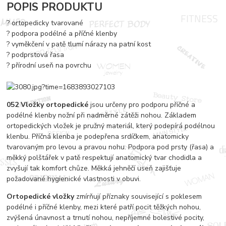
POPIS PRODUKTU
? ortopedicky tvarované
? podpora podélné a příčné klenby
? vyměkčení v patě tlumí nárazy na patní kost
? podprstová řasa
? přírodní useň na povrchu
052 Vložky ortopedické
jsou určeny pro podporu příčné a
podélné klenby nožní při nadměrné zátěži nohou. Základem
ortopedických vložek je pružný materiál, který podepírá podélnou
klenbu. Příčná klenba je podepřena srdíčkem, anatomicky
tvarovaným pro levou a pravou nohu. Podpora pod prsty (řasa) a
měkký polštářek v patě respektují anatomický tvar chodidla a
zvyšují tak komfort chůze. Měkká jehněčí useň zajišťuje
požadované hygienické vlastnosti v obuvi.
Ortopedické vložky
zmírňují příznaky související s poklesem
podélné i příčné klenby, mezi které patří pocit těžkých nohou,
zvýšená únavnost a trnutí nohou, nepříjemné bolestivé pocity,