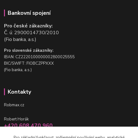
Bankovní spojení
Pro české zákazníky:
Č. ú: 2900014730/2010
(Fio banka, a.s.)
Pro slovenské zákazníky:
IBAN: CZ2220100000002800025555
BIC/SWIFT: FIOBCZPPXXX
(Fio banka, a.s.)
Kontakty
Robmax.cz
Robert Horák
+420 608 470 960
po-pá 9 - 16 hod.
Pro základní funkčnost, zpříjemnění používání webu, analytické