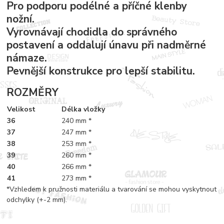
Pro podporu podélné a příčné klenby
nožní.
Vyrovnávají chodidla do správného
postavení a oddalují únavu při nadměrné
námaze.
Pevnější konstrukce pro lepší stabilitu.
ROZMĚRY
Velikost
Délka vložky
36
240 mm *
37
247 mm *
38
253 mm *
39
260 mm *
40
266 mm *
41
273 mm *
*Vzhledem k pružnosti materiálu a tvarování se mohou vyskytnout
odchylky (+-2 mm).