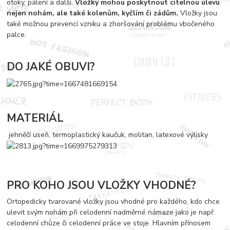
otoky, pálení a další.
Vložky mohou poskytnout citelnou úlevu
nejen nohám, ale také kolenům, kyčlím či zádům.
Vložky jsou
také možnou prevencí vzniku a zhoršování problému vbočeného
palce.
DO JAKÉ OBUVI?
MATERIÁL
jehněčí useň, termoplastický kaučuk, molitan, latexové výlisky
PRO KOHO JSOU VLOŽKY VHODNÉ?
Ortopedicky tvarované vložky jsou vhodné pro každého, kdo chce
ulevit svým nohám při celodenní nadměrné námaze jako je např.
celodenní chůze či celodenní práce ve stoje. Hlavním přínosem