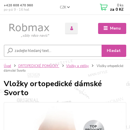
0
ks
+420 608 470 960
CZK
za
0 Kč
po-pá 9 - 16 hod.
Menu
Hledat
Úvod
ORTOPEDICKÉ POMŮCKY
Vložky a stélky
Vložky ortopedické
dámské Svorto
Vložky ortopedické dámské
Svorto