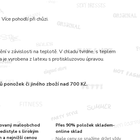
 Více pohodlí při chůzi.
ění v závislosti na teplotě. V chladu tvrdne, s teplem
a je vyrobena z latexu s protiskluzovou úpravou.
rů
ponožek či jiného zboží nad 700 Kč.
zovaný maloobchod
Přes 90% položek skladem-
edistyle s širokým
online sklad
 a nejnižší cenou
Naše ceny se snažíme držet vždy