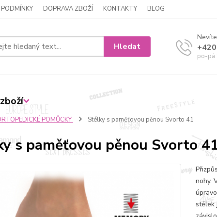
 PODMÍNKY
DOPRAVA ZBOŽÍ
KONTAKTY
BLOG
Nevíte
Hledat
+420
po-pá 
zboží
ORTOPEDICKÉ POMŮCKY
Stélky s paměťovou pěnou Svorto 41
ky s paměťovou pěnou Svorto 4
Přizpůs
nohy. V
úpravo
stélek
závislo