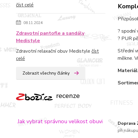
číst celé
Komple
Přizpůsob
08.11.2024
? spodní 
Zdravotní pantofle a sandály
? PUR pěn
Medistyle
Střední v
Zdravotní relaxační obuv Medistyle
číst
měkne. Vr
celé
Materiál
Zobrazit všechny články
Sortime
recenze
Jak vybrat správnou velikost obuvi
Doprava
při nákup