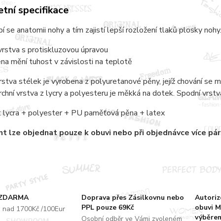
tní specifikace
í se anatomii nohy a tím zajistí lepší rozložení tlaků plosky nohy.
vrstva s protiskluzovou úpravou
a mění tuhost v závislosti na teplotě
rstva stélek je vyrobena z polyuretanové pěny, jejíž chování se m
chní vrstva z lycry a polyesteru je měkká na dotek. Spodní vrstv
: lycra + polyester + PU paměťová pěna + latex
nt
lze objednat pouze k obuvi nebo při objednávce více pá
 ZDARMA
Doprava přes Zásilkovnu nebo
Autori
PPL pouze 69Kč
obuvi M
u nad 1700Kč /100Eur
výběrem
Osobní odběr ve Vámi zvoleném