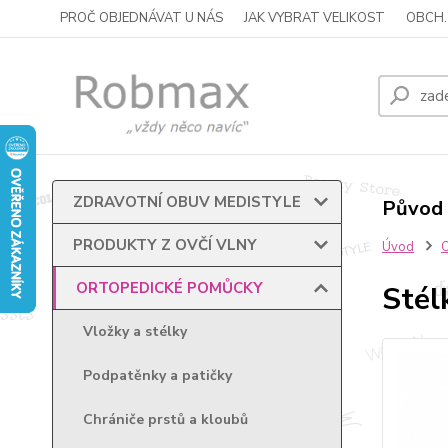
PROČ OBJEDNÁVAT U NÁS
JAK VYBRAT VELIKOST
OBCH.
ZDRAVOTNÍ OBUV MEDISTYLE
Původ 
PRODUKTY Z OVČÍ VLNY
Úvod
ORTOPEDICKÉ POMŮCKY
Stél
Vložky a stélky
Podpatěnky a patičky
Chrániče prstů a kloubů