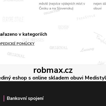
městě (nejvíce výdejních míst v
nejen d
Česku a na Slovensku)
obuvi
zařazeno v kategoriích
PEDICKÉ POMŮCKY
robmax.cz
ediný eshop s online skladem obuvi Medisty
Bankovní spojení