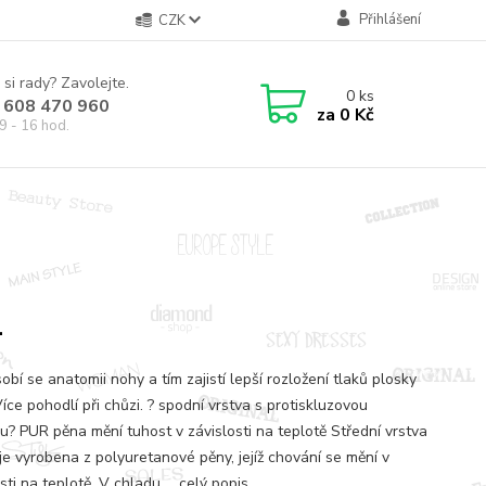
Přihlášení
CZK
 si rady? Zavolejte.
0
ks
 608 470 960
za
0 Kč
9 - 16 hod.
1
obí se anatomii nohy a tím zajistí lepší rozložení tlaků plosky
íce pohodlí při chůzi. ? spodní vrstva s protiskluzovou
u? PUR pěna mění tuhost v závislosti na teplotě Střední vrstva
 je vyrobena z polyuretanové pěny, jejíž chování se mění v
sti na teplotě. V chladu ...
celý popis