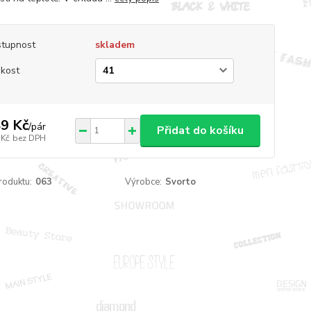
tupnost
skladem
ikost
9 Kč
/
pár
Přidat do košíku
 Kč
bez DPH
roduktu:
063
Výrobce:
Svorto