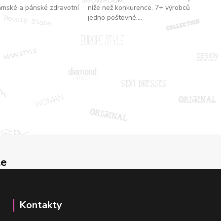
ámské a pánské zdravotní
níže než konkurence. 7+ výrobců
jedno poštovné....
le
Kontakty