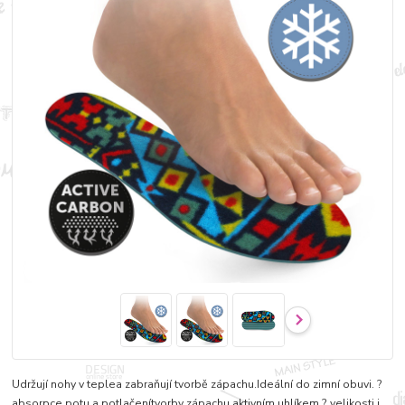
Udržují nohy v teplea zabraňují tvorbě zápachu.Ideální do zimní obuvi. ?
absorpce potu a potlačenítvorby zápachu aktivním uhlíkem ? velikosti i