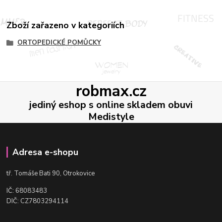
Zboží zařazeno v kategoriích
ORTOPEDICKÉ POMŮCKY
robmax.cz
jediný eshop s online skladem obuvi
Medistyle
Adresa e-shopu
t
ř. Tomáše Bati 90, Otrokovice
IČ: 68083483
DIČ: CZ7803294114