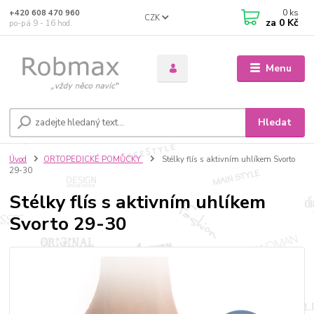
0
ks
+420 608 470 960
CZK
za
0 Kč
po-pá 9 - 16 hod.
Menu
Hledat
Úvod
ORTOPEDICKÉ POMŮCKY
Stélky flís s aktivním uhlíkem Svorto
29-30
Stélky flís s aktivním uhlíkem
Svorto 29-30