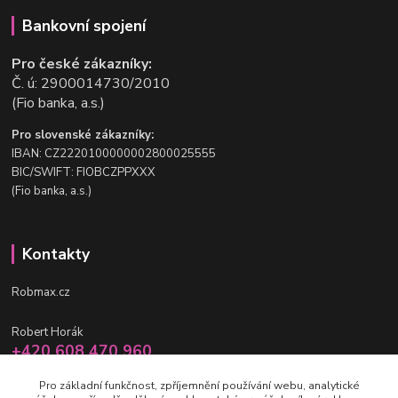
Bankovní spojení
Pro české zákazníky:
Č. ú: 2900014730/2010
(Fio banka, a.s.)
Pro slovenské zákazníky:
IBAN: CZ2220100000002800025555
BIC/SWIFT: FIOBCZPPXXX
(Fio banka, a.s.)
Kontakty
Robmax.cz
Robert Horák
+420 608 470 960
po-pá 9 - 16 hod.
Pro základní funkčnost, zpříjemnění používání webu, analytické