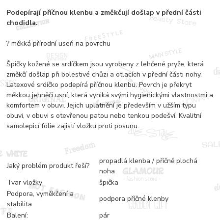
Podepírají příčnou klenbu a změkčují došlap v přední části
chodidla.
? měkká přírodní useň na povrchu
Špičky kožené se srdíčkem jsou vyrobeny z lehčené pryže, která
změkčí došlap při bolestivé chůzi a otlacích v přední části nohy.
Latexové srdíčko podepírá příčnou klenbu. Povrch je překryt
měkkou jehněčí usní, která vyniká svými hygienickými vlastnostmi a
komfortem v obuvi. Jejich uplatnění je především v užším typu
obuvi, v obuvi s otevřenou patou nebo tenkou podešví. Kvalitní
samolepicí fólie zajistí vložku proti posunu.
propadlá klenba / příčně plochá
Jaký problém produkt řeší?
noha
Tvar vložky
špička
Podpora, vyměkčení a
podpora příčné klenby
stabilita
Balení:
pár