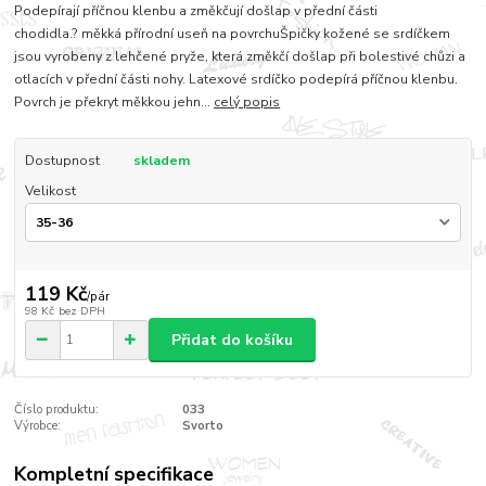
Podepírají příčnou klenbu a změkčují došlap v přední části
chodidla.? měkká přírodní useň na povrchuŠpičky kožené se srdíčkem
jsou vyrobeny z lehčené pryže, která změkčí došlap při bolestivé chůzi a
otlacích v přední části nohy. Latexové srdíčko podepírá příčnou klenbu.
Povrch je překryt měkkou jehn...
celý popis
Dostupnost
skladem
Velikost
119 Kč
/
pár
98 Kč
bez DPH
Přidat do košíku
Číslo produktu:
033
Výrobce:
Svorto
Kompletní specifikace