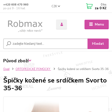
0
ks
+420 608 470 960
CZK
za
0 Kč
po-pá 9 - 16 hod.
Menu
Hledat
Původ zboží
Úvod
ORTOPEDICKÉ POMŮCKY
Špičky kožené se srdíčkem Svorto 35-36
Špičky kožené se srdíčkem Svorto
35-36