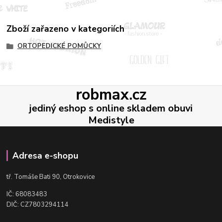
Zboží zařazeno v kategoriích
ORTOPEDICKÉ POMŮCKY
robmax.cz
jediný eshop s online skladem obuvi
Medistyle
Adresa e-shopu
t
ř. Tomáše Bati 90, Otrokovice
IČ: 68083483
DIČ: CZ7803294114