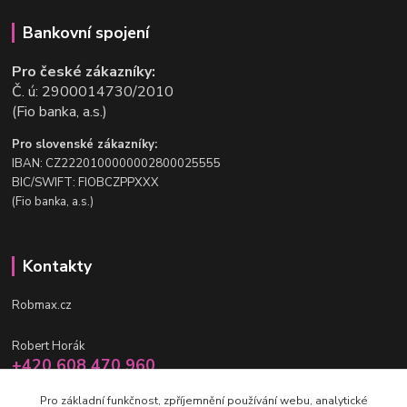
Bankovní spojení
Pro české zákazníky:
Č. ú: 2900014730/2010
(Fio banka, a.s.)
Pro slovenské zákazníky:
IBAN: CZ2220100000002800025555
BIC/SWIFT: FIOBCZPPXXX
(Fio banka, a.s.)
Kontakty
Robmax.cz
Robert Horák
+420 608 470 960
po-pá 9 - 16 hod.
Pro základní funkčnost, zpříjemnění používání webu, analytické