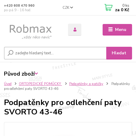
0
ks
+420 608 470 960
CZK
za
0 Kč
po-pá 9 - 16 hod.
Menu
Hledat
Původ zboží
Úvod
ORTOPEDICKÉ POMŮCKY
Podpatěnky a patičky
Podpatěnky
pro odlehčení paty SVORTO 43-46
Podpatěnky pro odlehčení paty
SVORTO 43-46