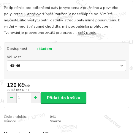
Podpatěnka pro odlehčení paty je vyrobena z pružného a pevného
polyuretanu, který vydrží vyšší zatížení a nesešlápne se. V místě
nejčastějšího výskytu patní ostruhy, středu paty mírně posunutému k
vnitřní – mediální straně chodidla, má podpatěnka prohloubení.
Tvarování je provedeno zvlášť pro pravou...
celý popis
Dostupnost
skladem
Velikost
120 Kč
/
pár
99 Kč
bez DPH
Přidat do košíku
Číslo produktu:
041
Výrobce:
Svorto