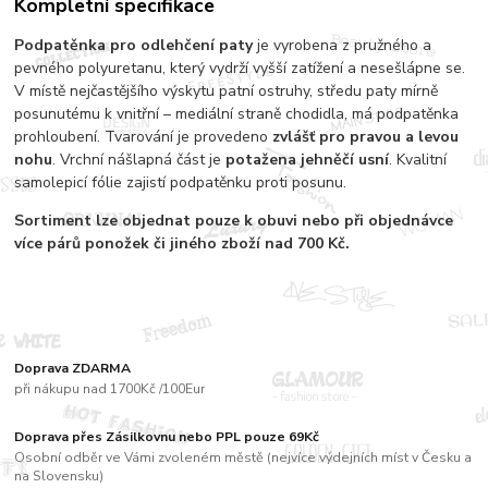
Kompletní specifikace
Podpatěnka pro odlehčení paty
je vyrobena z pružného a
pevného polyuretanu, který vydrží vyšší zatížení a nesešlápne se.
V místě nejčastějšího výskytu patní ostruhy, středu paty mírně
posunutému k vnitřní – mediální straně chodidla, má podpatěnka
prohloubení. Tvarování je provedeno
zvlášť pro pravou a levou
nohu
. Vrchní nášlapná část je
potažena jehněčí usní
. Kvalitní
samolepicí fólie zajistí podpatěnku proti posunu.
Sortiment
lze objednat pouze k obuvi nebo při objednávce
více párů
ponožek či jiného zboží nad 700 Kč.
Doprava ZDARMA
při nákupu nad 1700Kč /100Eur
Doprava přes Zásilkovnu nebo PPL pouze 69Kč
Osobní odběr ve Vámi zvoleném městě (nejvíce výdejních míst v Česku a
na Slovensku)