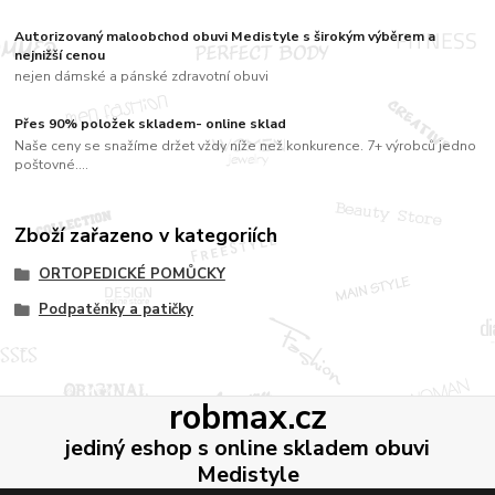
Autorizovaný maloobchod obuvi Medistyle s širokým výběrem a
nejnižší cenou
nejen dámské a pánské zdravotní obuvi
Přes 90% položek skladem- online sklad
Naše ceny se snažíme držet vždy níže než konkurence. 7+ výrobců jedno
poštovné....
Zboží zařazeno v kategoriích
ORTOPEDICKÉ POMŮCKY
Podpatěnky a patičky
robmax.cz
jediný eshop s online skladem obuvi
Medistyle