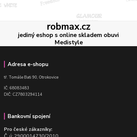
robmax.cz
jediný eshop s online skladem obuvi
Medistyle
Adresa e-shopu
t
ř. Tomáše Bati 90, Otrokovice
IČ: 68083483
DIČ: CZ7803294114
Bankovní spojení
Pro české zákazníky:
Č. ú: 2900014730/2010