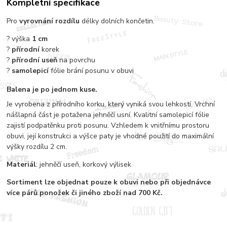
Kompletní specifikace
Pro
vyrovnání rozdílu
délky dolních končetin.
? výška
1 cm
?
přírodní
korek
?
přírodní useň
na povrchu
?
samolepicí
fólie brání posunu v obuvi
Balena je po jednom kuse.
Je vyrobena z přírodního korku, který vyniká svou lehkostí. Vrchní
nášlapná část je potažena jehněčí usní. Kvalitní samolepicí fólie
zajistí podpatěnku proti posunu. Vzhledem k vnitřnímu prostoru
obuvi, její konstrukci a výšce paty je vhodné použití do maximální
výšky rozdílu 2 cm.
Materiál
: jehněčí useň, korkový výlisek
Sortiment
lze objednat pouze k obuvi nebo při objednávce
více párů
ponožek či jiného zboží nad 700 Kč.