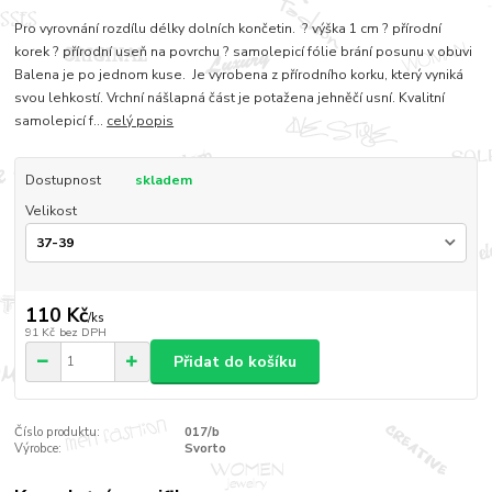
Pro vyrovnání rozdílu délky dolních končetin. ? výška 1 cm ? přírodní
korek ? přírodní useň na povrchu ? samolepicí fólie brání posunu v obuvi
Balena je po jednom kuse. Je vyrobena z přírodního korku, který vyniká
svou lehkostí. Vrchní nášlapná část je potažena jehněčí usní. Kvalitní
samolepicí f...
celý popis
Dostupnost
skladem
Velikost
110 Kč
/
ks
91 Kč
bez DPH
Přidat do košíku
Číslo produktu:
017/b
Výrobce:
Svorto