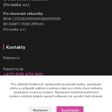
(Fio banka, a.s.)
Pro slovenské zákazníky:
IBAN: CZ2220100000002800025555
BIC/SWIFT: FIOBCZPPXXX
(Fio banka, a.s.)
Kontakty
Robmax.cz
Robert Horák
+420 608 470 960
po-pá 9 - 16 hod.
Pro základní funkčnost, zpříjemnění používání webu, analytické
účely a v případě udělení souhlasu také pro účely cílení reklamy
info@robmax.cz
využíváme soubory cookies. Nastavení vlastních preferencí
cookies můžete kdykoli upravit odkazem ve spodní části stránek.
Souhlasím
Nastavení