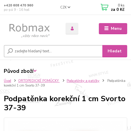
0
ks
+420 608 470 960
CZK
za
0 Kč
po-pá 9 - 16 hod.
Menu
Hledat
Původ zboží
Úvod
ORTOPEDICKÉ POMŮCKY
Podpatěnky a patičky
Podpatěnka
korekční 1 cm Svorto 37-39
Podpatěnka korekční 1 cm Svorto
37-39