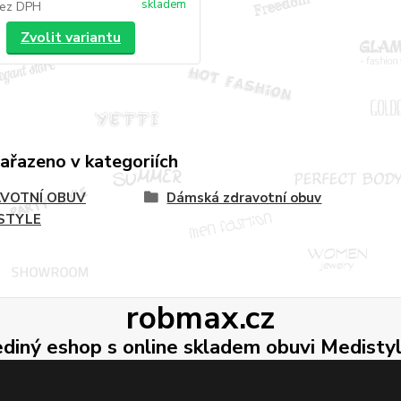
skladem
ez DPH
Zvolit variantu
zařazeno v kategoriích
VOTNÍ OBUV
Dámská zdravotní obuv
STYLE
robmax.cz
ediný eshop s online skladem obuvi Medisty