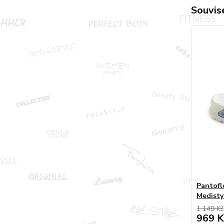
Souvise
Pantofl
Medisty
1 149 Kč
969 K