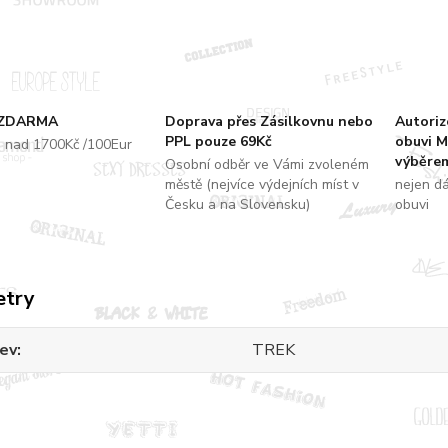
 ZDARMA
Doprava přes Zásilkovnu nebo
Autori
PPL pouze 69Kč
obuvi M
u nad 1700Kč /100Eur
výběrem
Osobní odběr ve Vámi zvoleném
městě (nejvíce výdejních míst v
nejen d
Česku a na Slovensku)
obuvi
etry
ev
TREK