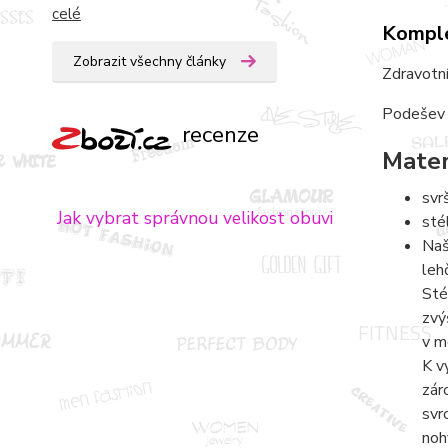
celé
Komple
Zobrazit všechny články
Zdravotní
Podešev T
recenze
Mater
svr
Jak vybrat správnou velikost obuvi
sté
Naš
leh
Sté
zvý
v m
K v
zár
svr
noh