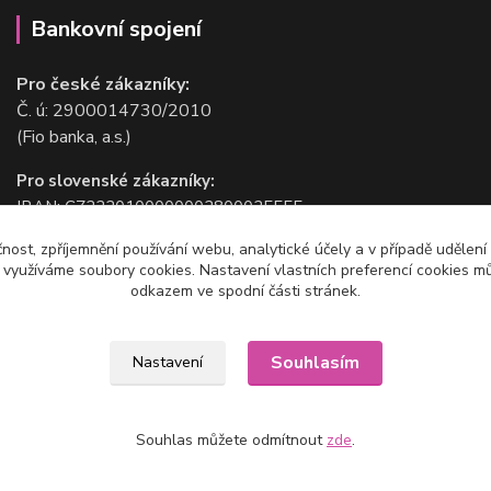
Bankovní spojení
Pro české zákazníky:
Č. ú: 2900014730/2010
(Fio banka, a.s.)
Pro slovenské zákazníky:
IBAN: CZ2220100000002800025555
BIC/SWIFT: FIOBCZPPXXX
čnost, zpříjemnění používání webu, analytické účely a v případě udělení
(Fio banka, a.s.)
y využíváme soubory cookies. Nastavení vlastních preferencí cookies mů
odkazem ve spodní části stránek.
Souhlasím
Nastavení
Souhlas můžete odmítnout
zde
.