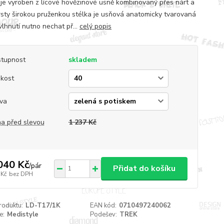
 je vyroben z lícové hovězinové usně kombinovaný přes nárt a
rsty širokou pruženkou stélka je usňová anatomicky tvarovaná
vlhnutí nutno nechat př...
celý popis
tupnost
skladem
ikost
va
a před slevou
1 237 Kč
040 Kč
/
pár
Přidat do košíku
 Kč
bez DPH
roduktu:
LD-T17/1K
EAN kód:
0710497240062
e:
Medistyle
Podešev:
TREK