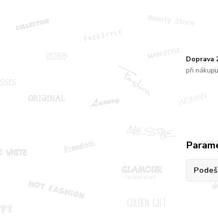
Doprava
při nákup
Param
Podeš