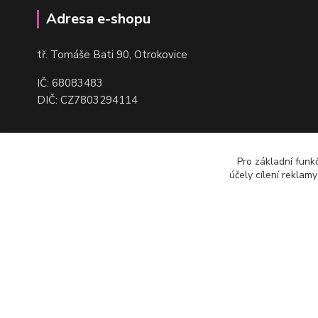
Adresa e-shopu
t
ř. Tomáše Bati 90, Otrokovice
IČ: 68083483
DIČ: CZ7803294114
Pro základní funk
účely cílení reklam
(c) Robmax 2015 - 2026