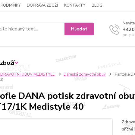
 PODMÍNKY
DOPRAVA ZBOŽÍ
KONTAKTY
BLOG
Nevíte
Hledat
+420
po-pá 
zboží
ZDRAVOTNÍ OBUV MEDISTYLE
Dámská zdravotní obuv
Pantofle D
40
ofle DANA potisk zdravotní obu
17/1K Medistyle 40
Zdravo
příčné 