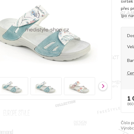
svršek
přes p
(po na
Dos
Vel
Bar
Cen
1 
860
Číslo p
Výrobc