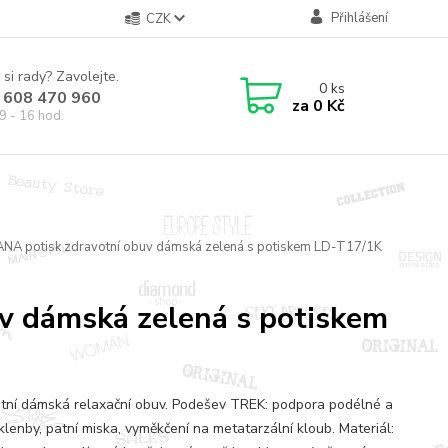
Přihlášení
CZK
 si rady? Zavolejte.
0
ks
 608 470 960
za
0 Kč
9 - 16 hod.
ANA potisk zdravotní obuv dámská zelená s potiskem LD-T17/1K
v dámská zelená s potiskem
tní dámská relaxační obuv. Podešev TREK: podpora podélné a
klenby, patní miska, vyměkčení na metatarzální kloub. Materiál: