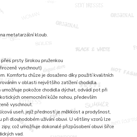
na metatarzální kloub.
 přes prsty širokou pruženkou
přirozeně vyschnout)
 Komfortu chůze je dosaženo díky použití kvalitních
váním v oblasti největšího zatížení chodidla.
á umožňuje pokožce chodidla dýchat, odvádí pot při
mykotických onemocnění kůže nohou, především
ozeně vyschnout.
lícová useň, jejíž předností je měkkost a prodyšnost,
 při dlouhodobém užívání obuvi. U většiny vzorů lze
zipy, což umožňuje dokonalé přizpůsobení obuvi šířce
dických vad.