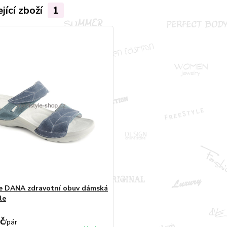
jící zboží
1
e DANA zdravotní obuv dámská
le
č
/
pár