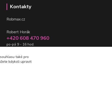
Kontakty
Robmax.cz
Robert Horák
+420 608 470 960
po-pá 9 - 16 hod.
info@robmax.cz
 souhlasu také pro
žete kdykoli upravit