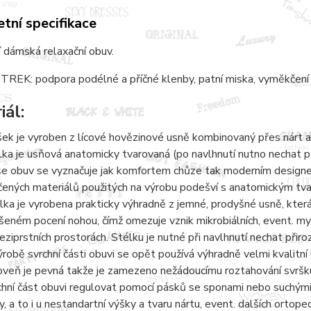
tní specifikace
 dámská relaxační obuv.
REK: podpora podélné a příčné klenby, patní miska, vyměkčení 
iál:
šek je vyroben z lícové hovězinové usně kombinovaný přes nárt a
lka je usňová anatomicky tvarovaná (po navlhnutí nutno nechat 
e obuv se vyznačuje jak komfortem chůze tak moderním designem.
čených materiálů použitých na výrobu podešví s anatomickým tvaro
lka je vyrobena prakticky výhradně z jemné, prodyšné usně, kter
šeném pocení nohou, čímž omezuje vznik mikrobiálních, event. 
eziprstních prostorách. Stélku je nutné při navlhnutí nechat přir
ýrobě svrchní části obuvi se opět používá výhradně velmi kvalitní 
oveň je pevná takže je zamezeno nežádoucímu roztahování svršku
chní část obuvi regulovat pomocí pásků se sponami nebo suchými 
y, a to i u nestandartní výšky a tvaru nártu, event. dalších ortope