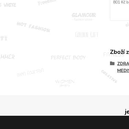
801 Kč
b
Zboží 
ZDRA
MEDI
j