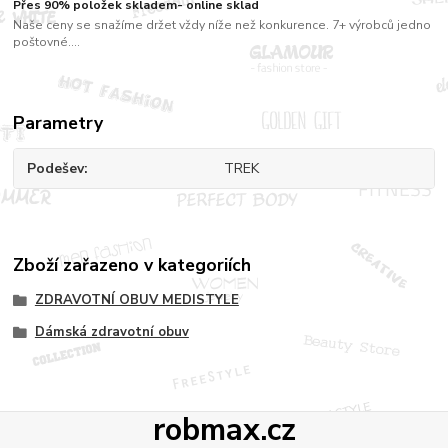
Přes 90% položek skladem- online sklad
Naše ceny se snažíme držet vždy níže než konkurence. 7+ výrobců jedno
poštovné....
Parametry
Podešev
TREK
Zboží zařazeno v kategoriích
ZDRAVOTNÍ OBUV MEDISTYLE
Dámská zdravotní obuv
robmax.cz