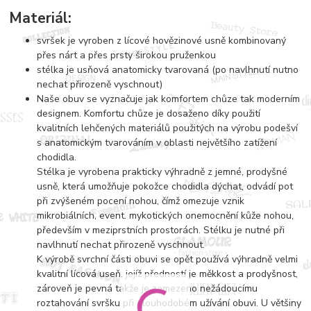
Materiál:
svršek je vyroben z lícové hovězinové usně kombinovaný
přes nárt a přes prsty širokou pruženkou
stélka je usňová anatomicky tvarovaná (po navlhnutí nutno
nechat přirozeně vyschnout)
Naše obuv se vyznačuje jak komfortem chůze tak moderním
designem. Komfortu chůze je dosaženo díky použití
kvalitních lehčených materiálů použitých na výrobu podešví
s anatomickým tvarováním v oblasti největšího zatížení
chodidla.
Stélka je vyrobena prakticky výhradně z jemné, prodyšné
usně, která umožňuje pokožce chodidla dýchat, odvádí pot
při zvýšeném pocení nohou, čímž omezuje vznik
mikrobiálních, event. mykotických onemocnění kůže nohou,
především v meziprstních prostorách. Stélku je nutné při
navlhnutí nechat přirozeně vyschnout.
K výrobě svrchní části obuvi se opět používá výhradně velmi
kvalitní lícová useň, jejíž předností je měkkost a prodyšnost,
zároveň je pevná takže je zamezeno nežádoucímu
roztahování svršku při dlouhodobém užívání obuvi. U většiny