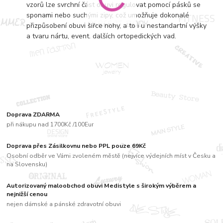
vzorů lze svrchní část obuvi regulovat pomocí pásků se
sponami nebo suchými zipy, což umožňuje dokonalé
přizpůsobení obuvi šířce nohy, a to i u nestandartní výšky
a tvaru nártu, event. dalších ortopedických vad.
Doprava ZDARMA
při nákupu nad 1700Kč /100Eur
Doprava přes Zásilkovnu nebo PPL pouze 69Kč
Osobní odběr ve Vámi zvoleném městě (nejvíce výdejních míst v Česku a
na Slovensku)
Autorizovaný maloobchod obuvi Medistyle s širokým výběrem a
nejnižší cenou
nejen dámské a pánské zdravotní obuvi