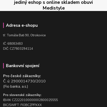
jediný eshop s online skladem obuvi
Medistyle
Adresa e-shopu
t
ř. Tomáše Bati 90, Otrokovice
IČ: 68083483
DIČ: CZ7803294114
Bankovní spojení
Pro české zákazníky:
Č. ú: 2900014730/2010
(Fio banka, a.s.)
Pro slovenské zákazníky:
IBAN: CZ2220100000002800025555
BIC/SWIFT: FIOBCZPPXXX