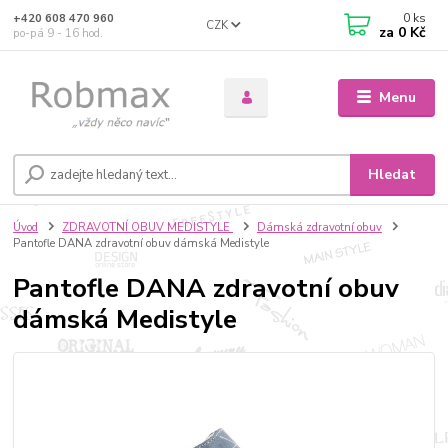
0
ks
+420 608 470 960
CZK
za
0 Kč
po-pá 9 - 16 hod.
Menu
Hledat
Úvod
ZDRAVOTNÍ OBUV MEDISTYLE
Dámská zdravotní obuv
Pantofle DANA zdravotní obuv dámská Medistyle
Pantofle DANA zdravotní obuv
dámská Medistyle