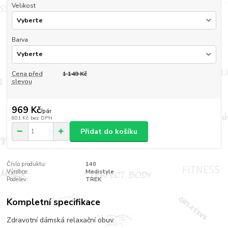
Velikost
Barva
Cena před
1 149 Kč
slevou
969 Kč
/
pár
801 Kč
bez DPH
Přidat do košíku
Číslo produktu:
140
Výrobce:
Medistyle
Podešev:
TREK
Kompletní specifikace
Zdravotní dámská relaxační obuv.