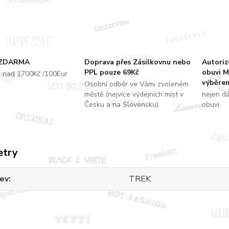
 ZDARMA
Doprava přes Zásilkovnu nebo
Autori
PPL pouze 69Kč
obuvi M
u nad 1700Kč /100Eur
výběrem
Osobní odběr ve Vámi zvoleném
městě (nejvíce výdejních míst v
nejen d
Česku a na Slovensku)
obuvi
etry
ev
TREK