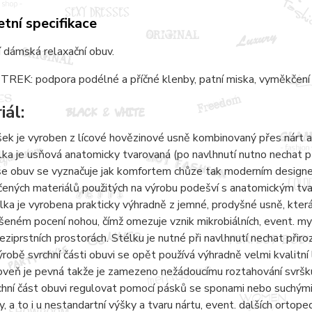
tní specifikace
 dámská relaxační obuv.
REK: podpora podélné a příčné klenby, patní miska, vyměkčení 
iál:
šek je vyroben z lícové hovězinové usně kombinovaný přes nárt a
lka je usňová anatomicky tvarovaná (po navlhnutí nutno nechat 
e obuv se vyznačuje jak komfortem chůze tak moderním designem.
čených materiálů použitých na výrobu podešví s anatomickým tvaro
lka je vyrobena prakticky výhradně z jemné, prodyšné usně, kter
šeném pocení nohou, čímž omezuje vznik mikrobiálních, event. 
eziprstních prostorách. Stélku je nutné při navlhnutí nechat přir
ýrobě svrchní části obuvi se opět používá výhradně velmi kvalitní 
oveň je pevná takže je zamezeno nežádoucímu roztahování svršku
chní část obuvi regulovat pomocí pásků se sponami nebo suchými 
y, a to i u nestandartní výšky a tvaru nártu, event. dalších ortope