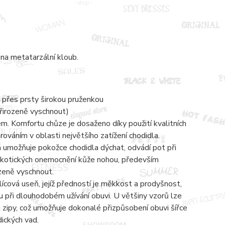
na metatarzální kloub.
 přes prsty širokou pruženkou
přirozeně vyschnout)
 Komfortu chůze je dosaženo díky použití kvalitních
váním v oblasti největšího zatížení chodidla.
á umožňuje pokožce chodidla dýchat, odvádí pot při
mykotických onemocnění kůže nohou, především
ozeně vyschnout.
lícová useň, jejíž předností je měkkost a prodyšnost,
 při dlouhodobém užívání obuvi. U většiny vzorů lze
zipy, což umožňuje dokonalé přizpůsobení obuvi šířce
dických vad.