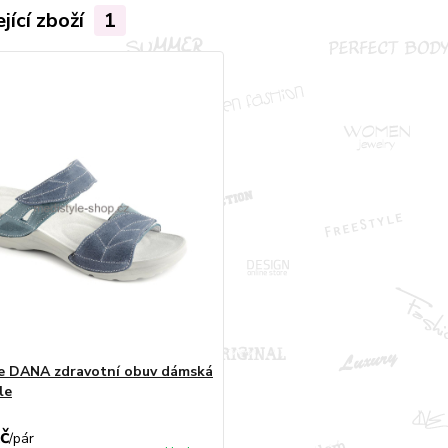
jící zboží
1
e DANA zdravotní obuv dámská
le
č
/
pár