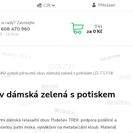
Přihlášení
CZK
 si rady? Zavolejte.
0
ks
 608 470 960
za
0 Kč
9 - 16 hod.
ANA potisk zdravotní obuv dámská zelená s potiskem LD-T17/1K
v dámská zelená s potiskem
tní dámská relaxační obuv. Podešev TREK: podpora podélné a
klenby, patní miska, vyměkčení na metatarzální kloub. Materiál: