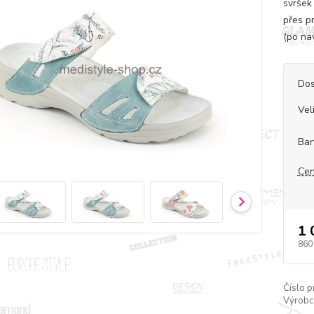
svršek
přes p
(po na
Dos
Vel
Bar
Cen
1 
860
Číslo p
Výrobc