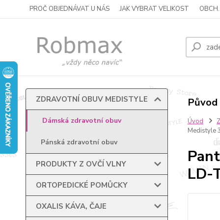
PROČ OBJEDNÁVAT U NÁS
JAK VYBRAT VELIKOST
OBCH.
ZDRAVOTNÍ OBUV MEDISTYLE
Původ 
Dámská zdravotní obuv
Úvod
Medistyle 
Pánská zdravotní obuv
Pant
PRODUKTY Z OVČÍ VLNY
LD-T
ORTOPEDICKÉ POMŮCKY
OXALIS KÁVA, ČAJE