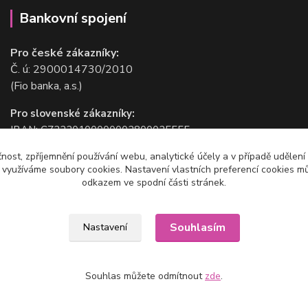
Bankovní spojení
Pro české zákazníky:
Č. ú: 2900014730/2010
(Fio banka, a.s.)
Pro slovenské zákazníky:
IBAN: CZ2220100000002800025555
BIC/SWIFT: FIOBCZPPXXX
čnost, zpříjemnění používání webu, analytické účely a v případě udělení
(Fio banka, a.s.)
y využíváme soubory cookies. Nastavení vlastních preferencí cookies mů
odkazem ve spodní části stránek.
Souhlasím
Nastavení
Souhlas můžete odmítnout
zde
.