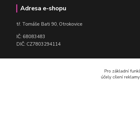
Adresa e-shopu
t
ř. Tomáše Bati 90, Otrokovice
IČ: 68083483
DIČ: CZ7803294114
Pro základní funk
účely cílení reklam
(c) Robmax 2015 - 2026