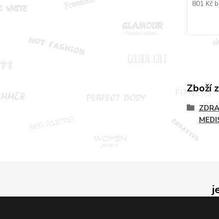
801 Kč
b
Zboží 
ZDRA
MEDI
j