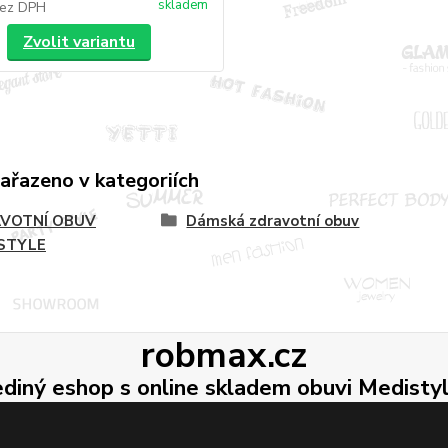
skladem
ez DPH
Zvolit variantu
zařazeno v kategoriích
VOTNÍ OBUV
Dámská zdravotní obuv
STYLE
robmax.cz
ediný eshop s online skladem obuvi Medisty