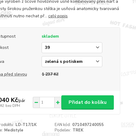
 je vyroben z lícové hovězinové usně kombinovaný přes nárt a
rsty širokou pruženkou stélka je usňová anatomicky tvarovaná
vlhnutí nutno nechat př...
celý popis
tupnost
skladem
ikost
va
a před slevou
1 237 Kč
040 Kč
/
pár
Přidat do košíku
 Kč
bez DPH
roduktu:
LD-T17/1K
EAN kód:
0710497240055
e:
Medistyle
Podešev:
TREK