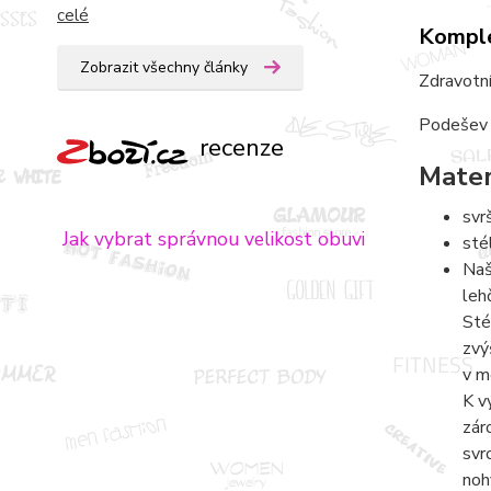
celé
Komple
Zobrazit všechny články
Zdravotní
Podešev T
recenze
Mater
svr
Jak vybrat správnou velikost obuvi
sté
Naš
leh
Sté
zvý
v m
K v
zár
svr
noh