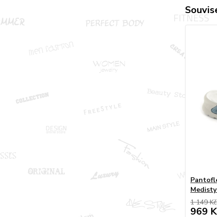
Souvise
Pantofl
Medisty
1 149 Kč
969 K