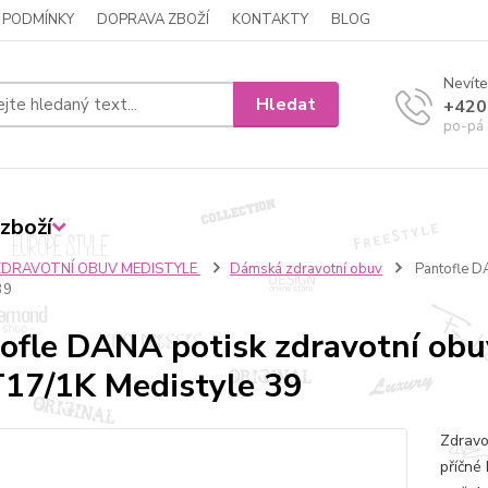
 PODMÍNKY
DOPRAVA ZBOŽÍ
KONTAKTY
BLOG
Nevíte
Hledat
+420
po-pá 
zboží
ZDRAVOTNÍ OBUV MEDISTYLE
Dámská zdravotní obuv
Pantofle D
39
ofle DANA potisk zdravotní obu
17/1K Medistyle 39
Zdravo
příčné 