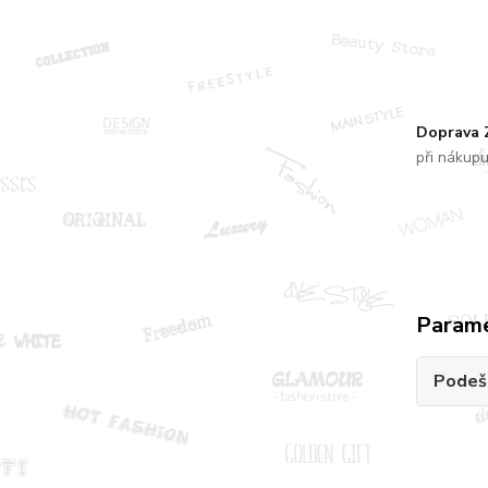
Doprava
při nákup
Param
Podeš