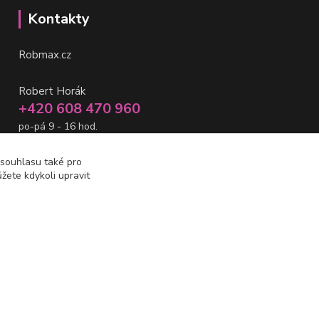
Kontakty
Robmax.cz
Robert Horák
+420 608 470 960
po-pá 9 - 16 hod.
info@robmax.cz
 souhlasu také pro
žete kdykoli upravit