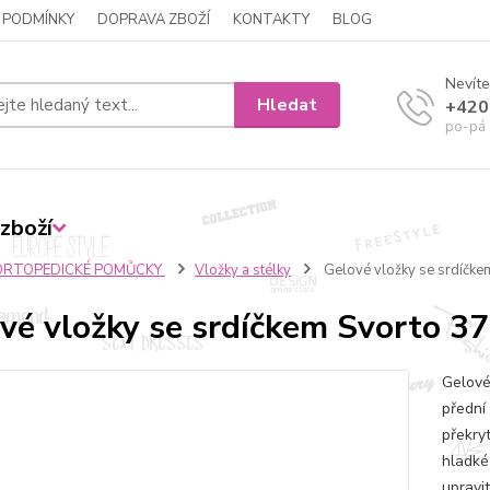
 PODMÍNKY
DOPRAVA ZBOŽÍ
KONTAKTY
BLOG
Nevíte
Hledat
+420
po-pá 
zboží
ORTOPEDICKÉ POMŮCKY
Vložky a stélky
Gelové vložky se srdíčke
vé vložky se srdíčkem Svorto 3
Gelové
přední 
překry
hladké
upravit