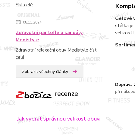
číst celé
Komple
Gelové v
08.11.2024
stélka je
Zdravotní pantofle a sandály
velikost 
Medistyle
Sortimen
Zdravotní relaxační obuv Medistyle
číst
celé
Zobrazit všechny články
Doprava
při nákup
recenze
Jak vybrat správnou velikost obuvi