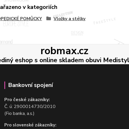
zařazeno v kategoriích
PEDICKÉ POMŮCKY
Vložky a stélky
robmax.cz
ediný eshop s online skladem obuvi Medisty
Bankovní spojení
Pro české zákazníky:
Č. ú: 2900014730/2010
(Fio banka, a.s.)
Pro slovenské zákazníky: