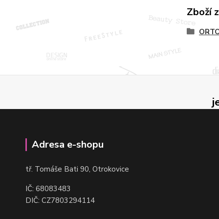
Zboží 
ORTO
j
Adresa e-shopu
t
ř. Tomáše Bati 90, Otrokovice
IČ: 68083483
DIČ: CZ7803294114