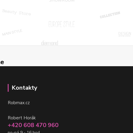
le
Kontakty
Robmax.cz
Robert Horák
+420 608 470 960
po-pá 9 - 16 hod.