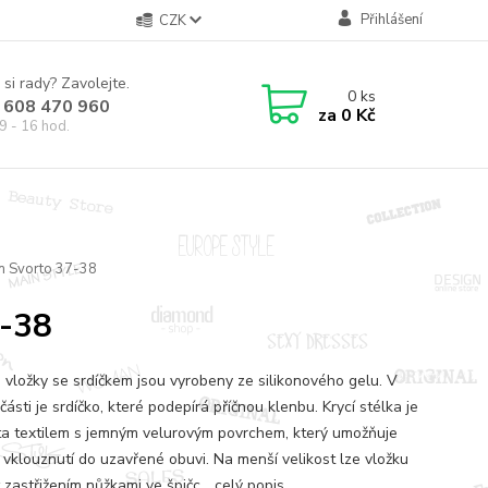
Přihlášení
CZK
 si rady? Zavolejte.
0
ks
 608 470 960
za
0 Kč
9 - 16 hod.
m Svorto 37-38
7-38
 vložky se srdíčkem jsou vyrobeny ze silikonového gelu. V
části je srdíčko, které podepírá příčnou klenbu. Krycí stélka je
ta textilem s jemným velurovým povrchem, který umožňuje
 vklouznutí do uzavřené obuvi. Na menší velikost lze vložku
 zastřižením nůžkami ve špičc...
celý popis