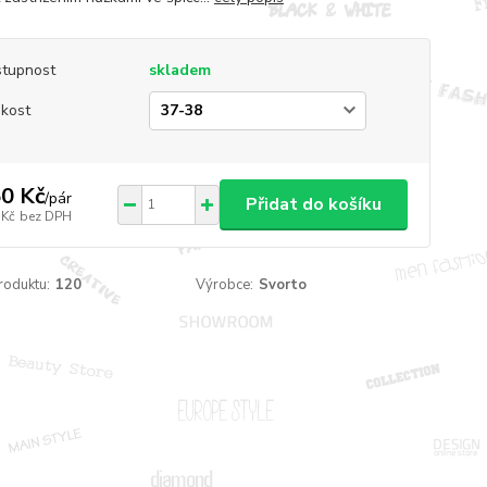
tupnost
skladem
ikost
0 Kč
/
pár
Přidat do košíku
 Kč
bez DPH
roduktu:
120
Výrobce:
Svorto