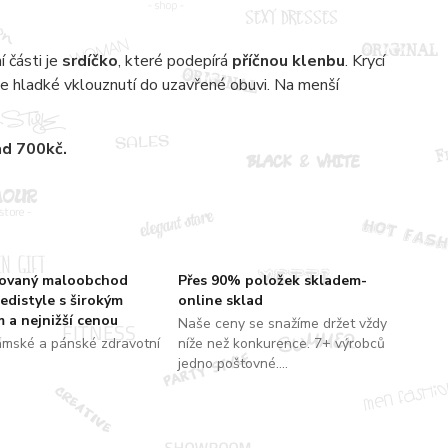
 části je
srdíčko
, které podepírá
příčnou klenbu
. Krycí
e hladké vklouznutí do uzavřené obuvi. Na menší
ad 700kč.
zovaný maloobchod
Přes 90% položek skladem-
edistyle s širokým
online sklad
 a nejnižší cenou
Naše ceny se snažíme držet vždy
ámské a pánské zdravotní
níže než konkurence. 7+ výrobců
jedno poštovné....