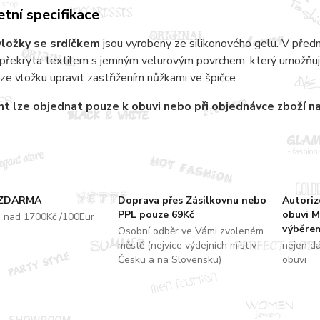
tní specifikace
ložky se srdíčkem
jsou vyrobeny ze silikonového gelu. V přední
 překryta textilem s jemným velurovým povrchem, který umožňuj
lze vložku upravit zastřižením nůžkami ve špičce.
t lze objednat pouze k obuvi nebo při objednávce zboží n
 ZDARMA
Doprava přes Zásilkovnu nebo
Autori
PPL pouze 69Kč
obuvi M
u nad 1700Kč /100Eur
výběrem
Osobní odběr ve Vámi zvoleném
městě (nejvíce výdejních míst v
nejen d
Česku a na Slovensku)
obuvi