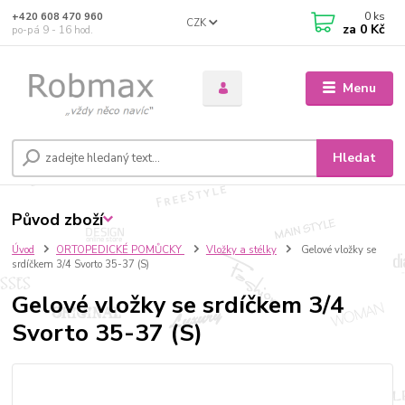
0
ks
+420 608 470 960
CZK
za
0 Kč
po-pá 9 - 16 hod.
Menu
Hledat
Původ zboží
Úvod
ORTOPEDICKÉ POMŮCKY
Vložky a stélky
Gelové vložky se
srdíčkem 3/4 Svorto 35-37 (S)
Gelové vložky se srdíčkem 3/4
Svorto 35-37 (S)