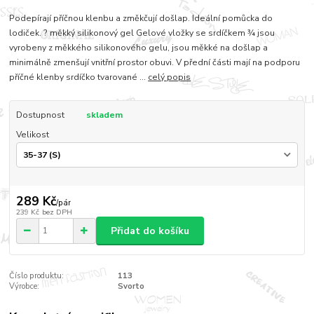
Podepírají příčnou klenbu a změkčují došlap. Ideální pomůcka do
lodiček. ? měkký silikonový gel Gelové vložky se srdíčkem ¾ jsou
vyrobeny z měkkého silikonového gelu, jsou měkké na došlap a
minimálně zmenšují vnitřní prostor obuvi. V přední části mají na podporu
příčné klenby srdíčko tvarované ...
celý popis
Dostupnost
skladem
Velikost
289 Kč
/
pár
239 Kč
bez DPH
Přidat do košíku
Číslo produktu:
113
Výrobce:
Svorto