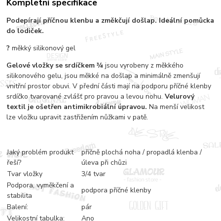
Kompletní specifikace
Podepírají příčnou klenbu
a změkčují došlap.
Ideální pomůcka
do lodiček.
?
měkký silikonový gel
Gelové vložky se srdíčkem ¾
jsou vyrobeny z měkkého
silikonového gelu, jsou měkké na došlap a minimálně zmenšují
vnitřní prostor obuvi. V přední části mají na podporu příčné klenby
srdíčko tvarované zvlášť pro pravou a levou nohu.
Velurový
textil je ošetřen antimikrobiální úpravou.
Na menší velikost
lze vložku upravit zastřižením nůžkami v patě.
Jaký problém produkt
příčně plochá noha / propadlá klenba /
řeší?
úleva při chůzi
Tvar vložky
3/4 tvar
Podpora, vyměkčení a
podpora příčné klenby
stabilita
Balení:
pár
Velikostní tabulka:
Ano