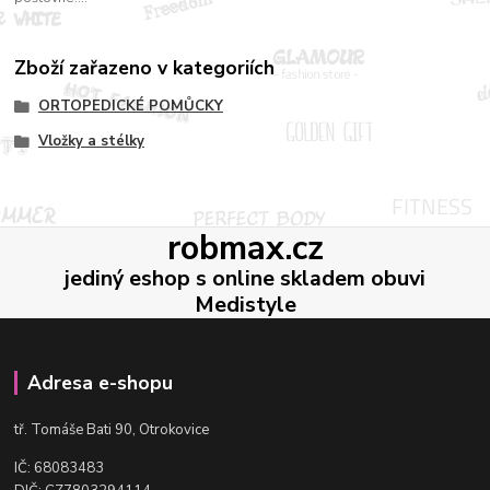
Zboží zařazeno v kategoriích
ORTOPEDICKÉ POMŮCKY
Vložky a stélky
robmax.cz
jediný eshop s online skladem obuvi
Medistyle
Adresa e-shopu
t
ř. Tomáše Bati 90, Otrokovice
IČ: 68083483