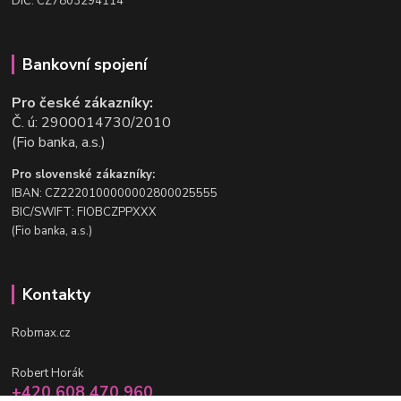
DIČ: CZ7803294114
Bankovní spojení
Pro české zákazníky:
Č. ú: 2900014730/2010
(Fio banka, a.s.)
Pro slovenské zákazníky:
IBAN: CZ2220100000002800025555
BIC/SWIFT: FIOBCZPPXXX
(Fio banka, a.s.)
Kontakty
Robmax.cz
Robert Horák
+420 608 470 960