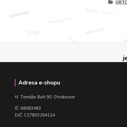
ORTO
j
Adresa e-shopu
t
ř. Tomáše Bati 90, Otrokovice
IČ: 68083483
DIČ: CZ7803294114