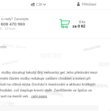
Přihlášení
CZK
 si rady? Zavolejte.
0
ks
 608 470 960
za
0 Kč
9 - 16 hod.
vorto
vložky obsahují tekutý, čirý, netoxický gel. Jeho přelévání mezi
nými částmi vložky redukuje zatížení chodidel a bolest při
utí na citlivá místa. Dochází k masírování a aktivaci krátkých
hodidel, což zlepšuje krevní oběh. Zastřižením ve špičce se
ravit na menší veli...
celý popis