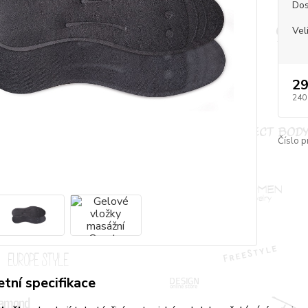
Dos
Vel
29
240
Číslo p
tní specifikace