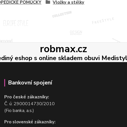
PEDICKÉ POMŮCKY
Vložky a stélky
robmax.cz
ediný eshop s online skladem obuvi Medisty
Bankovní spojení
Pro české zákazníky:
Č. ú: 2900014730/2010
(Fio banka, a.s.)
Pro slovenské zákazníky: