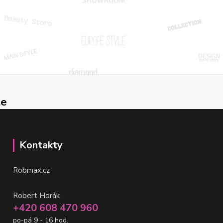
le
Kontakty
Robmax.cz
Robert Horák
+420 608 470 960
po-pá 9 - 16 hod.