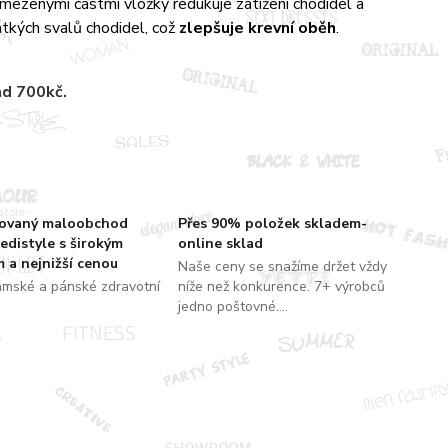
vymezenými částmi vložky redukuje zatížení chodidel a
átkých svalů chodidel, což
zlepšuje krevní oběh
.
ad 700kč.
zovaný maloobchod
Přes 90% položek skladem-
edistyle s širokým
online sklad
 a nejnižší cenou
Naše ceny se snažíme držet vždy
ámské a pánské zdravotní
níže než konkurence. 7+ výrobců
jedno poštovné....