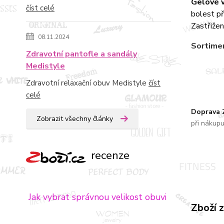
Gelové 
číst celé
bolest př
Zastřižen
08.11.2024
Sortimen
Zdravotní pantofle a sandály
Medistyle
Zdravotní relaxační obuv Medistyle
číst
celé
Doprava
Zobrazit všechny články
při nákup
recenze
Jak vybrat správnou velikost obuvi
Zboží 