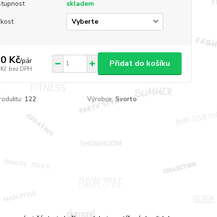
tupnost
skladem
ikost
0 Kč
/
pár
Přidat do košíku
 Kč
bez DPH
roduktu:
122
Výrobce:
Svorto