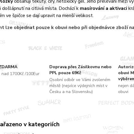
vložky
obsahují tekutý, čirý, netoxický gel. Jeho přelévání mezi 
i došlápnutí na citlivá místa. Dochází k
masírování a aktivaci
kr
ím ve špičce se dají upravit na menší velikost.
t lze objednat pouze k obuvi nebo při objednávce zboží n
 ZDARMA
Doprava přes Zásilkovnu nebo
Autori
PPL pouze 69Kč
obuvi M
u nad 1700Kč /100Eur
výběrem
Osobní odběr ve Vámi zvoleném
městě (nejvíce výdejních míst v
nejen d
Česku a na Slovensku)
obuvi
zařazeno v kategoriích