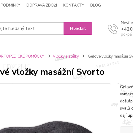
 PODMÍNKY
DOPRAVA ZBOŽÍ
KONTAKTY
BLOG
Nevíte
Hledat
+420
po-pá 
ORTOPEDICKÉ POMŮCKY
Vložky a stélky
Gelové vložky masážní S
vé vložky masážní Svorto
Gelové 
vymeze
došlápn
svalů c
dají up