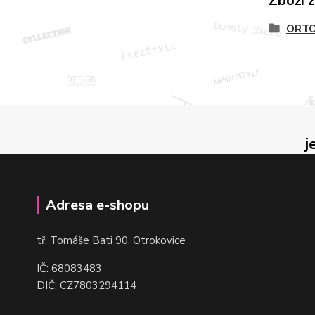
Zboží 
ORTO
j
Adresa e-shopu
t
ř. Tomáše Bati 90, Otrokovice
IČ: 68083483
DIČ: CZ7803294114