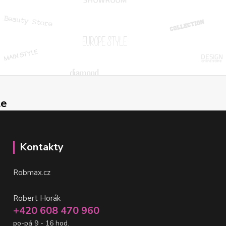
le
Kontakty
Robmax.cz
Robert Horák
+420 608 470 960
po-pá 9 - 16 hod.