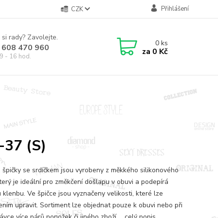
Přihlášení
CZK
 si rady? Zavolejte.
0
ks
 608 470 960
za
0 Kč
9 - 16 hod.
-37 (S)
 špičky se srdíčkem jsou vyrobeny z měkkého silikonového
terý je ideální pro změkčení došlapu v obuvi a podepírá
 klenbu. Ve špičce jsou vyznačeny velikosti, které lze
žením upravit. Sortiment lze objednat pouze k obuvi nebo při
vce více párů ponožek či jiného zboží ...
celý popis