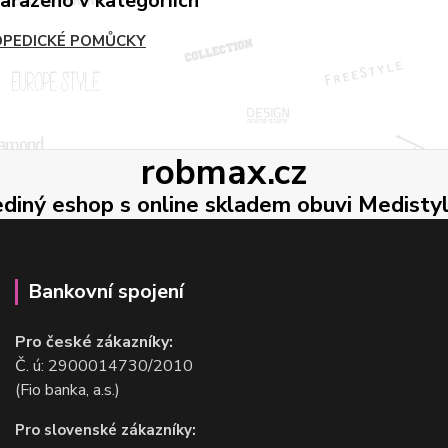
zařazeno v kategoriích
PEDICKÉ POMŮCKY
robmax.cz
ediný eshop s online skladem obuvi Medisty
Bankovní spojení
Pro české zákazníky:
Č. ú: 2900014730/2010
(Fio banka, a.s.)
Pro slovenské zákazníky: