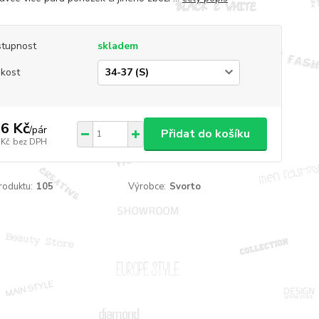
tupnost
skladem
ikost
6 Kč
/
pár
Přidat do košíku
 Kč
bez DPH
roduktu:
105
Výrobce:
Svorto