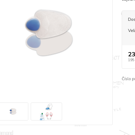
Dos
Vel
23
195
Číslo p