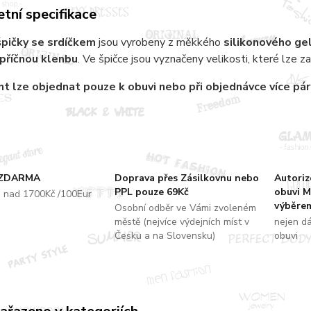
tní specifikace
špičky se srdíčkem
jsou vyrobeny z měkkého
silikonového ge
příčnou klenbu
. Ve špičce jsou vyznačeny velikosti, které lze za
nt
lze objednat pouze k obuvi nebo při objednávce více pá
 ZDARMA
Doprava přes Zásilkovnu nebo
Autori
PPL pouze 69Kč
obuvi M
u nad 1700Kč /100Eur
výběrem
Osobní odběr ve Vámi zvoleném
městě (nejvíce výdejních míst v
nejen d
Česku a na Slovensku)
obuvi