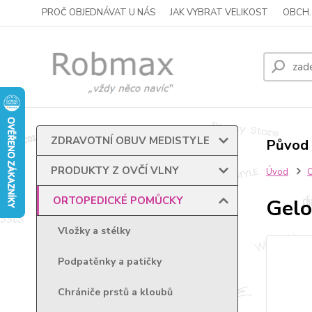
PROČ OBJEDNÁVAT U NÁS
JAK VYBRAT VELIKOST
OBCH.
ZDRAVOTNÍ OBUV MEDISTYLE
Původ 
PRODUKTY Z OVČÍ VLNY
Úvod
ORTOPEDICKÉ POMŮCKY
Gelo
Vložky a stélky
Podpatěnky a patičky
Chrániče prstů a kloubů