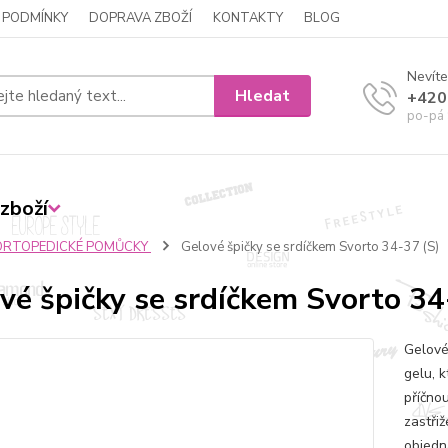
 PODMÍNKY
DOPRAVA ZBOŽÍ
KONTAKTY
BLOG
Nevíte
Hledat
+420
po-pá 
zboží
ORTOPEDICKÉ POMŮCKY
Gelové špičky se srdíčkem Svorto 34-37 (S)
vé špičky se srdíčkem Svorto 34
Gelové
gelu, k
příčnou
zastři
objedná