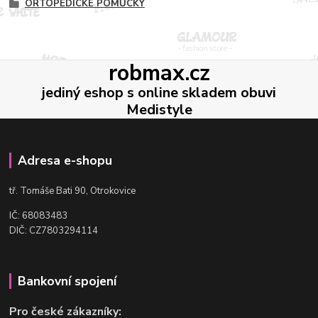
ORTOPEDICKÉ POMŮCKY
robmax.cz
jediný eshop s online skladem obuvi
Medistyle
Adresa e-shopu
t
ř. Tomáše Bati 90, Otrokovice
IČ: 68083483
DIČ: CZ7803294114
Bankovní spojení
Pro české zákazníky: