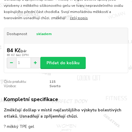
vyrobeny z měkkého silikonového gelu ve tvaru nepravidelného oválu
kopírujícího přední část chodidla. Svojí mimořádnou měkkostí a
tvarováním usnadňují chůzi, změkčují ...
celý popis
Dostupnost
skladem
84 Kč
/
pár
69 Kč
bez DPH
Přidat do košíku
Číslo produktu:
115
Výrobce:
Svorto
Kompletní specifikace
Změkčují došlap v místě nejčastějšího výskytu bolestivých
otlaků. Usnadňují a zpříjemňují chůzi.
? měkký TPE gel