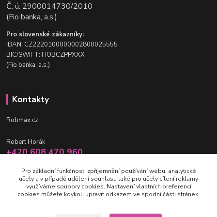
Č. ú: 2900014730/2010
(Fio banka, a.s.)
Pro slovenské zákazníky:
IBAN: CZ2220100000002800025555
BIC/SWIFT: FIOBCZPPXXX
(Fio banka, a.s.)
Kontakty
Robmax.cz
Robert Horák
+420 608 470 960
po-pá 9 - 16 hod.
Pro základní funkčnost, zpříjemnění používání webu, analytické
účely a v případě udělení souhlasu také pro účely cílení reklamy
info@robmax.cz
využíváme soubory cookies. Nastavení vlastních preferencí
cookies můžete kdykoli upravit odkazem ve spodní části stránek.