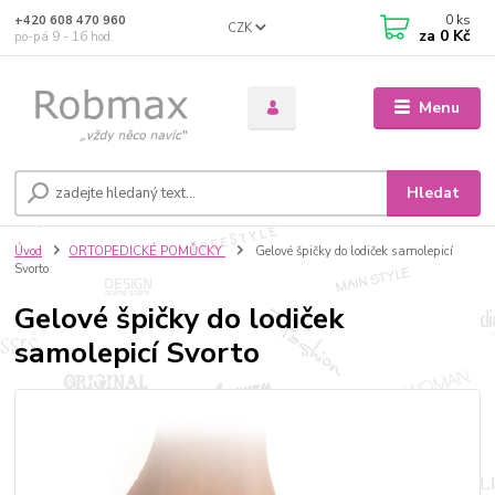
0
ks
+420 608 470 960
CZK
za
0 Kč
po-pá 9 - 16 hod.
Menu
Hledat
Úvod
ORTOPEDICKÉ POMŮCKY
Gelové špičky do lodiček samolepicí
Svorto
Gelové špičky do lodiček
samolepicí Svorto