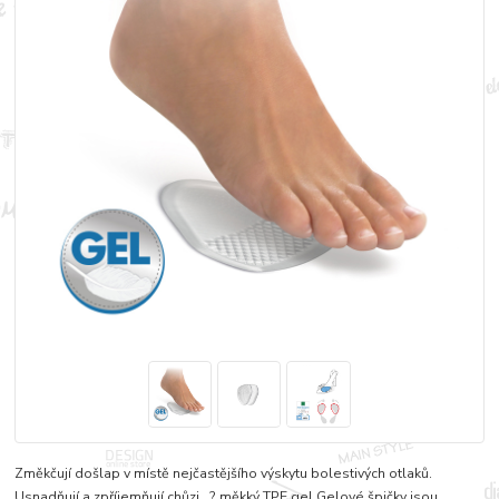
Změkčují došlap v místě nejčastějšího výskytu bolestivých otlaků.
Usnadňují a zpříjemňují chůzi. ? měkký TPE gel Gelové špičky jsou