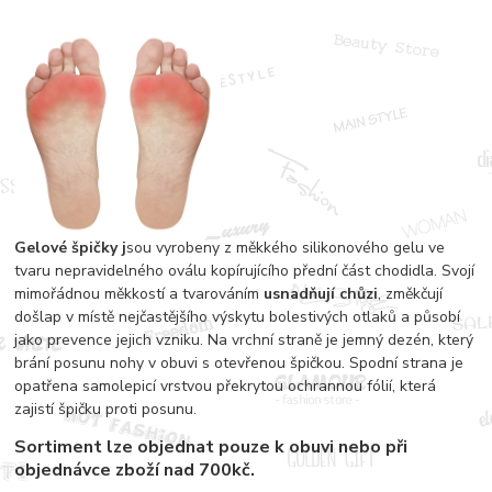
Gelové špičky j
sou vyrobeny z měkkého silikonového gelu ve
tvaru nepravidelného oválu kopírujícího přední část chodidla. Svojí
mimořádnou měkkostí a tvarováním
usnadňují chůzi
, změkčují
došlap v místě nejčastějšího výskytu bolestivých otlaků a působí
jako prevence jejich vzniku. Na vrchní straně je jemný dezén, který
brání posunu nohy v obuvi s otevřenou špičkou. Spodní strana je
opatřena samolepicí vrstvou překrytou ochrannou fólií, která
zajistí špičku proti posunu.
Sortiment lze objednat pouze k obuvi nebo při
objednávce zboží nad 700kč.