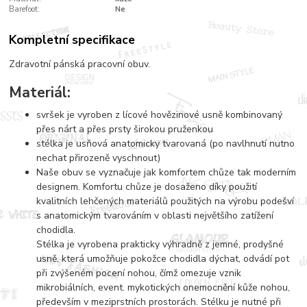
Barefoot:
Ne
Kompletní specifikace
Zdravotní pánská pracovní obuv.
Materiál:
svršek je vyroben z lícové hovězinové usně kombinovaný
přes nárt a přes prsty širokou pruženkou
stélka je usňová anatomicky tvarovaná (po navlhnutí nutno
nechat přirozeně vyschnout)
Naše obuv se vyznačuje jak komfortem chůze tak moderním
designem. Komfortu chůze je dosaženo díky použití
kvalitních lehčených materiálů použitých na výrobu podešví
s anatomickým tvarováním v oblasti největšího zatížení
chodidla.
Stélka je vyrobena prakticky výhradně z jemné, prodyšné
usně, která umožňuje pokožce chodidla dýchat, odvádí pot
při zvýšeném pocení nohou, čímž omezuje vznik
mikrobiálních, event. mykotických onemocnění kůže nohou,
především v meziprstních prostorách. Stélku je nutné při