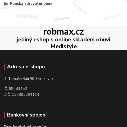
Pánská zdravotní obuv
robmax.cz
jediný eshop s online skladem obuvi
Medistyle
Adresa e-shopu
t
ř. Tomáše Bati 90, Otrokovice
IČ: 68083483
DIČ: CZ7803294114
Bankovní spojení
Pro české zákazníky: