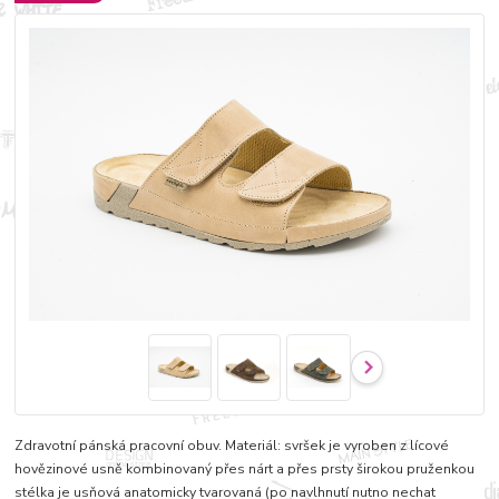
Zdravotní pánská pracovní obuv. Materiál: svršek je vyroben z lícové
hovězinové usně kombinovaný přes nárt a přes prsty širokou pruženkou
stélka je usňová anatomicky tvarovaná (po navlhnutí nutno nechat