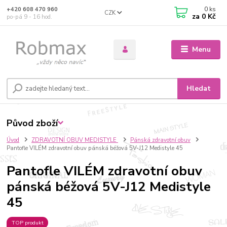
0
ks
+420 608 470 960
CZK
za
0 Kč
po-pá 9 - 16 hod.
Menu
Hledat
Původ zboží
Úvod
ZDRAVOTNÍ OBUV MEDISTYLE
Pánská zdravotní obuv
Pantofle VILÉM zdravotní obuv pánská béžová 5V-J12 Medistyle 45
Pantofle VILÉM zdravotní obuv
pánská béžová 5V-J12 Medistyle
45
TOP produkt