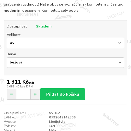
přirozeně vyschnout) Naše obuv se vyznačuje jak komfortem chůze tak
moderním designem. Komfortu...
celý popis
Dostupnost
Skladem
Velikost
Barva
1 311 Kč
/
pár
1 083 Kč
bez DPH
Přidat do košíku
Číslo produktu:
5V-J12
EAN kód:
0792649142806
Výrobce:
Medistyle
Podešev:
JAN
Materiál:
kůže