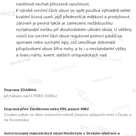
navlhnutí nechat přirozeně vyschnout.
K výrobě svrchní části obuvi se opět používá výhradně velmi
kvalitní lícová useň, jejíž předností je měkkost a prodyšnost,
zároveň je pevná takže je zamezeno nežádoucímu
roztahování svršku při dlouhodobém užívání obuvi. U většiny
vzorů lze svrchní část obuvi regulovat pomocí pásků se
sponami nebo suchými zipy, což umožňuje dokonalé
přizpůsobení obuvi šířce nohy, a to i u nestandartní výšky
a tvaru nártu, event. dalších ortopedických vad.
Doprava ZDARMA
při nákupu nad 1700Kč /100Eur
Doprava přes Zásilkovnu nebo PPL pouze 69Kč
Osobní odběr ve Vámi zvoleném městě (nejvíce výdejních míst v Česku a
na Slovensku)
Autorizovaný maloobchod obuvi Medistyle s širokým výběrem a