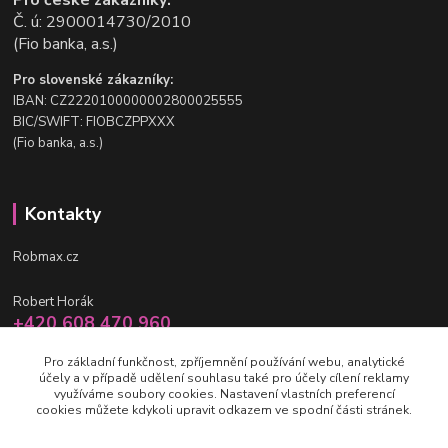
Č. ú: 2900014730/2010
(Fio banka, a.s.)
Pro slovenské zákazníky:
IBAN: CZ2220100000002800025555
BIC/SWIFT: FIOBCZPPXXX
(Fio banka, a.s.)
Kontakty
Robmax.cz
Robert Horák
+420 608 470 960
po-pá 9 - 16 hod.
Pro základní funkčnost, zpříjemnění používání webu, analytické
účely a v případě udělení souhlasu také pro účely cílení reklamy
info@robmax.cz
využíváme soubory cookies. Nastavení vlastních preferencí
cookies můžete kdykoli upravit odkazem ve spodní části stránek.