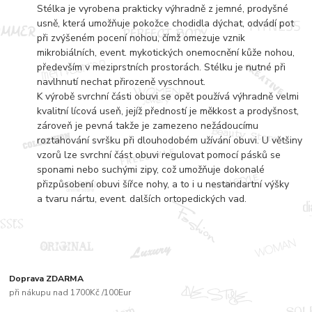
Stélka je vyrobena prakticky výhradně z jemné, prodyšné
usně, která umožňuje pokožce chodidla dýchat, odvádí pot
při zvýšeném pocení nohou, čímž omezuje vznik
mikrobiálních, event. mykotických onemocnění kůže nohou,
především v meziprstních prostorách. Stélku je nutné při
navlhnutí nechat přirozeně vyschnout.
K výrobě svrchní části obuvi se opět používá výhradně velmi
kvalitní lícová useň, jejíž předností je měkkost a prodyšnost,
zároveň je pevná takže je zamezeno nežádoucímu
roztahování svršku při dlouhodobém užívání obuvi. U většiny
vzorů lze svrchní část obuvi regulovat pomocí pásků se
sponami nebo suchými zipy, což umožňuje dokonalé
přizpůsobení obuvi šířce nohy, a to i u nestandartní výšky
a tvaru nártu, event. dalších ortopedických vad.
Doprava ZDARMA
při nákupu nad 1700Kč /100Eur