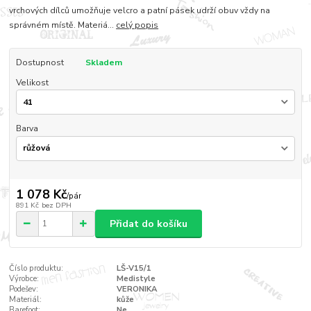
vrchových dílců umožňuje velcro a patní pásek udrží obuv vždy na
správném místě. Materiá...
celý popis
Dostupnost
Skladem
Velikost
Barva
1 078 Kč
/
pár
891 Kč
bez DPH
Přidat do košíku
Číslo produktu:
LŠ-V15/1
Výrobce:
Medistyle
Podešev:
VERONIKA
Materiál:
kůže
Barefoot:
Ne