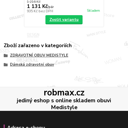
1 216 Kč
1 131 Kč
/
pár
Skladem
935 Kč
bez DPH
Zvolit variantu
Zboží zařazeno v kategoriích
ZDRAVOTNÍ OBUV MEDISTYLE
Dámská zdravotní obuv
robmax.cz
jediný eshop s online skladem obuvi
Medistyle
Adresa e-shopu