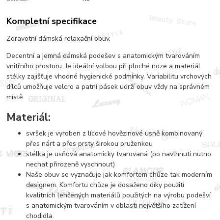
Kompletní specifikace
Zdravotní dámská relaxační obuv.
Decentní a jemná dámská podešev s anatomickým tvarováním
vnitřního prostoru. Je ideální volbou při ploché noze a materiál
stélky zajišťuje vhodné hygienické podmínky. Variabilitu vrchových
dílců umožňuje velcro a patní pásek udrží obuv vždy na správném
místě.
Materiál:
svršek je vyroben z lícové hovězinové usně kombinovaný
přes nárt a přes prsty širokou pruženkou
stélka je usňová anatomicky tvarovaná (po navlhnutí nutno
nechat přirozeně vyschnout)
Naše obuv se vyznačuje jak komfortem chůze tak moderním
designem. Komfortu chůze je dosaženo díky použití
kvalitních lehčených materiálů použitých na výrobu podešví
s anatomickým tvarováním v oblasti největšího zatížení
chodidla.