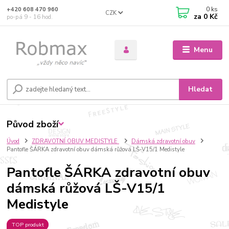
0
ks
+420 608 470 960
CZK
za
0 Kč
po-pá 9 - 16 hod.
Menu
Hledat
Původ zboží
Úvod
ZDRAVOTNÍ OBUV MEDISTYLE
Dámská zdravotní obuv
Pantofle ŠÁRKA zdravotní obuv dámská růžová LŠ-V15/1 Medistyle
Pantofle ŠÁRKA zdravotní obuv
dámská růžová LŠ-V15/1
Medistyle
TOP produkt