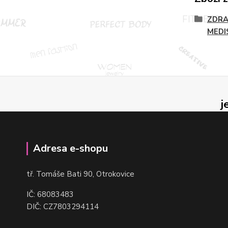
ZDRA
MEDI
j
Adresa e-shopu
t
ř. Tomáše Bati 90, Otrokovice
IČ: 68083483
DIČ: CZ7803294114