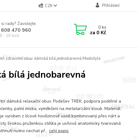
Přihlášení
CZK
 si rady? Zavolejte.
0
ks
 608 470 960
za
0 Kč
9 - 16 hod.
NA zdravotní obuv dámská bílá jednobarevná Medistyle
á bílá jednobarevná
tní dámská relaxační obuv. Podešev TREK: podpora podélné a
klenby, patní miska, vyměkčení na metatarzální kloub. Materiál:
 je vyroben z lícové hovězinové usně kombinovaný přes nárt a
rsty širokou pruženkou stélka je usňová anatomicky tvarovaná
vlhnutí nutno nechat př...
celý popis