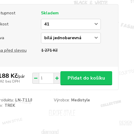
tupnost
Skladem
ikost
va
a před slevou
1 271 Kč
188 Kč
/
pár
Přidat do košíku
 Kč
bez DPH
roduktu:
LN-T11/J
Výrobce:
Medistyle
v:
TREK