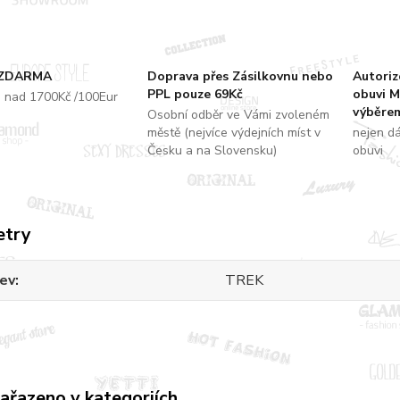
 ZDARMA
Doprava přes Zásilkovnu nebo
Autori
PPL pouze 69Kč
obuvi M
u nad 1700Kč /100Eur
výběrem
Osobní odběr ve Vámi zvoleném
městě (nejvíce výdejních míst v
nejen d
Česku a na Slovensku)
obuvi
etry
ev
TREK
zařazeno v kategoriích