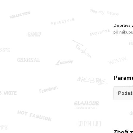
Doprava
při nákup
Param
Podeš
Zboží 