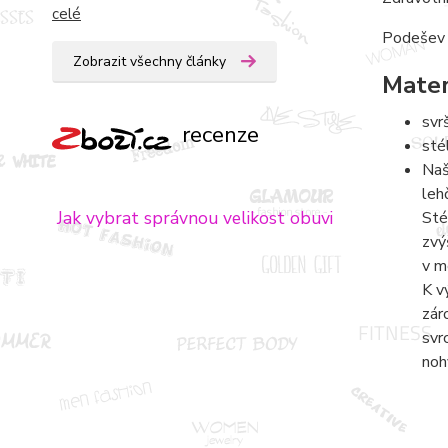
celé
Podešev T
Zobrazit všechny články
Mater
svr
recenze
sté
Naš
leh
Jak vybrat správnou velikost obuvi
Sté
zvý
v m
K v
zár
svr
noh