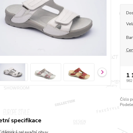
Dos
Vel
Bar
Cen
1 
982
Číslo p
Podeše
tní specifikace
 dámská relaxační obuv.