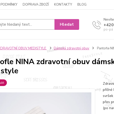
 PODMÍNKY
DOPRAVA ZBOŽÍ
KONTAKTY
BLOG
Nevíte
Hledat
+420
po-pá 
ZDRAVOTNÍ OBUV MEDISTYLE
Dámská zdravotní obuv
Pantofle NI
ofle NINA zdravotní obuv dámsk
style
ukt
Zdravo
příčné 
svršek
přes p
(po na