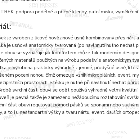
REK: podpora podélné a příčné klenby, patní miska, vyměkčení 
iál:
šek je vyroben z lícové hovězinové usně kombinovaný přes nárt a
lka je usňová anatomicky tvarovaná (po navlhnutí nutno nechat 
e obuv se vyznačuje jak komfortem chůze tak moderním designem.
čených materiálů použitých na výrobu podešví s anatomickým tvaro
lka je vyrobena prakticky výhradně z jemné, prodyšné usně, kter
šeném pocení nohou, čímž omezuje vznik mikrobiálních, event. 
eziprstních prostorách. Stélku je nutné při navlhnutí nechat přir
ýrobě svrchní části obuvi se opět používá výhradně velmi kvalitní 
oveň je pevná takže je zamezeno nežádoucímu roztahování svršku
chní část obuvi regulovat pomocí pásků se sponami nebo suchými 
y, a to i u nestandartní výšky a tvaru nártu, event. dalších ortope