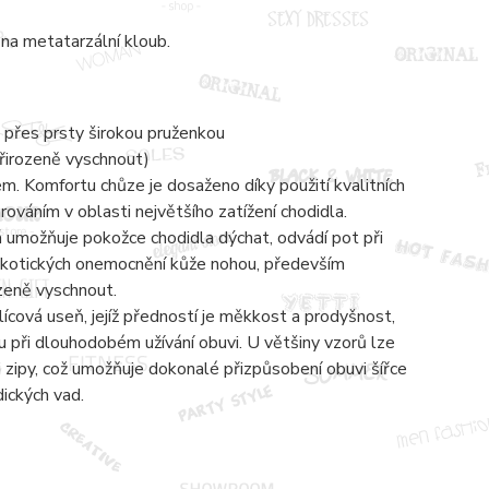
na metatarzální kloub.
 přes prsty širokou pruženkou
přirozeně vyschnout)
 Komfortu chůze je dosaženo díky použití kvalitních
váním v oblasti největšího zatížení chodidla.
á umožňuje pokožce chodidla dýchat, odvádí pot při
mykotických onemocnění kůže nohou, především
ozeně vyschnout.
lícová useň, jejíž předností je měkkost a prodyšnost,
 při dlouhodobém užívání obuvi. U většiny vzorů lze
zipy, což umožňuje dokonalé přizpůsobení obuvi šířce
dických vad.