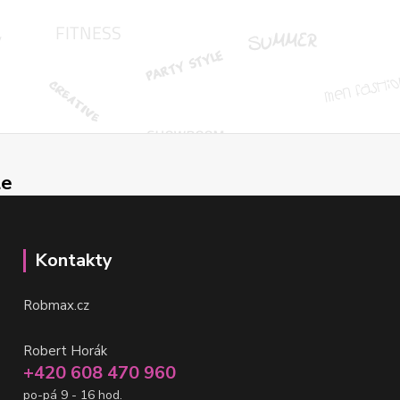
le
Kontakty
Robmax.cz
Robert Horák
+420 608 470 960
po-pá 9 - 16 hod.