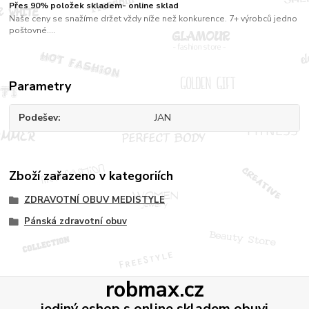
Přes 90% položek skladem- online sklad
Naše ceny se snažíme držet vždy níže než konkurence. 7+ výrobců jedno
poštovné....
Parametry
Podešev
JAN
Zboží zařazeno v kategoriích
ZDRAVOTNÍ OBUV MEDISTYLE
Pánská zdravotní obuv
robmax.cz
jediný eshop s online skladem obuvi