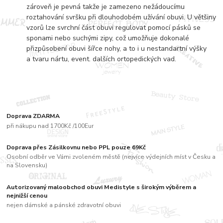
zároveň je pevná takže je zamezeno nežádoucímu
roztahování svršku při dlouhodobém užívání obuvi. U většiny
vzorů lze svrchní část obuvi regulovat pomocí pásků se
sponami nebo suchými zipy, což umožňuje dokonalé
přizpůsobení obuvi šířce nohy, a to i u nestandartní výšky
a tvaru nártu, event. dalších ortopedických vad.
Doprava ZDARMA
při nákupu nad 1700Kč /100Eur
Doprava přes Zásilkovnu nebo PPL pouze 69Kč
Osobní odběr ve Vámi zvoleném městě (nejvíce výdejních míst v Česku a
na Slovensku)
Autorizovaný maloobchod obuvi Medistyle s širokým výběrem a
nejnižší cenou
nejen dámské a pánské zdravotní obuvi