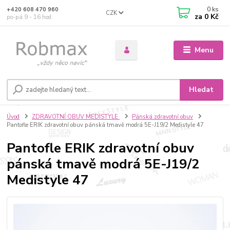
0
ks
+420 608 470 960
CZK
za
0 Kč
po-pá 9 - 16 hod.
Menu
Hledat
Úvod
ZDRAVOTNÍ OBUV MEDISTYLE
Pánská zdravotní obuv
Pantofle ERIK zdravotní obuv pánská tmavě modrá 5E-J19/2 Medistyle 47
Pantofle ERIK zdravotní obuv
pánská tmavě modrá 5E-J19/2
Medistyle 47