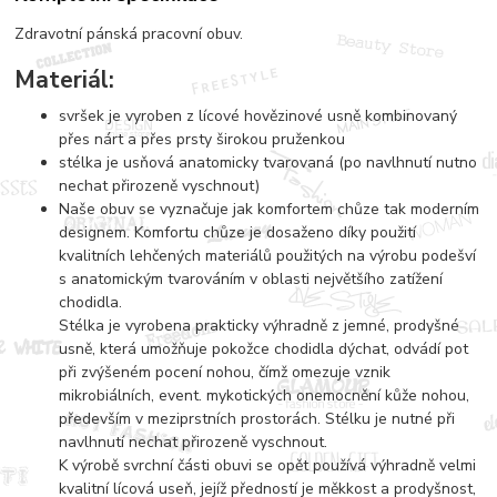
Zdravotní pánská pracovní obuv.
Materiál:
svršek je vyroben z lícové hovězinové usně kombinovaný
přes nárt a přes prsty širokou pruženkou
stélka je usňová anatomicky tvarovaná (po navlhnutí nutno
nechat přirozeně vyschnout)
Naše obuv se vyznačuje jak komfortem chůze tak moderním
designem. Komfortu chůze je dosaženo díky použití
kvalitních lehčených materiálů použitých na výrobu podešví
s anatomickým tvarováním v oblasti největšího zatížení
chodidla.
Stélka je vyrobena prakticky výhradně z jemné, prodyšné
usně, která umožňuje pokožce chodidla dýchat, odvádí pot
při zvýšeném pocení nohou, čímž omezuje vznik
mikrobiálních, event. mykotických onemocnění kůže nohou,
především v meziprstních prostorách. Stélku je nutné při
navlhnutí nechat přirozeně vyschnout.
K výrobě svrchní části obuvi se opět používá výhradně velmi
kvalitní lícová useň, jejíž předností je měkkost a prodyšnost,