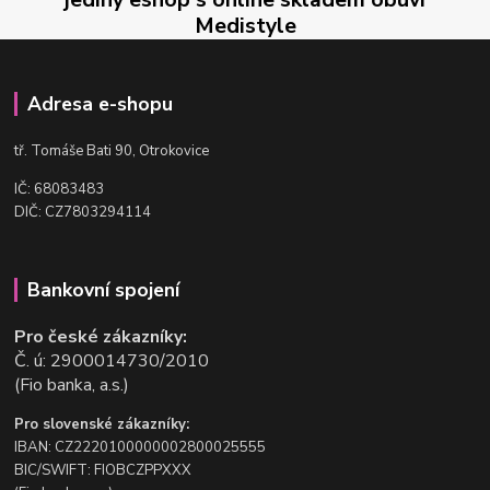
Medistyle
Adresa e-shopu
t
ř. Tomáše Bati 90, Otrokovice
IČ: 68083483
DIČ: CZ7803294114
Bankovní spojení
Pro české zákazníky:
Č. ú: 2900014730/2010
(Fio banka, a.s.)
Pro slovenské zákazníky:
IBAN: CZ2220100000002800025555
BIC/SWIFT: FIOBCZPPXXX