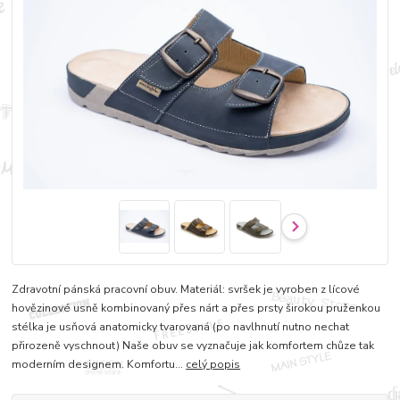
Zdravotní pánská pracovní obuv. Materiál: svršek je vyroben z lícové
hovězinové usně kombinovaný přes nárt a přes prsty širokou pruženkou
stélka je usňová anatomicky tvarovaná (po navlhnutí nutno nechat
přirozeně vyschnout) Naše obuv se vyznačuje jak komfortem chůze tak
moderním designem. Komfortu...
celý popis