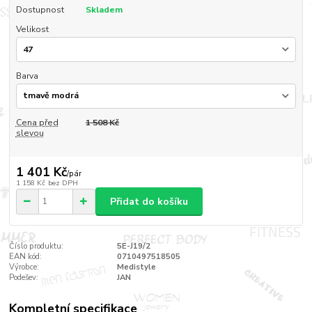
Dostupnost
Skladem
Velikost
Barva
Cena před
1 508 Kč
slevou
1 401 Kč
/
pár
1 158 Kč
bez DPH
Přidat do košíku
Číslo produktu:
5E-J19/2
EAN kód:
0710497518505
Výrobce:
Medistyle
Podešev:
JAN
Kompletní specifikace