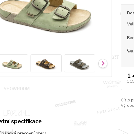
Dos
Vel
Bar
Cen
1 
1 1
Číslo p
Výrobc
tní specifikace
 pánská pracovní obuv.