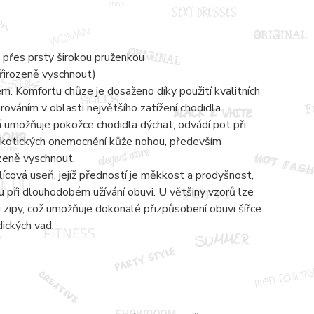
 přes prsty širokou pruženkou
přirozeně vyschnout)
 Komfortu chůze je dosaženo díky použití kvalitních
váním v oblasti největšího zatížení chodidla.
á umožňuje pokožce chodidla dýchat, odvádí pot při
mykotických onemocnění kůže nohou, především
ozeně vyschnout.
lícová useň, jejíž předností je měkkost a prodyšnost,
 při dlouhodobém užívání obuvi. U většiny vzorů lze
zipy, což umožňuje dokonalé přizpůsobení obuvi šířce
dických vad.