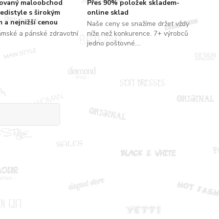
zovaný maloobchod
Přes 90% položek skladem-
edistyle s širokým
online sklad
 a nejnižší cenou
Naše ceny se snažíme držet vždy
ámské a pánské zdravotní
níže než konkurence. 7+ výrobců
jedno poštovné....