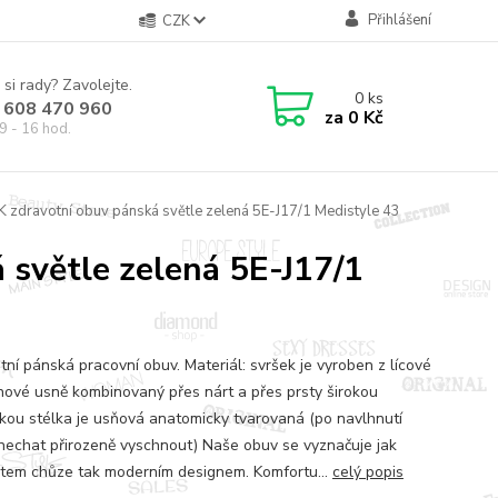
Přihlášení
CZK
 si rady? Zavolejte.
0
ks
 608 470 960
za
0 Kč
9 - 16 hod.
K zdravotní obuv pánská světle zelená 5E-J17/1 Medistyle 43
 světle zelená 5E-J17/1
tní pánská pracovní obuv. Materiál: svršek je vyroben z lícové
nové usně kombinovaný přes nárt a přes prsty širokou
kou stélka je usňová anatomicky tvarovaná (po navlhnutí
nechat přirozeně vyschnout) Naše obuv se vyznačuje jak
tem chůze tak moderním designem. Komfortu...
celý popis