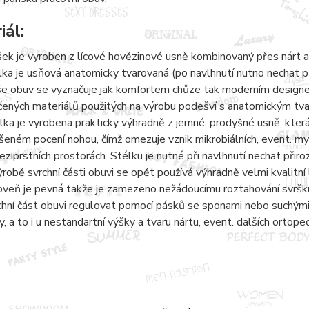
iál:
šek je vyroben z lícové hovězinové usně kombinovaný přes nárt a
lka je usňová anatomicky tvarovaná (po navlhnutí nutno nechat 
e obuv se vyznačuje jak komfortem chůze tak moderním designem.
čených materiálů použitých na výrobu podešví s anatomickým tvaro
lka je vyrobena prakticky výhradně z jemné, prodyšné usně, kter
šeném pocení nohou, čímž omezuje vznik mikrobiálních, event. 
eziprstních prostorách. Stélku je nutné při navlhnutí nechat přir
ýrobě svrchní části obuvi se opět používá výhradně velmi kvalitní 
oveň je pevná takže je zamezeno nežádoucímu roztahování svršku
chní část obuvi regulovat pomocí pásků se sponami nebo suchými 
y, a to i u nestandartní výšky a tvaru nártu, event. dalších ortope