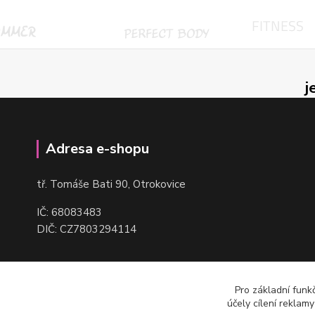
j
Adresa e-shopu
t
ř. Tomáše Bati 90, Otrokovice
IČ: 68083483
DIČ: CZ7803294114
Pro základní funk
účely cílení reklam