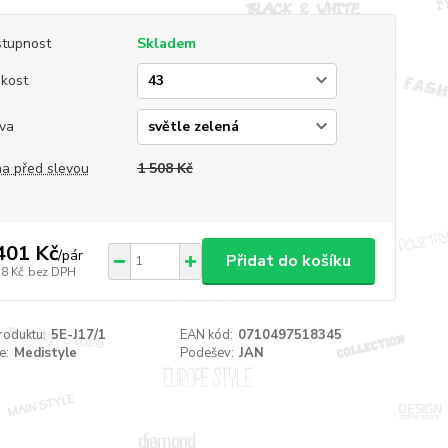
tupnost
Skladem
ikost
va
a před slevou
1 508 Kč
401 Kč
/
pár
Přidat do košíku
58 Kč
bez DPH
roduktu:
5E-J17/1
EAN kód:
0710497518345
e:
Medistyle
Podešev:
JAN