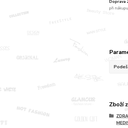
Doprava
při nákup
Param
Podeš
Zboží 
ZDRA
MEDI