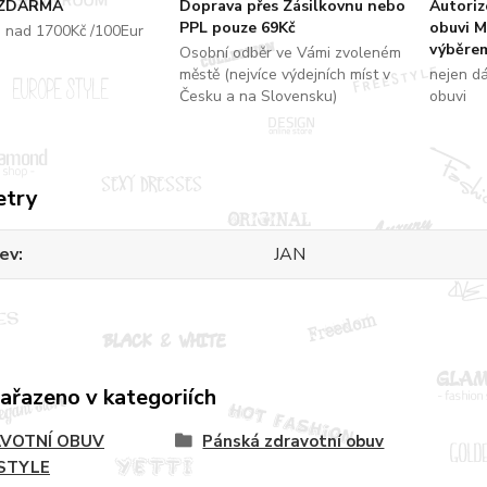
 ZDARMA
Doprava přes Zásilkovnu nebo
Autori
PPL pouze 69Kč
obuvi M
u nad 1700Kč /100Eur
výběrem
Osobní odběr ve Vámi zvoleném
městě (nejvíce výdejních míst v
nejen d
Česku a na Slovensku)
obuvi
etry
ev
JAN
zařazeno v kategoriích
VOTNÍ OBUV
Pánská zdravotní obuv
STYLE