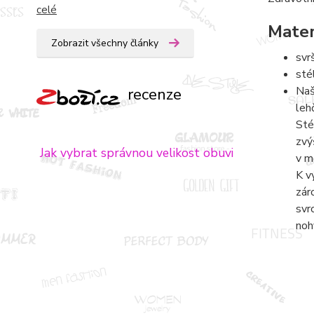
celé
Mater
Zobrazit všechny články
svr
sté
Naš
recenze
leh
Sté
zvý
Jak vybrat správnou velikost obuvi
v m
K v
zár
svr
noh