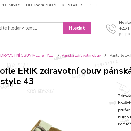
 PODMÍNKY
DOPRAVA ZBOŽÍ
KONTAKTY
BLOG
Nevíte
Hledat
+420
po-pá 
ZDRAVOTNÍ OBUV MEDISTYLE
Pánská zdravotní obuv
Pantofle ERI
ofle ERIK zdravotní obuv pánská
style 43
Zdravo
hovězi
pružen
nutno 
komfor