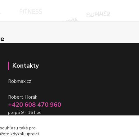
le
Kontakty
Robmax.cz
Robert Horák
+420 608 470 960
po-pá 9 - 16 hod.
info@robmax.cz
 souhlasu také pro
žete kdykoli upravit