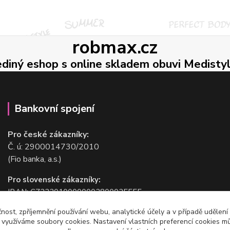
robmax.cz
ediný eshop s online skladem obuvi Medisty
Bankovní spojení
Pro české zákazníky:
Č. ú: 2900014730/2010
(Fio banka, a.s.)
Pro slovenské zákazníky:
IBAN: CZ2220100000002800025555
BIC/SWIFT: FIOBCZPPXXX
čnost, zpříjemnění používání webu, analytické účely a v případě udělení
(Fio banka, a.s.)
y využíváme soubory cookies. Nastavení vlastních preferencí cookies mů